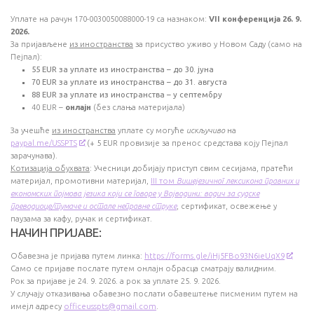
Уплате на рачун 170-0030050088000-19 са назнаком:
VII конференција 26. 9.
2026.
За пријављене
из иностранства
за присуство уживо у Новом Саду (само на
Пејпал):
55 EUR за уплате из иностранства – до 30. јуна
70 EUR за уплате из иностранства – до 31. августа
88 EUR за уплате из иностранства – у септембру
40 EUR –
онлајн
(без слања материјала)
За учешће
из иностранства
уплате су могуће
искључиво
на
paypal.me/USSPTS
(+ 5 ЕUR провизијe за пренос средстава коју Пејпал
зарачунава).
Котизација обухвата
: Учесници добијају приступ свим сесијама, пратећи
материјал, промотивни материјал,
III том
Вишејезичног лексикона правних и
економских појмова језика који се говоре у Војводини: водич за судске
преводиоце/тумаче и остале неправне струке
, сертификат, освежење у
паузама за кафу, ручак и сертификат.
НАЧИН ПРИЈАВЕ:
Обавезна је пријава путем линка:
https://forms.gle/iHj5FBo93N6ieUqX9
Само се пријаве послате путем онлајн обрасца сматрају валидним.
Рок за пријаве је 24. 9. 2026. а рок за уплате 25. 9. 2026.
У случају отказивања обавезно послати обавештење писменим путем на
имејл адресу
officeusspts@gmail.com
.