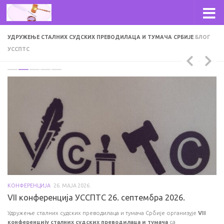
Skip to content
УДРУЖЕЊЕ СТАЛНИХ СУДСКИХ ПРЕВОДИЛАЦА И ТУМАЧА СРБИЈЕ
БЛОГ
УССПТС
КОНФЕРЕНЦИЈА
26. МАЈА 2026.
АР
VII конференција УССПТС 26. септембра 2026.
И
Удружење сталних судских преводилаца и тумача Србије организује
VII
У 
конференцију сталних судских преводилаца и тумача
са