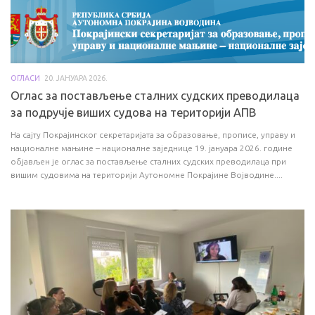
ОГЛАСИ
20. ЈАНУАРА 2026.
Оглас за постављење сталних судских преводилаца
за подручје виших судова на територији АПВ
На сајту Покрајинског секретаријата за образовање, прописе, управу и
националне мањине – националне заједнице 19. јануара 2026. године
објављен је оглас за постављење сталних судских преводилаца при
вишим судовима на територији Аутономне Покрајине Војводине....