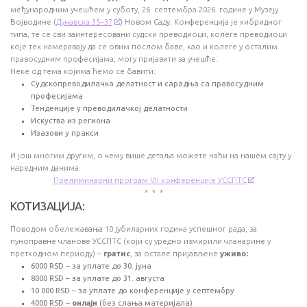
об
међународним учешћем у суботу, 26. септембра 2026. године у Музеју
не
ту
Војводине (
Дунавска 35–37
) Новом Саду. Конференција је хибридног
Пр
типа, те се сви заинтересовани судски преводиоци, колеге преводиоци
Пр
које тек намеравају да се овим послом баве, као и колеге у осталим
за
правосудним професијама, могу пријавити за учешће.
Неке од тема којима ћемо се бавити:
На
Судскопреводилачка делатност и сарадња са правосудним
ди
а
професијама
Пр
Тенденције у преводилачкој делатности
Сл
Искуства из региона
.
Изазови у пракси
И још многим другим, о чему више детаља можете наћи на нашем сајту у
наредним данима.
Прелиминарни програм VII конференције УССПТС
* * *
КОТИЗАЦИЈА:
Поводом обележавања 10 јубиларних година успешног рада, за
пуноправне чланове УССПТС (који су уредно измирили чланарине у
претходном периоду) –
гратис
, за остале пријављене
уживо:
6000 RSD – за уплате до 30. јуна
8000 RSD – за уплате до 31. августа
10.000 RSD – за уплате до конференције у септембру
4000 RSD –
онлајн
(без слања материјала)