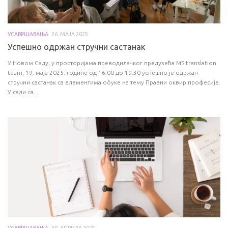
УСАВРШАВАЊА
26. МАЈА 2025.
Успешно одржан стручни састанак
У Новом Саду, у просторијама преводилачког предузећа MS translation
team, 19. маја 2025. године од 16.00 до 19.30 успешно је одржан
стручни састанак са елементима обуке на тему Правни оквир професије.
У сали са...
УСАВРШАВАЊА
30. АПРИЛА 2025.