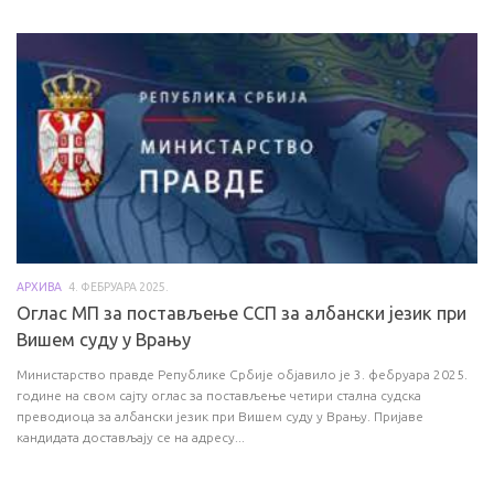
АРХИВА
4. ФЕБРУАРА 2025.
Оглас МП за постављење ССП за албански језик при
Вишем суду у Врању
Министарство правде Републике Србије објавило је 3. фебруара 2025.
године на свом сајту оглас за постављење четири стална судска
преводиоца за албански језик при Вишем суду у Врању. Пријаве
кандидата достављају се на адресу...