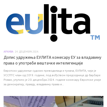
АРХИВА
24. ДЕЦЕМБРА 2024.
Допис удружења ЕУЛИТА комесару ЕУ за владавину
права o употреби вештачке интелигенције
Европско удружење судских преводилаца и тумача, ЕУЛИТА, чији је
УССПТС члан од 2019. године, под вођством председнице др Барбаре
Рован, упутило је 20. децембра 2024. године комесару Европске уније
за демократију, правду, владавину права и...