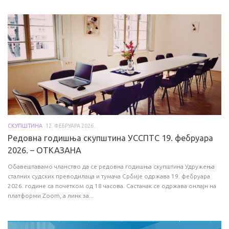
СКУПШТИНА
12. ФЕБРУАРА 2026.
Редовна годишња скупштина УССПТС 19. фебруара
2026. – ОТКАЗАНА
Обавештавамо чланство да се редовна годишња скупштина Удружења
сталних судских преводилаца и тумача Србије одржава 19. фебруара
2026. године са почетком од 18 часова. Састанак се одржава онлајн на
платформи Zoom, а линк за...