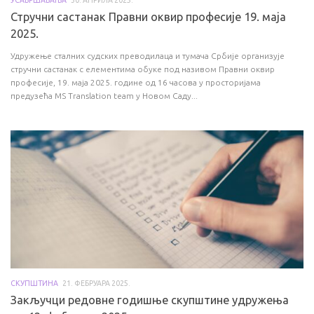
Стручни састанак Правни оквир професије 19. маја
2025.
Удружење сталних судских преводилаца и тумача Србије организује
стручни састанак с елементима обуке под називом Правни оквир
професије, 19. маја 2025. године од 16 часова у просторијама
предузећа MS Translation team у Новом Саду...
СКУПШТИНА
21. ФЕБРУАРА 2025.
Закључци редовне годишње скупштине удружења