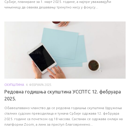
Србије, планиране за 1. март 2025. године, а најпре уважавајући
чињеницу да оваква дешавању тренутно нису у фокусу...
СКУПШТИНА
4. ФЕБРУАРА 2025.
Редовна годишња скупштина УССПТС 12. фебруара
2025.
Обавештавамо чланство да се редовна годишња скупштина Удружења
сталних судских преводилаца и тумача Србије одржава 12. фебруара
2025. године са почетком од 18 часова. Састанак се одржава онлајн на
платформи Zoom, а линк за приступ благовремено...