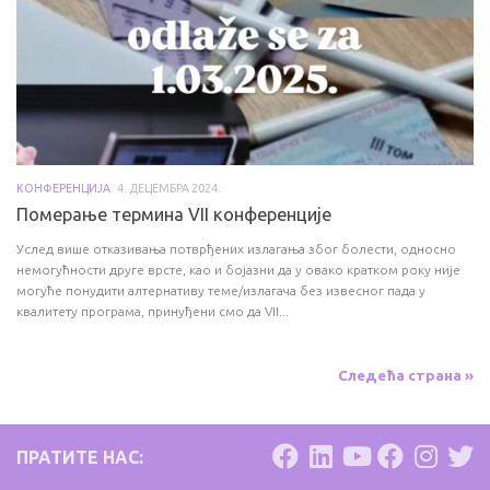
КОНФЕРЕНЦИЈА
4. ДЕЦЕМБРА 2024.
Померање термина VII конференције
Услед више отказивања потврђених излагања због болести, односно
немогућности друге врсте, као и бојазни да у овако кратком року није
могуће понудити алтернативу теме/излагача без извесног пада у
квалитету програма, принуђени смо да VII...
Следећа страна »
ПРАТИТЕ НАС: