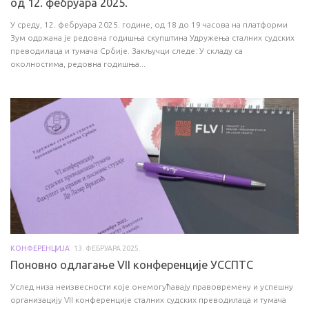
од 12. фебруара 2025.
У среду, 12. фебруара 2025. године, од 18 до 19 часова на платформи
Зум одржана је редовна годишња скупштина Удружења сталних судских
преводилаца и тумача Србије. Закључци следе: У складу са
околностима, редовна годишња...
КОНФЕРЕНЦИЈА
13. ФЕБРУАРА 2025.
Поновно одлагање VII конференције УССПТС
Услед низа неизвесности које онемогућавају правовремену и успешну
организацију VII конференције сталних судских преводилаца и тумача