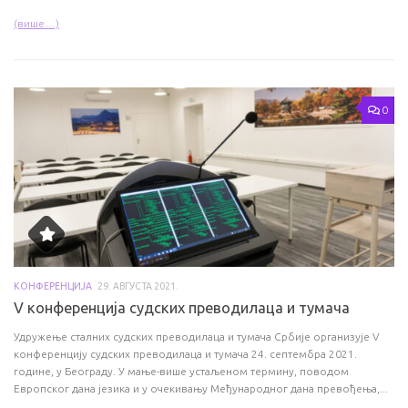
(више…)
0
КОНФЕРЕНЦИЈА
29. АВГУСТА 2021.
V конференција судских преводилаца и тумача
Удружење сталних судских преводилаца и тумача Србије организује V
конференцију судских преводилаца и тумача 24. септембра 2021.
године, у Београду. У мање-више устаљеном термину, поводом
Европског дана језика и у очекивању Међународног дана превођења,...