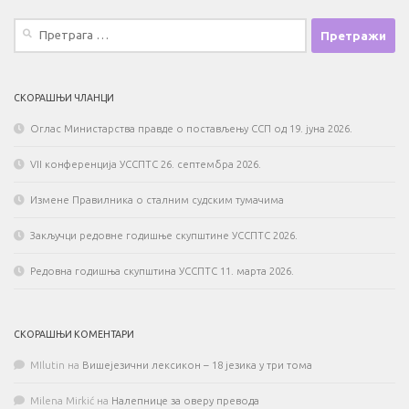
Претрага
за:
СКОРАШЊИ ЧЛАНЦИ
Оглас Министарства правде о постављењу ССП од 19. јуна 2026.
VII конференција УССПТС 26. септембра 2026.
Измене Правилника о сталним судским тумачима
Закључци редовне годишње скупштине УССПТС 2026.
Редовна годишња скупштина УССПТС 11. марта 2026.
СКОРАШЊИ КОМЕНТАРИ
MIlutin
на
Вишејезични лексикон – 18 језика у три тома
Milena Mirkić
на
Налепнице за оверу превода