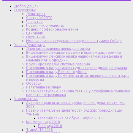
Добро дошли
О удружењу
Делатност
Статут УССПТС
Чланство
Правилник о чланству
Кодекс професионалне етике
Ценовник
Скупштина
Именик сталних судских преводилаца и тумача Србије
Унапређење рада
Дневник извршених превода и овера
Вишејезични лексикон правних и економских термина
Вишејезични лексикон језика националних заједница и
мањина у АП Војводини
Водич кроз правне системе региона
Пословник о раду сталних судских преводилаца и тумача
Пословник о раду Етичког одбора
Пословник о раду Комисије за испитивање квалитета рада
и превода
Обрасци
Налепнице за оверу
Правно заступање чланова УССПТС у случајевима принудне
наплате потраживања
Усавршавања
Ауторскоправни аспекти преводилачке делатности (мај
2019)
Правно утемељење делатности судских преводилаца/
тумача
Галерија слика са обуке – април 2019.
Конференција 2018
Галерија 2018
TransELTE 2018