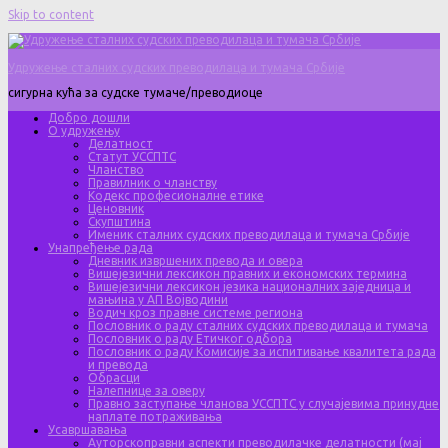
Skip to content
Удружење сталних судских преводилаца и тумача Србије
сигурна кућа за судске тумаче/преводиоце
Добро дошли
О удружењу
Делатност
Статут УССПТС
Чланство
Правилник о чланству
Кодекс професионалне етике
Ценовник
Скупштина
Именик сталних судских преводилаца и тумача Србије
Унапређење рада
Дневник извршених превода и овера
Вишејезични лексикон правних и економских термина
Вишејезични лексикон језика националних заједница и
мањина у АП Војводини
Водич кроз правне системе региона
Пословник о раду сталних судских преводилаца и тумача
Пословник о раду Етичког одбора
Пословник о раду Комисије за испитивање квалитета рада
и превода
Обрасци
Налепнице за оверу
Правно заступање чланова УССПТС у случајевима принудне
наплате потраживања
Усавршавања
Ауторскоправни аспекти преводилачке делатности (мај