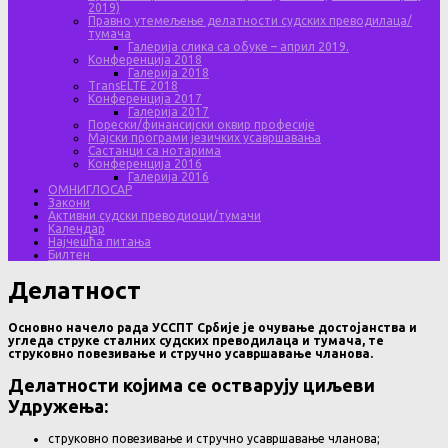
2019)
Правно утемељење делатности судских преводилаца/
тумача
Галерија слика са обуке – април 2019.
Конференција 2018
Галерија 2018
TransELTE 2018
Конференција 2017
Галерија 2017
Порески/финансијски оквир професије
Мајски програми језичких усавршавања
Састанци са нотарима
Конференција 2016
Галерија 2016
ОМНИГЛОСАР
Закони
Активни судски преводиоци/тумачи
Календар
Најчешћа питања
Билтен
Делатност
Основно начело рада УССПТ Србије је очување достојанства и
угледа струке сталних судских преводилаца и тумача, те
струковно повезивање и стручно усавршавање чланова.
Делатности којима се остварују циљеви
Удружења:
струковно повезивање и стручно усавршавање чланова;