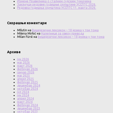
Измене Правилника о сталним судским тумачима
Закључци редовне годишње скупштине УССПТС 2026.
Редовна годишња скупштина УССПТС 11. марта 2026.
Скорашњи коментари
MIlutin
на
Вишејезични лексикон – 18 језика у три тома
Milena Mirkić
на
Налепнице за оверу превода
Milan Fürst
на
Вишејезични лексикон – 18 језика у три тома
Архиве
јун 2026
мај 2026
март 2026
фебруар 2026
јануар 2026
мај 2025
април 2025
фебруар 2025
децембар 2024
октобар 2024
јул 2024
јун 2024
април 2024
март 2024
фебруар 2024
децембар 2023
октобар 2023