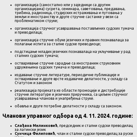
организација (самостално или у заједници са другим
организацијама) сусрета, семинара, саветовања, предавања,
трибина, радионица, студијских истраживања и путовања у
земљи и иностранству и друге стручне састанке у вези са
проблематиком струке;
организација стручног усавршавања постављених судских тумача
и преводилаца;
организација стручне обуке језичких и правних познавалаца за
полагање испита за сталне судске преводиоце;
подстицање младих језичких познавалаца на укључивање у рад
сталних судских тумача;
остваривање стручне сарадње са иностраним струковним
удружењима судских тумача и преводилаца;
издавање стручне литературе, периодичне публикације и
остваривање и друге врсте издавачке делатности, у складу са
Статутом и законом
реализација пројеката из области промоције и дистрибуције
стручне литературе и језичких приручника, са циљем стручног
усавршавања чланова и унапређења струке.
обавља и друге потребне делатности у складу са законом.
Чланови управног одбора од 4. 11. 2024. године:
Слађана Милинковић
, председник и стални судски преводилац
за латински језик
Сунчица Филиповић
, члан и стални судски преводилац за руски