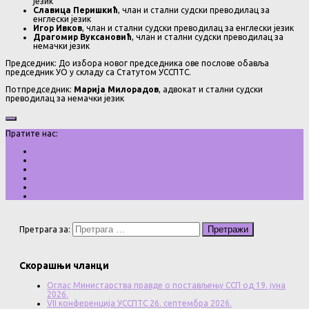
језик
Славица Перишкић
, члан и стални судски преводилац за
енглески језик
Игор Ивков
, члан и стални судски преводилац за енглески језик
Драгомир Вуксановић
, члан и стални судски преводилац за
немачки језик
Председник: До избора новог председника ове послове обавља
председник УО у складу са Статутом УССПТС.
Потпредседник:
Марија Милорадов
, адвокат и стални судски
преводилац за немачки језик
Пратите нас:
Претрага за:
Скорашњи чланци
Оглас Министарства правде о постављењу ССП од 19. јуна
2026.
VII конференција УССПТС 26. септембра 2026.