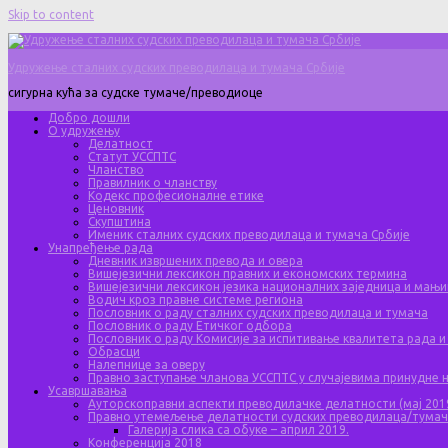
Skip to content
Удружење сталних судских преводилаца и тумача Србије
сигурна кућа за судске тумаче/преводиоце
Добро дошли
О удружењу
Делатност
Статут УССПТС
Чланство
Правилник о чланству
Кодекс професионалне етике
Ценовник
Скупштина
Именик сталних судских преводилаца и тумача Србије
Унапређење рада
Дневник извршених превода и овера
Вишејезични лексикон правних и економских термина
Вишејезични лексикон језика националних заједница и мањи
Водич кроз правне системе региона
Пословник о раду сталних судских преводилаца и тумача
Пословник о раду Етичког одбора
Пословник о раду Комисије за испитивање квалитета рада и
Обрасци
Налепнице за оверу
Правно заступање чланова УССПТС у случајевима принудне
Усавршавања
Ауторскоправни аспекти преводилачке делатности (мај 201
Правно утемељење делатности судских преводилаца/тума
Галерија слика са обуке – април 2019.
Конференција 2018