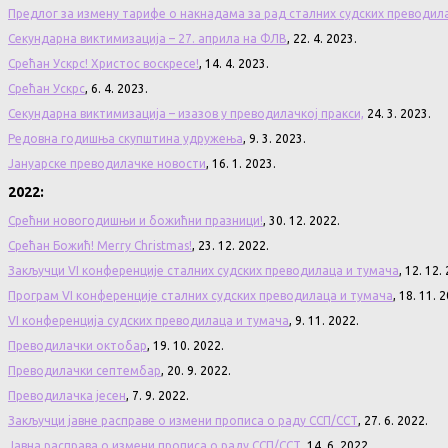
Предлог за измену тарифе о накнадама за рад сталних судских преводил
Секундарна виктимизација – 27. априла на ФЛВ
, 22. 4. 2023.
Срећан Ускрс! Христос воскресе!
, 14. 4. 2023.
Срећан Ускрс
, 6. 4. 2023.
Секундарна виктимизација – изазов у преводилачкој пракси,
24. 3. 2023.
Редовна годишња скупштина удружења
, 9. 3. 2023.
Јануарске преводилачке новости
, 16. 1. 2023.
2022:
Срећни новогодишњи и божићни празници!
, 30. 12. 2022.
Срећан Божић! Merry Christmas!
, 23. 12. 2022.
Закључци VI конференције сталних судских преводилаца и тумача
, 12. 12.
Програм VI конференције сталних судских преводилаца и тумача
, 18. 11. 
VI конференција судских преводилаца и тумача
, 9. 11. 2022.
Преводилачки октобар
, 19. 10. 2022.
Преводилачки септембар
, 20. 9. 2022.
Преводилачка јесен
, 7. 9. 2022.
Закључци јавне расправе о измени прописа о раду ССП/ССТ
, 27. 6. 2022.
Јавна расправа о измени прописа о раду ССП/ССТ
, 14. 6. 2022.