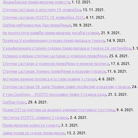
Децембарске преводилачке новости
, 1. 12. 2021.
Стручни састанак о апостилу 19. новембра
, 15. 11. 2021.
Стручни састанак УССПТС 19. новембра 2021
, 4. 11. 2021.
Срећан међународни Дан превођења!
, 30. 9. 2021.
Не пропустите највећи преводилачки догађај године
, 21. 9. 2021.
Позив на V конференцију судских преводилаца и тумача
, 14. 9. 2021.
V конференција сталних судских преводилаца и тумача 24. септембра
, 3.
Успешно одржан стручни састанак о усменом превођењу
, 25. 6. 2021.
Стручни састанак о усменом превођењу и измени прописа
, 17. 6. 2021.
Стручни састанак: Усмено превођење и изазови у пракси
, 11. 6. 2021.
Актуелне измене прописа и остале новине у струци
, 4. 6. 2021.
Стручни састанак 28. маја: Правни оквир професије и изазови у пракси
, 24.
У том Сомбору… УССПТС прославио првих 5 година рада
, 21. 5. 2021.
Срећан Ускрс
, 29. 4. 2021.
Позив ССП за упитник за анализу административног поступка
, 9. 4. 2021.
Честитка УССПТС: славимо 5 година
, 2. 4. 2021.
Преводилачке новости у марту
, 3. 3. 2021.
Јавни позив за судске преводиоце
, 15. 2. 2021.