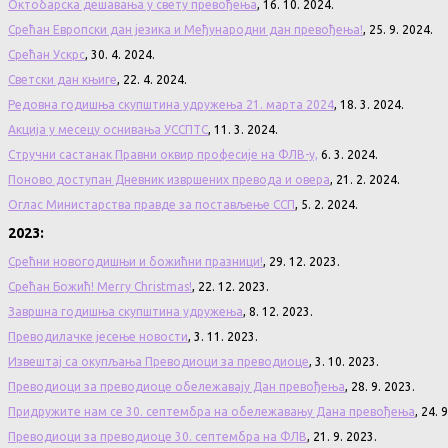
Октобарска дешавања у свету превођења
, 16. 10. 2024.
Срећан Европски дан језика и Међународни дан превођења!
, 25. 9. 2024.
Срећан Ускрс
, 30. 4. 2024.
Светски дан књиге
, 22. 4. 2024.
Редовна годишња скупштина удружења 21. марта 2024
, 18. 3. 2024.
Акција у месецу оснивања УССПТС
, 11. 3. 2024.
Стручни састанак Правни оквир професије на ФЛВ-у,
6. 3. 2024.
Поново доступан Дневник извршених превода и овера
, 21. 2. 2024.
Оглас Министарства правде за постављење ССП
, 5. 2. 2024.
2023:
Срећни новогодишњи и божићни празници!
, 29. 12. 2023.
Срећан Божић! Merry Christmas!
, 22. 12. 2023.
Завршна годишња скупштина удружења
, 8. 12. 2023.
Преводилачке јесење новости
, 3. 11. 2023.
Извештај са окупљања Преводиоци за преводиоце
, 3. 10. 2023.
Преводиоци за преводиоце обележавају Дан превођења
, 28. 9. 2023.
Придружите нам се 30. септембра на обележавању Дана превођења
, 24. 
Преводиоци за преводиоце 30. септембра на ФЛВ
, 21. 9. 2023.