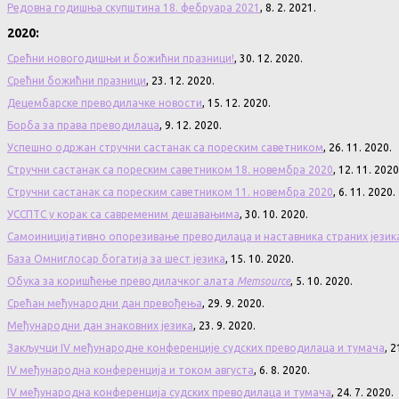
Редовна годишња скупштина 18. фебруара 2021
, 8. 2. 2021.
2020:
Срећни новогодишњи и божићни празници!
, 30. 12. 2020.
Срећни божићни празници
, 23. 12. 2020.
Децембарске преводилачке новости
, 15. 12. 2020.
Борба за права преводилаца
, 9. 12. 2020.
Успешно одржан стручни састанак са пореским саветником
, 26. 11. 2020.
Стручни састанак са пореским саветником 18. новембра 2020
, 12. 11. 2020
Стручни састанак са пореским саветником 11. новембра 2020
, 6. 11. 2020.
УССПТС у корак са савременим дешавањима
, 30. 10. 2020.
Самоиницијативно опорезивање преводилаца и наставника страних језик
База Омниглосар богатија за шест језика
, 15. 10. 2020.
Обука за коришћење преводилачког алата
Memsource
, 5. 10. 2020.
Срећан међународни дан превођења
, 29. 9. 2020.
Међународни дан знаковних језика
, 23. 9. 2020.
Закључци IV међународне конференције судских преводилаца и тумача
, 2
IV међународна конференција и током августа
, 6. 8. 2020.
IV међународна конференција судских преводилаца и тумача
, 24. 7. 2020.