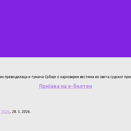
их преводилаца и тумача Србије о најновијим вестима из света судског п
Пријава на е-билтен
 2026.
, 28. 5. 2026.