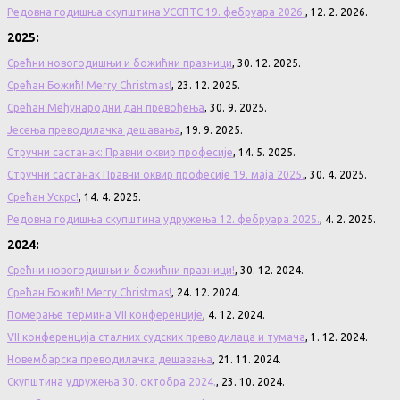
Редовна годишња скупштина УССПТС 19. фебруара 2026.
, 12. 2. 2026.
2025:
Срећни новогодишњи и божићни празници
, 30. 12. 2025.
Срећан Божић! Merry Christmas!
, 23. 12. 2025.
Срећан Међународни дан превођења
, 30. 9. 2025.
Јесења преводилачка дешавања
, 19. 9. 2025.
Стручни састанак: Правни оквир професије
, 14. 5. 2025.
Стручни састанак Правни оквир професије 19. маја 2025.
, 30. 4. 2025.
Срећан Ускрс!
, 14. 4. 2025.
Редовна годишња скупштина удружења 12. фебруара 2025.
, 4. 2. 2025.
2024:
Срећни новогодишњи и божићни празници!
, 30. 12. 2024.
Срећан Божић! Merry Christmas!
, 24. 12. 2024.
Померање термина VII конференције
, 4. 12. 2024.
VII конференција сталних судских преводилаца и тумача
, 1. 12. 2024.
Новембарска преводилачка дешавања
, 21. 11. 2024.
Скупштина удружења 30. октобра 2024.
, 23. 10. 2024.