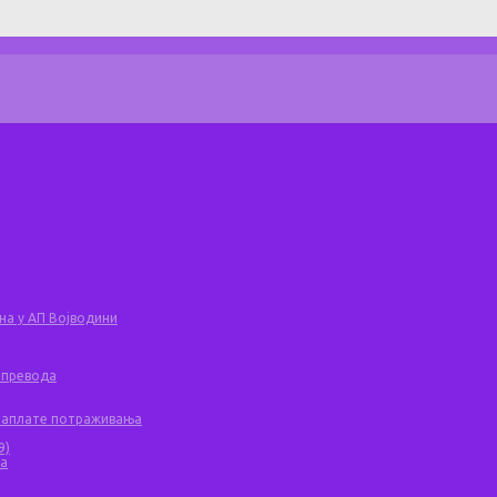
на у АП Војводини
 превода
 наплате потраживања
9)
ча