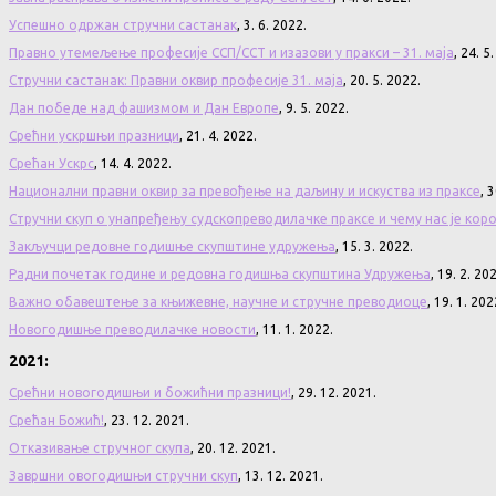
Успешно одржан стручни састанак
, 3. 6. 2022.
Правно утемељење професије ССП/ССТ и изазови у пракси – 31. маја
, 24. 5
Стручни састанак: Правни оквир професије 31. маја
, 20. 5. 2022.
Дан победе над фашизмом и Дан Европе
, 9. 5. 2022.
Срећни ускршњи празници
, 21. 4. 2022.
Срећан Ускрс
, 14. 4. 2022.
Национални правни оквир за превођење на даљину и искуства из праксе
, 
Стручни скуп о унапређењу судскопреводилачке праксе и чему нас је кор
Закључци редовне годишње скупштине удружења
, 15. 3. 2022.
Радни почетак године и редовна годишња скупштина Удружења
, 19. 2. 20
Важно обавештење за књижевне, научне и стручне преводиоце
, 19. 1. 202
Новогодишње преводилачке новости
, 11. 1. 2022.
2021:
Срећни новогодишњи и божићни празници!
, 29. 12. 2021.
Срећан Божић!
, 23. 12. 2021.
Отказивање стручног скупа
, 20. 12. 2021.
Завршни овогодишњи стручни скуп
, 13. 12. 2021.