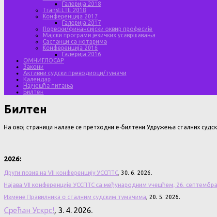
Галерија 2018
TransELTE 2018
Конференција 2017
Галерија 2017
Порески/финансијски оквир професије
Мајски програми језичких усавршавања
Састанци са нотарима
Конференција 2016
Галерија 2016
ОМНИГЛОСАР
Закони
Активни судски преводиоци/тумачи
Календар
Најчешћа питања
Билтен
Билтен
На овој страници налазе се претходни е-билтени Удружења сталних судск
2026:
Други позив на VII конференцију УССПТС
, 30. 6. 2026.
Најава VII конференције УССПТС са међународним учешћем, 26. септембра
Измене Правилника о сталним судским тумачима
, 20. 5. 2026.
Срећан Ускрс!
, 3. 4. 2026.