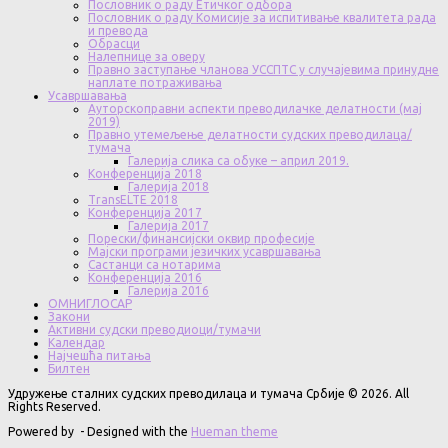
Пословник о раду Етичког одбора
Пословник о раду Комисије за испитивање квалитета рада
и превода
Обрасци
Налепнице за оверу
Правно заступање чланова УССПТС у случајевима принудне
наплате потраживања
Усавршавања
Ауторскоправни аспекти преводилачке делатности (мај
2019)
Правно утемељење делатности судских преводилаца/
тумача
Галерија слика са обуке – април 2019.
Конференција 2018
Галерија 2018
TransELTE 2018
Конференција 2017
Галерија 2017
Порески/финансијски оквир професије
Мајски програми језичких усавршавања
Састанци са нотарима
Конференција 2016
Галерија 2016
ОМНИГЛОСАР
Закони
Активни судски преводиоци/тумачи
Календар
Најчешћа питања
Билтен
Удружење сталних судских преводилаца и тумача Србије © 2026. All
Rights Reserved.
Powered by
- Designed with the
Hueman theme