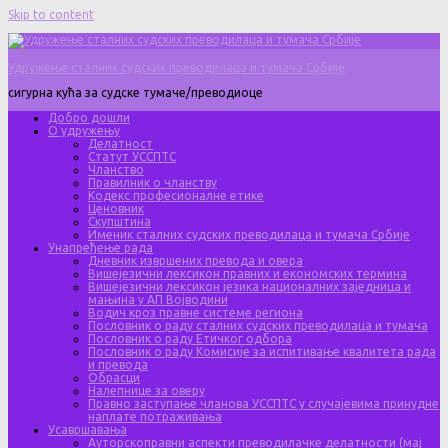
Skip to content
Удружење сталних судских преводилаца и тумача Србије
сигурна кућа за судске тумаче/преводиоце
Добро дошли
О удружењу
Делатност
Статут УССПТС
Чланство
Правилник о чланству
Кодекс професионалне етике
Ценовник
Скупштина
Именик сталних судских преводилаца и тумача Србије
Унапређење рада
Дневник извршених превода и овера
Вишејезични лексикон правних и економских термина
Вишејезични лексикон језика националних заједница и
мањина у АП Војводини
Водич кроз правне системе региона
Пословник о раду сталних судских преводилаца и тумача
Пословник о раду Етичког одбора
Пословник о раду Комисије за испитивање квалитета рада
и превода
Обрасци
Налепнице за оверу
Правно заступање чланова УССПТС у случајевима принудне
наплате потраживања
Усавршавања
Ауторскоправни аспекти преводилачке делатности (мај