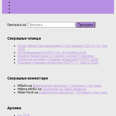
Претрага за:
Скорашњи чланци
Оглас Министарства правде о постављењу ССП од 19. јуна
2026.
VII конференција УССПТС 26. септембра 2026.
Измене Правилника о сталним судским тумачима
Закључци редовне годишње скупштине УССПТС 2026.
Редовна годишња скупштина УССПТС 11. марта 2026.
Скорашњи коментари
MIlutin
на
Вишејезични лексикон – 18 језика у три тома
Milena Mirkić
на
Налепнице за оверу превода
Milan Fürst
на
Вишејезични лексикон – 18 језика у три тома
Архиве
јун 2026