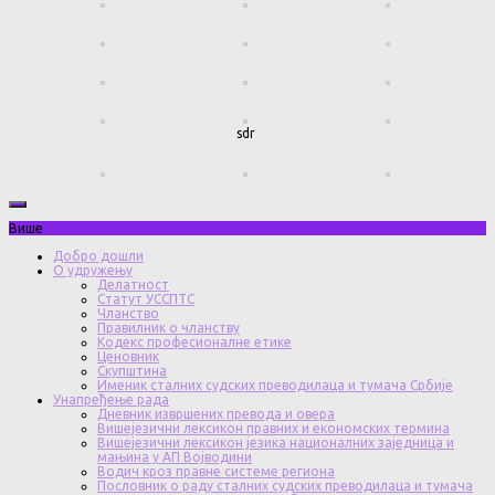
sdr
Више
Добро дошли
О удружењу
Делатност
Статут УССПТС
Чланство
Правилник о чланству
Кодекс професионалне етике
Ценовник
Скупштина
Именик сталних судских преводилаца и тумача Србије
Унапређење рада
Дневник извршених превода и овера
Вишејезични лексикон правних и економских термина
Вишејезични лексикон језика националних заједница и
мањина у АП Војводини
Водич кроз правне системе региона
Пословник о раду сталних судских преводилаца и тумача