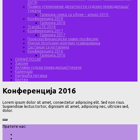
2019)
Правно утемељење делатности судских преводилаца/
тумача
Галерија слика са обуке – април 2019.
Конференција 2018
Галерија 2018
TransELTE 2018
Конференција 2017
Галерија 2017
Порески/финансијски оквир професије
Мајски програми језичких усавршавања
Састанци са нотарима
Конференција 2016
Галерија 2016
ОМНИГЛОСАР
Закони
Активни судски преводиоци/тумачи
Календар
Најчешћа питања
Билтен
Конференција 2016
Lorem ipsum dolor sit amet, consectetur adipiscing elit. Sed non risus.
Suspendisse lectus tortor, dignissim sit amet, adipiscing nec, ultricies sed,
dolor.
Пратите нас: