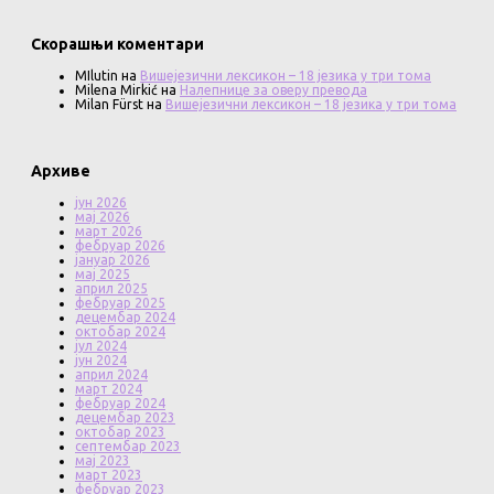
Скорашњи коментари
MIlutin
на
Вишејезични лексикон – 18 језика у три тома
Milena Mirkić
на
Налепнице за оверу превода
Milan Fürst
на
Вишејезични лексикон – 18 језика у три тома
Архиве
јун 2026
мај 2026
март 2026
фебруар 2026
јануар 2026
мај 2025
април 2025
фебруар 2025
децембар 2024
октобар 2024
јул 2024
јун 2024
април 2024
март 2024
фебруар 2024
децембар 2023
октобар 2023
септембар 2023
мај 2023
март 2023
фебруар 2023