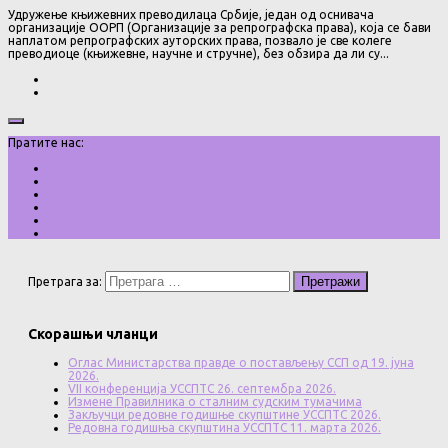
Удружење књижевних преводилаца Србије, један од оснивача
организације ООРП (Организације за репрографска права), која се бави
наплатом репрографских ауторских права, позвало је све колеге
преводиоце (књижевне, научне и стручне), без обзира да ли су...
Пратите нас:
Претрага за:
Скорашњи чланци
Оглас Министарства правде о постављењу ССП од 19. јуна
2026.
VII конференција УССПТС 26. септембра 2026.
Измене Правилника о сталним судским тумачима
Закључци редовне годишње скупштине УССПТС 2026.
Редовна годишња скупштина УССПТС 11. марта 2026.