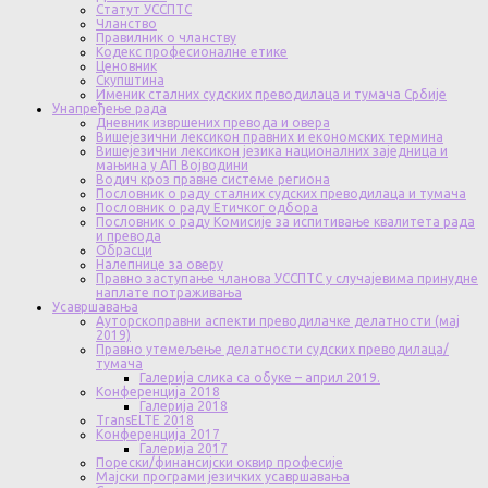
Статут УССПТС
Чланство
Правилник о чланству
Кодекс професионалне етике
Ценовник
Скупштина
Именик сталних судских преводилаца и тумача Србије
Унапређење рада
Дневник извршених превода и овера
Вишејезични лексикон правних и економских термина
Вишејезични лексикон језика националних заједница и
мањина у АП Војводини
Водич кроз правне системе региона
Пословник о раду сталних судских преводилаца и тумача
Пословник о раду Етичког одбора
Пословник о раду Комисије за испитивање квалитета рада
и превода
Обрасци
Налепнице за оверу
Правно заступање чланова УССПТС у случајевима принудне
наплате потраживања
Усавршавања
Ауторскоправни аспекти преводилачке делатности (мај
2019)
Правно утемељење делатности судских преводилаца/
тумача
Галерија слика са обуке – април 2019.
Конференција 2018
Галерија 2018
TransELTE 2018
Конференција 2017
Галерија 2017
Порески/финансијски оквир професије
Мајски програми језичких усавршавања