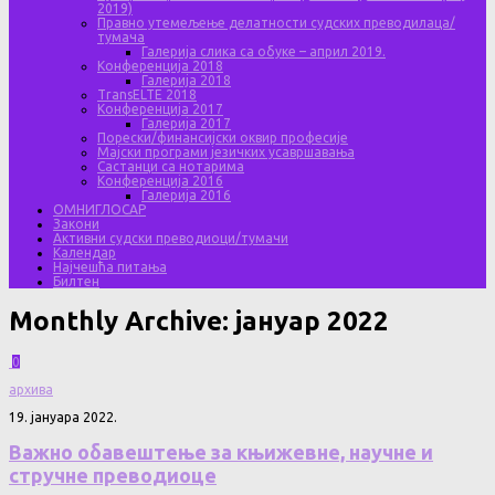
2019)
Правно утемељење делатности судских преводилаца/
тумача
Галерија слика са обуке – април 2019.
Конференција 2018
Галерија 2018
TransELTE 2018
Конференција 2017
Галерија 2017
Порески/финансијски оквир професије
Мајски програми језичких усавршавања
Састанци са нотарима
Конференција 2016
Галерија 2016
ОМНИГЛОСАР
Закони
Активни судски преводиоци/тумачи
Календар
Најчешћа питања
Билтен
Monthly Archive:
јануар 2022
0
архива
19. јануара 2022.
Важно обавештење за књижевне, научне и
стручне преводиоце