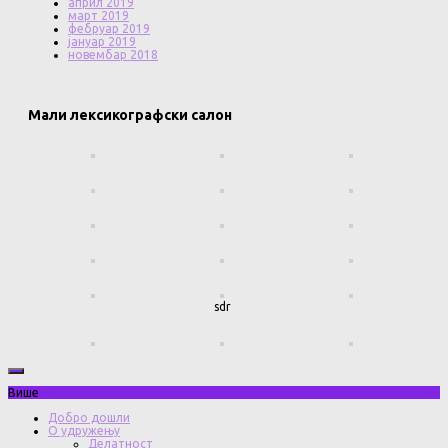
април 2019
март 2019
фебруар 2019
јануар 2019
новембар 2018
Мали лексикографски салон
sdr
Више
Добро дошли
О удружењу
Делатност