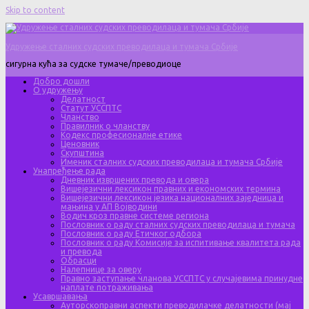
Skip to content
Удружење сталних судских преводилаца и тумача Србије
сигурна кућа за судске тумаче/преводиоце
Добро дошли
О удружењу
Делатност
Статут УССПТС
Чланство
Правилник о чланству
Кодекс професионалне етике
Ценовник
Скупштина
Именик сталних судских преводилаца и тумача Србије
Унапређење рада
Дневник извршених превода и овера
Вишејезични лексикон правних и економских термина
Вишејезични лексикон језика националних заједница и
мањина у АП Војводини
Водич кроз правне системе региона
Пословник о раду сталних судских преводилаца и тумача
Пословник о раду Етичког одбора
Пословник о раду Комисије за испитивање квалитета рада
и превода
Обрасци
Налепнице за оверу
Правно заступање чланова УССПТС у случајевима принудне
наплате потраживања
Усавршавања
Ауторскоправни аспекти преводилачке делатности (мај