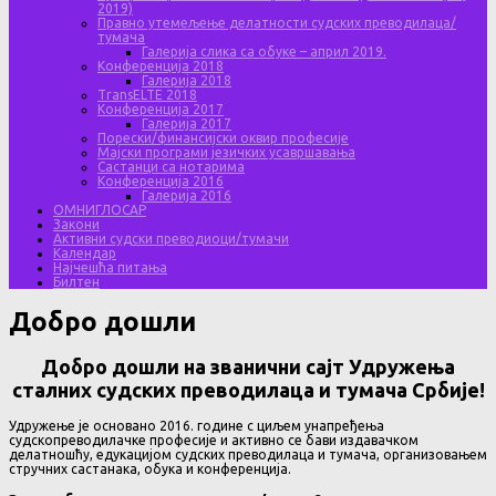
2019)
Правно утемељење делатности судских преводилаца/
тумача
Галерија слика са обуке – април 2019.
Конференција 2018
Галерија 2018
TransELTE 2018
Конференција 2017
Галерија 2017
Порески/финансијски оквир професије
Мајски програми језичких усавршавања
Састанци са нотарима
Конференција 2016
Галерија 2016
ОМНИГЛОСАР
Закони
Активни судски преводиоци/тумачи
Календар
Најчешћа питања
Билтен
Добро дошли
Добро дошли на званични сајт Удружења
сталних судских преводилаца и тумача Србије!
Удружење је основано 2016. године с циљем унапређења
судскопреводилачке професије и активно се бави издавачком
делатношћу, едукацијом судских преводилаца и тумача, организовањем
стручних састанака, обука и конференција.