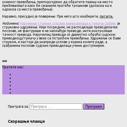
усменог превођења, препоручујемо да обратите пажњу на место
пребивалишта како би смањили пратеће трошкове (доласка на и
одласка са места превођења).
Наравно, пресудно је поверење. Пре него што изаберете,
питајте.
Напомена:
Удружење сталних судских преводилаца и тумача Србије
је
струковно удружење. Није посредник, не расподељује преводилачке
послове, не фактурише и не наплаћује преводе, нити контролише
тачност превода. Наручилац превода се директно обраћа судском
преводиоцу/тумачу у вези са потребом превођења. Удружење се бави
струком, и настоји да унапреди услове у којима колеге раде, а
грађанима послове судских преводилаца учини доступнијим.
Пратите нас:
Претрага за:
Скорашњи чланци