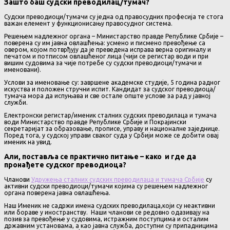
Зашто баш судски преводилац/тумач?
Судски преводиоци/тумачи су једна од правосудних професија те стога
важан елемент у функционисању правосудног система.
Решењем надлежног органа – Министарство правде Републике Србије –
поверена су им јавна овлашћења: усмено и писмено превођење са
овером, којом потврђују да је преведена исправа верна оригиналу и
печатом и потписом овлашћеног лица (чији се регистар води и при
вишим судовима за чије потребе су судски преводиоци/тумачи и
именовани).
Услови за именовање су: завршене академске студије, 5 година радног
искуства и положен стручни испит. Кандидат за судског преводиоца/
тумача мора да испуњава и све остале опште услове за рад у јавној
служби.
Електронски регистар/именик сталних судских преводилаца и тумача
води Министарство правде Републике Србије и Покрајински
секретаријат за образовање, прописе, управу и националне заједнице.
Поред тога, у судској управи сваког суда у Србији може се добити овај
именик на увид.
Али, поставља се практично питање – како и где да
пронађете судског преводиоца?
Чланови
Удружења сталних судских преводилаца и тумача Србије
су
активни судски преводиоци/тумачи којима су решењем надлежног
органа поверена јавна овлашћења.
Наш Именик не садржи имена судских преводилаца,који су неактивни
или бораве у иностранству. Наши чланови се редовно одазивају на
позив за превођење у судовима, истражним поступцима и осталим
државним установама, а као јавна служба, доступни су припадницима