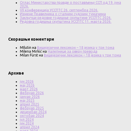
Оглас Министарства правде о постављењу ССП од 19. јуна
2026.
VII конференција УССПТС 26. септембра 2026.
Измене Правилника о сталним судским тумачима
Закључци редовне годишње скупштине УССПТС 2026.
Редовна годишња скупштина УССПТС 11. марта 2026.
Скорашњи коментари
MIlutin
на
Вишејезични лексикон – 18 језика у три тома
Milena Mirkić
на
Налепнице за оверу превода
Milan Fürst
на
Вишејезични лексикон – 18 језика у три тома
Архиве
јун 2026
мај 2026
март 2026
фебруар 2026
јануар 2026
мај 2025
април 2025
фебруар 2025
децембар 2024
октобар 2024
јул 2024
јун 2024
април 2024
март 2024