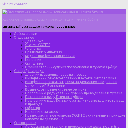
Skip to content
Удружење сталних судских преводилаца и тумача Србије
сигурна кућа за судске тумаче/преводиоце
Добро дошли
О удружењу
Делатност
Статут УССПТС
Чланство
Правилник о чланству
Кодекс професионалне етике
Ценовник
Скупштина
Именик сталних судских преводилаца и тумача Србије
Унапређење рада
Дневник извршених превода и овера
Вишејезични лексикон правних и економских термина
Вишејезични лексикон језика националних заједница и
мањина у АП Војводини
Водич кроз правне системе региона
Пословник о раду сталних судских преводилаца и тумача
Пословник о раду Етичког одбора
Пословник о раду Комисије за испитивање квалитета рада
и превода
Обрасци
Налепнице за оверу
Правно заступање чланова УССПТС у случајевима принудне
наплате потраживања
Усавршавања
Ауторскоправни аспекти преводилачке делатности (мај