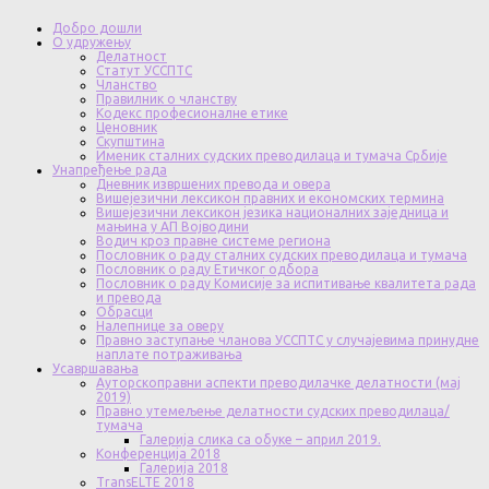
Добро дошли
О удружењу
Делатност
Статут УССПТС
Чланство
Правилник о чланству
Кодекс професионалне етике
Ценовник
Скупштина
Именик сталних судских преводилаца и тумача Србије
Унапређење рада
Дневник извршених превода и овера
Вишејезични лексикон правних и економских термина
Вишејезични лексикон језика националних заједница и
мањина у АП Војводини
Водич кроз правне системе региона
Пословник о раду сталних судских преводилаца и тумача
Пословник о раду Етичког одбора
Пословник о раду Комисије за испитивање квалитета рада
и превода
Обрасци
Налепнице за оверу
Правно заступање чланова УССПТС у случајевима принудне
наплате потраживања
Усавршавања
Ауторскоправни аспекти преводилачке делатности (мај
2019)
Правно утемељење делатности судских преводилаца/
тумача
Галерија слика са обуке – април 2019.
Конференција 2018
Галерија 2018
TransELTE 2018