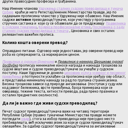
других правосудних професија и грађанима.
Наш Именик чланова
Удружења сталних судских преводилаца и тумача
Србије
краћи је него Регистар/именик Министарства правде, јер по
садашњим прописима чланство у Удружењу није обавезно. Наш Именик
садржи
активне
преводиоце/тумаче, који учествују у програмима
стручних састанка и који су се обавезали да се придржавају
Правилника
о судским тумачима
,
Кодекса професионалне етике
,
Пословника о раду
сталних судских преводилаца и тумача
, Ценовника и свих осталих
релевантних важећих прописа.
Колико кошта оверени превод?
Оправдано питање. Одговор није једноставан, јер оверени превод није
роба из супермаркета, са маркираном ценом.
Правилник о судским тумачима
и
Правилник о накнади трошкова судског
поступка
прописују минималне износе награда и накнада трошкова за
судске вештаке и судске преводиоце/тумаче за учешће у судском
поступку. Наше Удружење је донело
ценовник услуга усменог и писменог
превођења
у потпуности усклађен са прописима који уређују ову област,
и представља минималну накнаду за рад по групама страних језика.
Висина трошкова зависи од природе ангажовања (поступак у суду или
код јавног бележника, врсте превођења, броја примерака који се
оверавају, тежине текста, хитности превода, рада преко празника и
осталих предметних околности).
Да ли је важно где живи судски преводилац?
Печат судског преводиоца/тумача важи на читавој територији
Републике Србије (правно тумачење Министарства правде можете
погледати
овде
), стога за избор преводиоца није пресудно место
пребивалишта, већ искључиво језик за који је судски преводилац/тумач
овлашећен. За одабир судског преводиоца/тумача за ангажовање