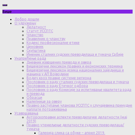
Више
Добро дошли
О удружењу
Делатност
Статут УССПТС
Чланство
Правилник о чланству
Кодекс професионалне етике
Ценовник
Скупштина
Именик сталних судских преводилаца и тумача Србије
Унапређење рада
Дневник извршених превода и овера
Вишејезични лексикон правних и економских термина
Вишејезични лексикон језика националних заједница и
мањина у АП Војводини
Водич кроз правне системе региона
Пословник о раду сталних судских преводилаца и тумача
Пословник о раду Етичког одбора
Пословник о раду Комисије за испитивање квалитета рада
и превода
Обрасци
Налепнице за оверу
Правно заступање чланова УССПТС у случајевима принудне
наплате потраживања
Усавршавања
Ауторскоправни аспекти преводилачке делатности (мај
2019)
Правно утемељење делатности судских преводилаца/
тумача
Галерија слика са обуке – април 2019.