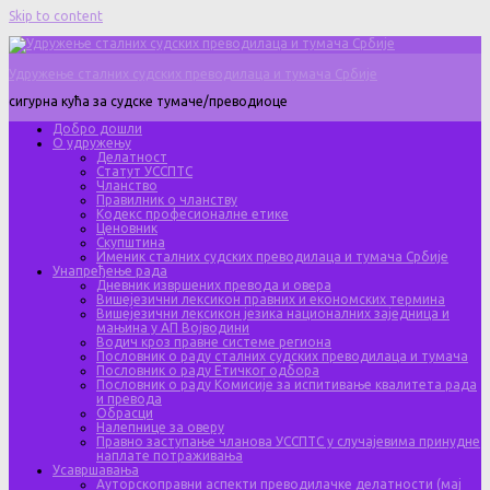
Skip to content
Удружење сталних судских преводилаца и тумача Србије
сигурна кућа за судске тумаче/преводиоце
Добро дошли
О удружењу
Делатност
Статут УССПТС
Чланство
Правилник о чланству
Кодекс професионалне етике
Ценовник
Скупштина
Именик сталних судских преводилаца и тумача Србије
Унапређење рада
Дневник извршених превода и овера
Вишејезични лексикон правних и економских термина
Вишејезични лексикон језика националних заједница и
мањина у АП Војводини
Водич кроз правне системе региона
Пословник о раду сталних судских преводилаца и тумача
Пословник о раду Етичког одбора
Пословник о раду Комисије за испитивање квалитета рада
и превода
Обрасци
Налепнице за оверу
Правно заступање чланова УССПТС у случајевима принудне
наплате потраживања
Усавршавања
Ауторскоправни аспекти преводилачке делатности (мај