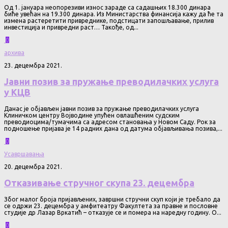
Од 1. јануара неопорезиви износ зараде са садашњих 18.300 динара
биће увећан на 19.300 динара. Из Министарства финансија кажу да ће та
измена растеретити привреднике, подстицати запошљавање, прилив
инвестиција и привредни раст… Такође, од...
0
архива
23. децембра 2021.
Јавни позив за пружање преводилачких услуга
у КЦВ
Данас је објављен јавни позив за пружање преводилачких услуга
Клиничком центру Војводине упућен овлашћеним судским
преводиоцима/тумачима са адресом становања у Новом Саду. Рок за
подношење пријава је 14 радних дана од датума објављивања позива,...
0
Усавршавања
20. децембра 2021.
Отказивање стручног скупа 23. децембра
Због малог броја пријављених, завршни стручни скуп који је требало да
се одржи 23. децембра у амфитеатру Факултета за правне и пословне
студије др Лазар Вркатић – отказује се и помера на наредну годину. О...
0