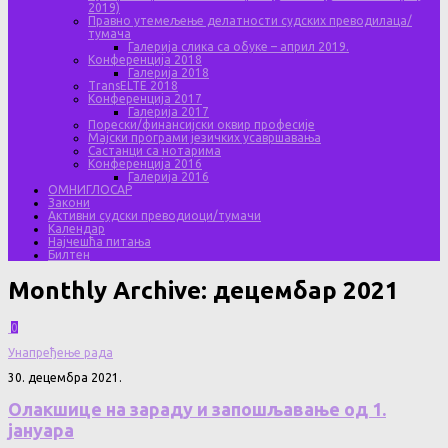
2019)
Правно утемељење делатности судских преводилаца/
тумача
Галерија слика са обуке – април 2019.
Конференција 2018
Галерија 2018
TransELTE 2018
Конференција 2017
Галерија 2017
Порески/финансијски оквир професије
Мајски програми језичких усавршавања
Састанци са нотарима
Конференција 2016
Галерија 2016
ОМНИГЛОСАР
Закони
Активни судски преводиоци/тумачи
Календар
Најчешћа питања
Билтен
Monthly Archive:
децембар 2021
0
Унапређење рада
30. децембра 2021.
Олакшице на зараду и запошљавање од 1.
јануара