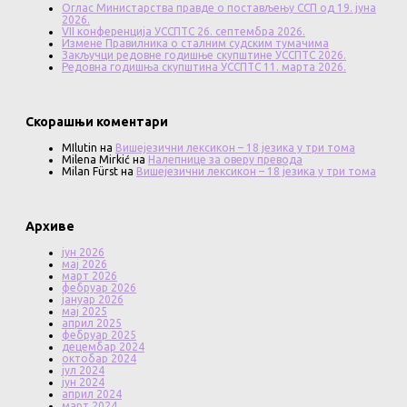
Оглас Министарства правде о постављењу ССП од 19. јуна
2026.
VII конференција УССПТС 26. септембра 2026.
Измене Правилника о сталним судским тумачима
Закључци редовне годишње скупштине УССПТС 2026.
Редовна годишња скупштина УССПТС 11. марта 2026.
Скорашњи коментари
MIlutin
на
Вишејезични лексикон – 18 језика у три тома
Milena Mirkić
на
Налепнице за оверу превода
Milan Fürst
на
Вишејезични лексикон – 18 језика у три тома
Архиве
јун 2026
мај 2026
март 2026
фебруар 2026
јануар 2026
мај 2025
април 2025
фебруар 2025
децембар 2024
октобар 2024
јул 2024
јун 2024
април 2024
март 2024