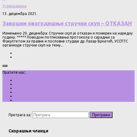
Усавршавања
13. децембра 2021.
Завршни овогодишњи стручни скуп – ОТКАЗАН
Измењено 20. децембра: Стручни скуп је отказан и померен на наредну
годину. ***** Поводом потписивања протокола о сарадњи са
Факултетом за правне и пословне студије др Лазар Вркатић, УССПТС
организује стручни скуп на тему...
Пратите нас:
Претрага за:
Скорашњи чланци