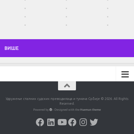
ВИШЕ
Удружење сталних судских преводилаца и тумача Србије © 2026. All Rights
Reserved.
Powered by
- Designed with the
Hueman theme