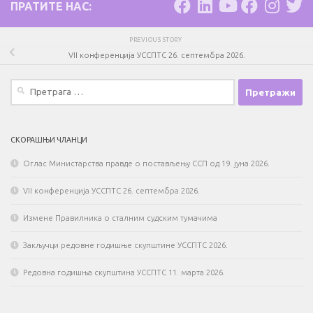
ПРАТИТЕ НАС:
PREVIOUS STORY
VII конференција УССПТС 26. септембра 2026.
Претрага
за:
СКОРАШЊИ ЧЛАНЦИ
Оглас Министарства правде о постављењу ССП од 19. јуна 2026.
VII конференција УССПТС 26. септембра 2026.
Измене Правилника о сталним судским тумачима
Закључци редовне годишње скупштине УССПТС 2026.
Редовна годишња скупштина УССПТС 11. марта 2026.