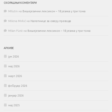
СКОРАШЊИ КОМЕНТАРИ
MIlutin
на
Вишејезични лексикон – 18 језика у три тома
Milena Mirkić
на
Налепнице за оверу превода
Milan Fürst
на
Вишејезични лексикон – 18 језика у три тома
АРХИВЕ
јун 2026
мај 2026
март 2026
фебруар 2026
јануар 2026
мај 2025