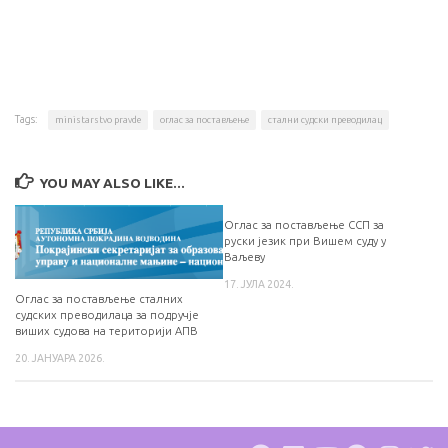
Tags:
ministarstvo pravde
оглас за постављење
стални судски преводилац
YOU MAY ALSO LIKE...
Оглас за постављење ССП за
руски језик при Вишем суду у
Ваљеву
17. ЈУЛА 2024.
Оглас за постављење сталних
судских преводилаца за подручје
виших судова на територији АПВ
20. ЈАНУАРА 2026.