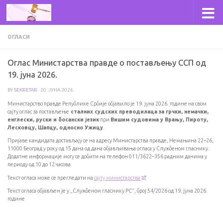
Skip to content
ОГЛАСИ
Оглас Министарства правде о постављењу ССП од
19. јуна 2026.
BY
SEKRETAR
·
20. ЈУНА 2026.
Министарство правде Републике Србије објавило је 19. јуна 2026. године на свом
сајту оглас за постављење
сталних судских преводилаца за грчки, немачки,
енглески, руски и босански језик
при
Вишим судовима у Врању, Пироту,
Лесковцу, Шапцу, односно Ужицу
.
Пријаве кандидата достављају се на адресу Министарства правде, Немањина 22–26,
11000 Београд у року од 15 дана од дана објављивања огласа у Службеном гласнику.
Додатне информације могу се добити на телефон 011/3622–356 радним данима у
периоду од 10 до 12 часова.
Текст огласа може се прегледати на
сајту министарства
.
Tекст огласа објављен је у „Службеном гласнику РС”, број 54/2026 од 19. јуна 2026.
године