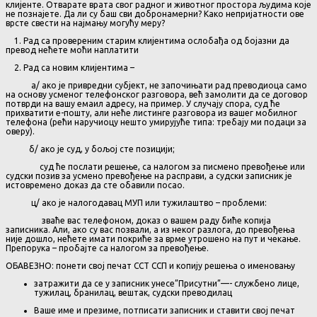
клијенте. Отварате врата свог радног и животног простора људима које
не познајете. Да ли су баш сви добронамерни? Како непријатности ове
врсте свести на најмању могућу меру?
1. Рад са провереним старим клијентима ослобађа од бојазни да
превод нећете моћи наплатити
2. Рад са новим клијентима –
а/ ако је привредни субјект, не започињати рад преводиоца само
на основу усменог телефонског разговора, већ замолити да се договор
потврди на вашу емаил адресу, на пример. У случају спора, суд ће
прихватити е-пошту, али неће листинге разговора из вашег мобилног
телефона (рећи наручиоцу нешто умирујуће типа: требају ми подаци за
оверу).
б/ ако је суд, у бољој сте позицији;
суд ће послати решење, са налогом за писмено превођење или
судски позив за усмено превођење на расправи, а судски записник је
истовремено доказ да сте обавили посао.
ц/ ако је налогодавац МУП или тужилаштво – проблеми:
зваће вас телефоном, доказ о вашем раду биће копија
записника. Али, ако су вас позвали, а из неког разлога, до превођења
није дошло, нећете имати покриће за врме утрошено на пут и чекање.
Препорука – пробајте са налогом за превођење.
ОБАВЕЗНО: понети свој печат ССТ ССП и копију решења о именовању
затражити да се у записник унесе”Присутни”—- службено лице,
тужилац, бранилац, вештак, судски преводилац
Ваше име и презиме, потписати записник и ставити свој печат