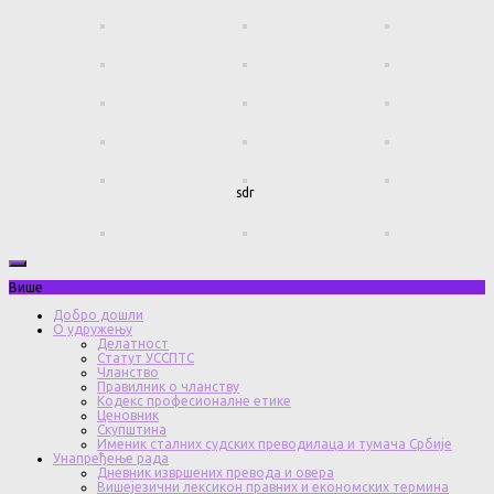
sdr
Више
Добро дошли
О удружењу
Делатност
Статут УССПТС
Чланство
Правилник о чланству
Кодекс професионалне етике
Ценовник
Скупштина
Именик сталних судских преводилаца и тумача Србије
Унапређење рада
Дневник извршених превода и овера
Вишејезични лексикон правних и економских термина