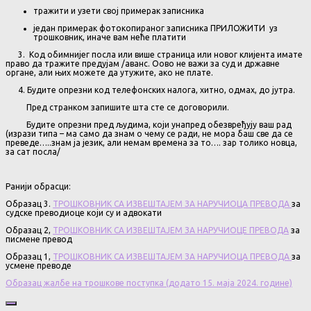
тражити и узети свој примерак записника
jедан примерак фотокопираног записника ПРИЛОЖИТИ уз
трошковник, иначе вам неће платити
3. Код обимнијег посла или више страница или новог клијента имате
право да тражите предујам /аванс. Оово не важи за суд и државне
органе, али њих можете да утужите, ако не плате.
4. Будите опрезни код телефонских налога, хитно, одмах, до јутра.
Пред странком запишите шта сте се договорили.
Будите опрезни пред људима, који унапред обезвређују ваш рад
(изрази типа – ма само да знам о чему се ради, не мора баш све да се
преведе…..знам ја језик, али немам времена за то…. зар толико новца,
за сат посла/
Ранији обрасци:
Образац 3.
ТРОШКОВНИК СА ИЗВЕШТАЈЕМ ЗА НАРУЧИОЦА ПРЕВОДА
за
судске преводиоце који су и адвокати
Образац 2,
ТРОШКОВНИК СА ИЗВЕШТАЈЕМ ЗА НАРУЧИОЦЕ ПРЕВОДА
за
писмене превод
Образац 1,
ТРОШКОВНИК СА ИЗВЕШТАЈЕМ ЗА НАРУЧИОЦА ПРЕВОДА
за
усмене преводе
Образац жалбе на трошкове поступка (додато 15. маја 2024. године)