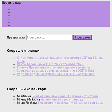
Пратите нас:
Претрага за:
Скорашњи чланци
Оглас Министарства правде о постављењу ССП од 19. јуна
2026.
VII конференција УССПТС 26. септембра 2026.
Измене Правилника о сталним судским тумачима
Закључци редовне годишње скупштине УССПТС 2026.
Редовна годишња скупштина УССПТС 11. марта 2026.
Скорашњи коментари
MIlutin
на
Вишејезични лексикон – 18 језика у три тома
Milena Mirkić
на
Налепнице за оверу превода
Milan Fürst
на
Вишејезични лексикон – 18 језика у три тома