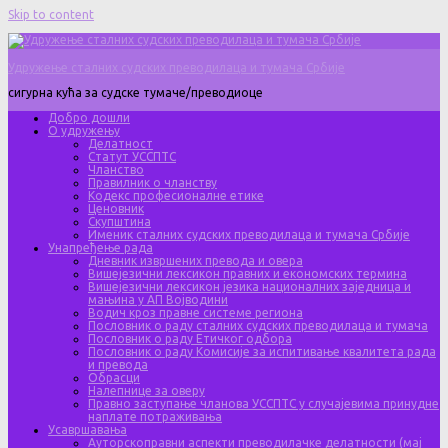
Skip to content
Удружење сталних судских преводилаца и тумача Србије
сигурна кућа за судске тумаче/преводиоце
Добро дошли
О удружењу
Делатност
Статут УССПТС
Чланство
Правилник о чланству
Кодекс професионалне етике
Ценовник
Скупштина
Именик сталних судских преводилаца и тумача Србије
Унапређење рада
Дневник извршених превода и овера
Вишејезични лексикон правних и економских термина
Вишејезични лексикон језика националних заједница и
мањина у АП Војводини
Водич кроз правне системе региона
Пословник о раду сталних судских преводилаца и тумача
Пословник о раду Етичког одбора
Пословник о раду Комисије за испитивање квалитета рада
и превода
Обрасци
Налепнице за оверу
Правно заступање чланова УССПТС у случајевима принудне
наплате потраживања
Усавршавања
Ауторскоправни аспекти преводилачке делатности (мај