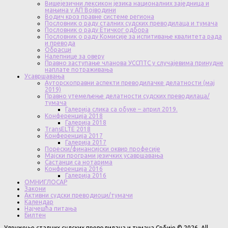
Вишејезични лексикон језика националних заједница и
мањина у АП Војводини
Водич кроз правне системе региона
Пословник о раду сталних судских преводилаца и тумача
Пословник о раду Етичког одбора
Пословник о раду Комисије за испитивање квалитета рада
и превода
Обрасци
Налепнице за оверу
Правно заступање чланова УССПТС у случајевима принудне
наплате потраживања
Усавршавања
Ауторскоправни аспекти преводилачке делатности (мај
2019)
Правно утемељење делатности судских преводилаца/
тумача
Галерија слика са обуке – април 2019.
Конференција 2018
Галерија 2018
TransELTE 2018
Конференција 2017
Галерија 2017
Порески/финансијски оквир професије
Мајски програми језичких усавршавања
Састанци са нотарима
Конференција 2016
Галерија 2016
ОМНИГЛОСАР
Закони
Активни судски преводиоци/тумачи
Календар
Најчешћа питања
Билтен
Удружење сталних судских преводилаца и тумача Србије © 2026. All