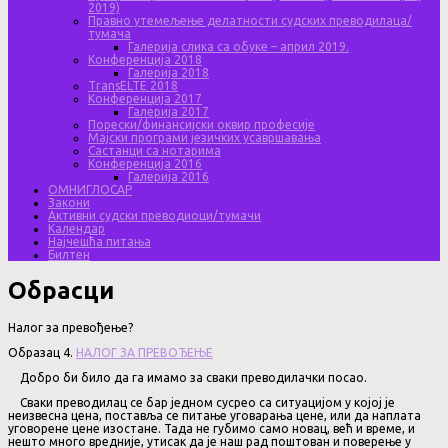
2019)
Правно утемељење делатности судских преводилаца/
тумача
Галерија слика са обуке – април 2019.
Конференција 2018
Галерија 2018
TransELTE 2018
Конференција 2017
Галерија 2017
Порески/финансијски оквир професије
Мајски програми језичких усавршавања
Састанци са нотарима
Конференција 2016
Галерија 2016
ОМНИГЛОСАР
Закони
Активни судски преводиоци/тумачи
Календар
Најчешћа питања
Билтен
Обрасци
Налог за превођење?
Образац 4.
НАЛОГ ЗА ПРЕВОЂЕЊЕ
Добро би било да га имамо за сваки преводилачки посао.
Сваки преводилац се бар једном сусрео са ситуацијом у којој је
неизвесна цена, поставља се питање уговарања цене, или да наплата
уговорене цене изостане. Тада не губимо само новац, већ и време, и
нешто много вредније, утисак да је наш рад поштован и поверење у