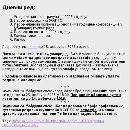
Дневни ред:
Усвајање завршног рачуна за 2025. годину.
Избор председника УССПТС.
Избор чланова организационог тима годишње конференције у
јубиларној години рада.
План активности за 2026. годину.
Пријем нових чланова.
Разно.
Пријаве путем
линка
до 18. фебруара 2025. године.
Дневни ред и теме се шаљу унапред да би сви чланови били упознати и
могли
мејлом да доставе предлоге и сугестије
у случају да су
спречени да присуствују онлајн. О закључцима ће сви бити обавештени
путем билтена. Због кворума и квалитета дискусије и закључака на
наведене теме важно је присуство онлајн у наведеном термину.
Подсећамо чланове на благовремено извршавање обавезе
уплате
годишње чланарине
.
* * *
Измењено 18. фебруара 2026:
Услед малог броја пријављених, скупштина
се одлаже за 25. фебруар 2026. у 18.00.
Пријаве су обавезне путем
истог линка до 24. фебруара 2026.
* * *
Измењено 24. фебруара 2026:
Због недовољног броја пријављених,
сутрашња редовна скупштина УССПТС се
отказује
. О новом
датуму одржавања чланови ће бити накнадно обавештени.
Tags:
sudski prevodilac
sudski tumač
udruženje
USSPTS
годишња
скупштина
скупштина