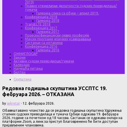
2019)
Правно утемељење делатности судских преводилаца/
тумача
Галерија слика са обуке – април 2019.
Конференција 2018
Галерија 2018
TransELTE 2018
Конференција 2017
Галерија 2017
Порески/финансијски оквир професије
Мајски програми језичких усавршавања
Састанци са нотарима
Конференција 2016
Галерија 2016
ОМНИГЛОСАР
Закони
Активни судски преводиоци/тумачи
Календар
Најчешћа питања
Билтен
Скупштина
Редовна годишња скупштина УССПТС 19.
фебруара 2026. – ОТКАЗАНА
by
sekretar
·
12. фебруара 2026.
Обавештавамо чланство да се редовна годишња скупштина Удружења
сталних судских преводилаца и тумача Србије одржава 19. фебруара
2026. године са почетком од 18 часова. Састанак се одржава онлајн на
платформи
Zoom
, а линк за приступ благовремено ће бити доступан
пријављеним члановима.