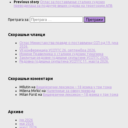
Previous story
Оглас за постављење сталних судских
преводилаца за подручје виших судова на територији АПВ
Претрага за:
Скорашњи чланци
Оглас Министарства правде о постављењу ССП од 19. јуна
2026.
VII конференција УССПТС 26. септембра 2026.
Измене Правилника о сталним судским тумачима
Закључци редовне годишње скупштине УССПТС 2026.
Редовна годишња скупштина УССПТС 11. марта 2026.
Скорашњи коментари
MIlutin
на
Вишејезични лексикон – 18 језика у три тома
Milena Mirkić
на
Налепнице за оверу превода
Milan Fürst
на
Вишејезични лексикон – 18 језика у три тома
Архиве
јун 2026
мај 2026
март 2026