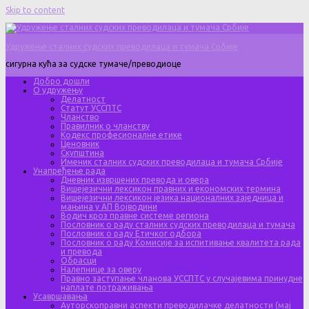
Skip to content
Удружење сталних судских преводилаца и тумача Србије
сигурна кућа за судске тумаче/преводиоце
Добро дошли
О удружењу
Делатност
Статут УССПТС
Чланство
Правилник о чланству
Кодекс професионалне етике
Ценовник
Скупштина
Именик сталних судских преводилаца и тумача Србије
Унапређење рада
Дневник извршених превода и овера
Вишејезични лексикон правних и економских термина
Вишејезични лексикон језика националних заједница и
мањина у АП Војводини
Водич кроз правне системе региона
Пословник о раду сталних судских преводилаца и тумача
Пословник о раду Етичког одбора
Пословник о раду Комисије за испитивање квалитета рада
и превода
Обрасци
Налепнице за оверу
Правно заступање чланова УССПТС у случајевима принудне
наплате потраживања
Усавршавања
Ауторскоправни аспекти преводилачке делатности (мај