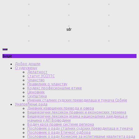
sdr
Више
Добро дошли
О удружењу
Делатност
Статут УССПТС
Чланство
Правилник о чланству
Кодекс професионалне етике
Ценовник
Скупштина
Именик сталних судских преводилаца и тумача Србије
Унапређење рада
Дневник извршених превода и овера
Вишејезични лексикон правних и економских термина
Вишејезични лексикон језика националних заједница и
мањина у АП Војводини
Водич кроз правне системе региона
Пословник о раду сталних судских преводилаца и тумача
Пословник о раду Етичког одбора
Пословник о раду Комисије за испитивање квалитета рада