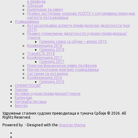
и превода
Обрасци
Налепнице за оверу
Правно заступање чланова УССПТС у случајевима принудне
наплате потраживања
Усавршавања
Ауторскоправни аспекти преводилачке делатности (мај
2019)
Правно утемељење делатности судских преводилаца/
тумача
Галерија слика са обуке – април 2019.
Конференција 2018
Галерија 2018
TransELTE 2018
Конференција 2017
Галерија 2017
Порески/финансијски оквир професије
Мајски програми језичких усавршавања
Састанци са нотарима
Конференција 2016
Галерија 2016
ОМНИГЛОСАР
Закони
Активни судски преводиоци/тумачи
Календар
Најчешћа питања
Билтен
Удружење сталних судских преводилаца и тумача Србије © 2026. All
Rights Reserved.
Powered by
- Designed with the
Hueman theme