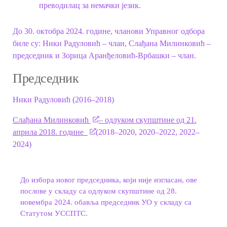
преводилац за немачки језик.
До 30. октобра 2024. године, чланови Управног одбора
биле су: Ники Радуловић – члан, Слађана Милинковић –
председник и Зорица Аранђеловић-Врбашки
–
члан.
Председник
Ники Радуловић (2016
–
2018)
Слађана Милинковић
– одлуком скупштине од 21.
априла 2018. године
(2018
–2020, 2020
–2022, 2022–
2024)
До избора новог председника, који није изгласан, ове
послове у складу са одлуком скупштине од 28.
новембра 2024. обавља председник УО у складу са
Статутом УССПТС.