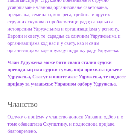
Наша мисија
је струковно повезивање и стручно
усавршавање чланова,организовање саветовања,
предавања, семинара, конгреса, трибина и других
стручних скупова о проблематици рада; сарадња са
истоврсним Удружењима и организацијама у региону,
Европи и свету, те сарадња са сличним Удружењима и
организацијама код нас и у свету, као и свим
организацијама које пружају подршку раду Удружења.
Члан Удружења може бити сваки стални судски
преводилац или судски тумач, који прихвата циљеве
Удружења, Статут и опште акте Удружења, те поднесе
пријаву за учлањење Управном одбору Удружења.
Чланство
Одлуку о пријему у чланство доноси Управни одбор и о
томе обавештава Скупштину, и подносиоца пријаве,
благовремено.