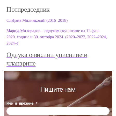
Потпредседник
Слађана Милинковић (2016
–2018)
Марија Милорадов
– одлуком скупштине од 11. јуна
2020. године и 30. октобра 2024. (2020–2022, 2022–2024,
2024–)
Одлука о висини уписнине и
чланарине
Пишите нам
Име и презиме *