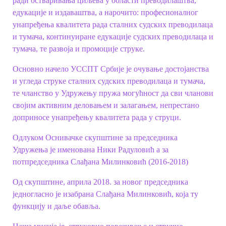
ради остваривања циљева у области преводилаштва,
едукације и издаваштва, а нарочито: професионалног
унапређења квалитета рада сталних судских преводилаца
и тумача, континуиране едукације судских преводилаца и
тумача, те развоја и промоције струке.
Основно начело УССПТ Србије
је очување достојанства
и угледа струке сталних судских преводилаца и тумача,
те чланство у Удружењу пружа могућност да сви чланови
својим активним деловањем и залагањем, непрестано
доприносе унапређењу квалитета рада у струци.
Одлуком Оснивачке скупштине за председника
Удружења је именована Ники Радуловић а за
потпредседника Слађана Милинковић (2016-2018)
Од скупштине, априла 2018. за новог председника
једногласно је изабрана Слађана Милинковић, која ту
функцију и даље обавља.