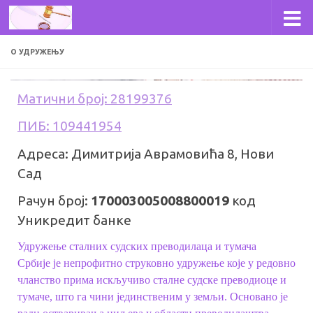
Skip to content
О УДРУЖЕЊУ
Матични број: 28199376
ПИБ: 109441954
Адреса: Димитрија Аврамовића 8,
Нови
Сад
Рачун број:
170003005008800019
код
Уникредит банке
Удружење сталних судских преводилаца и тумача
Србије
је непрофитно струковно удружење које у редовно
чланство прима искључиво сталне судске преводиоце и
тумаче, што га чини јединственим у земљи. Основано је