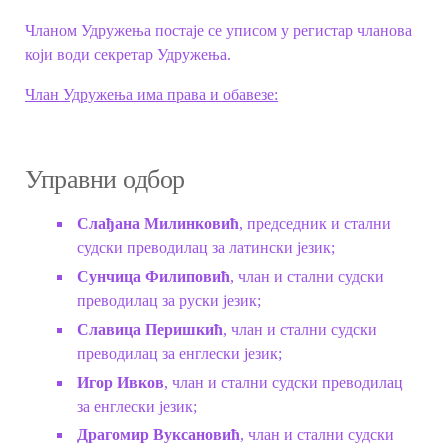
Чланом Удружења постаје се уписом у регистар чланова
који води секретар Удружења.
Члан Удружења има права и обавезе:
Управни одбор
Слађана Милинковић
, председник и стални
судски преводилац за латински језик;
Сунчица Филиповић
, члан и стални судски
преводилац за руски језик;
Славица Перишкић
, члан и стални судски
преводилац за енглески језик;
Игор Ивков
, члан и стални судски преводилац
за енглески језик;
Драгомир Вуксановић
, члан и стални судски