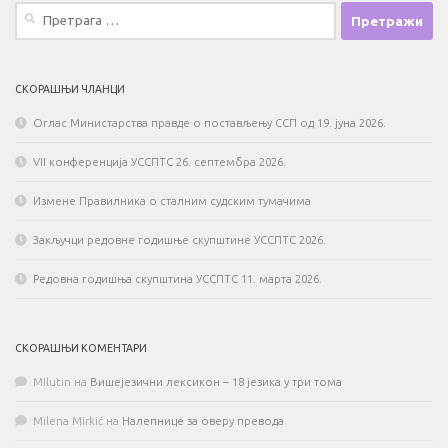
Претрага
за:
СКОРАШЊИ ЧЛАНЦИ
Оглас Министарства правде о постављењу ССП од 19. јуна 2026.
VII конференција УССПТС 26. септембра 2026.
Измене Правилника о сталним судским тумачима
Закључци редовне годишње скупштине УССПТС 2026.
Редовна годишња скупштина УССПТС 11. марта 2026.
СКОРАШЊИ КОМЕНТАРИ
MIlutin
на
Вишејезични лексикон – 18 језика у три тома
Milena Mirkić
на
Налепнице за оверу превода