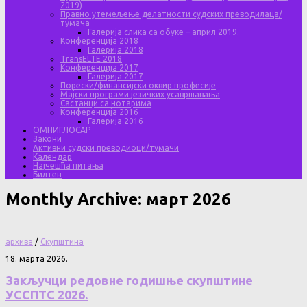
2019)
Правно утемељење делатности судских преводилаца/
тумача
Галерија слика са обуке – април 2019.
Конференција 2018
Галерија 2018
TransELTE 2018
Конференција 2017
Галерија 2017
Порески/финансијски оквир професије
Мајски програми језичких усавршавања
Састанци са нотарима
Конференција 2016
Галерија 2016
ОМНИГЛОСАР
Закони
Активни судски преводиоци/тумачи
Календар
Најчешћа питања
Билтен
Monthly Archive:
март 2026
архива
/
Скупштина
18. марта 2026.
Закључци редовне годишње скупштине
УССПТС 2026.