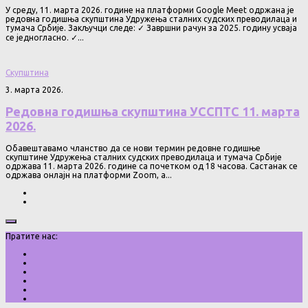
У среду, 11. марта 2026. године на платформи Google Meet одржана је
редовна годишња скупштина Удружења сталних судских преводилаца и
тумача Србије. Закључци следе: ✓ Завршни рачун за 2025. годину усваја
се једногласно. ✓...
Скупштина
3. марта 2026.
Редовна годишња скупштина УССПТС 11. марта
2026.
Обавештавамо чланство да се нови термин редовне годишње
скупштине Удружења сталних судских преводилаца и тумача Србије
одржава 11. марта 2026. године са почетком од 18 часова. Састанак се
одржава онлајн на платформи Zoom, а...
Пратите нас: