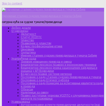
Skip to content
Удружење сталних судских преводилаца и тумача Србије
сигурна кућа за судске тумаче/преводиоце
Добро дошли
О удружењу
Делатност
Статут УССПТС
Чланство
Правилник о чланству
Кодекс професионалне етике
Ценовник
Скупштина
Именик сталних судских преводилаца и тумача Србије
Унапређење рада
Дневник извршених превода и овера
Вишејезични лексикон правних и економских термина
Вишејезични лексикон језика националних заједница и
мањина у АП Војводини
Водич кроз правне системе региона
Пословник о раду сталних судских преводилаца и тумача
Пословник о раду Етичког одбора
Пословник о раду Комисије за испитивање квалитета рада
и превода
Обрасци
Налепнице за оверу
Правно заступање чланова УССПТС у случајевима принудне
наплате потраживања
Усавршавања
Ауторскоправни аспекти преводилачке делатности (мај