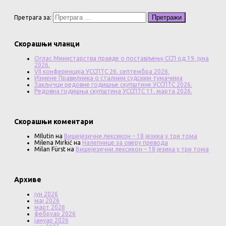
Претрага за:
Скорашњи чланци
Оглас Министарства правде о постављењу ССП од 19. јуна
2026.
VII конференција УССПТС 26. септембра 2026.
Измене Правилника о сталним судским тумачима
Закључци редовне годишње скупштине УССПТС 2026.
Редовна годишња скупштина УССПТС 11. марта 2026.
Скорашњи коментари
MIlutin
на
Вишејезични лексикон – 18 језика у три тома
Milena Mirkić
на
Налепнице за оверу превода
Milan Fürst
на
Вишејезични лексикон – 18 језика у три тома
Архиве
јун 2026
мај 2026
март 2026
фебруар 2026
јануар 2026