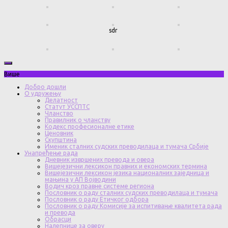
sdr
Више
Добро дошли
О удружењу
Делатност
Статут УССПТС
Чланство
Правилник о чланству
Кодекс професионалне етике
Ценовник
Скупштина
Именик сталних судских преводилаца и тумача Србије
Унапређење рада
Дневник извршених превода и овера
Вишејезични лексикон правних и економских термина
Вишејезични лексикон језика националних заједница и
мањина у АП Војводини
Водич кроз правне системе региона
Пословник о раду сталних судских преводилаца и тумача
Пословник о раду Етичког одбора
Пословник о раду Комисије за испитивање квалитета рада
и превода
Обрасци
Налепнице за оверу