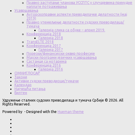
Правно заступање чланова УССПТС у случајевима принудне
наплате потраживања
Усавршавања
Ауторскоправни аспекти преводилачке делатности (мај
2019)
Правно утемељење делатности судских преводилаца/
тумача
Галерија слика са обуке – април 2019.
Конференција 2018
Галерија 2018
TransELTE 2018
Конференција 2017
Галерија 2017
Порески/финансијски оквир професије
Мајски програми језичких усавршавања
Састанци са нотарима
Конференција 2016
Галерија 2016
ОМНИГЛОСАР
Закони
Активни судски преводиоци/тумачи
Календар
Најчешћа питања
Билтен
Удружење сталних судских преводилаца и тумача Србије © 2026. All
Rights Reserved.
Powered by
- Designed with the
Hueman theme