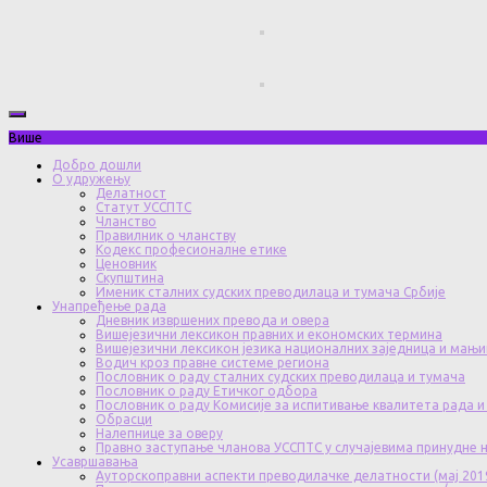
Више
Добро дошли
О удружењу
Делатност
Статут УССПТС
Чланство
Правилник о чланству
Кодекс професионалне етике
Ценовник
Скупштина
Именик сталних судских преводилаца и тумача Србије
Унапређење рада
Дневник извршених превода и овера
Вишејезични лексикон правних и економских термина
Вишејезични лексикон језика националних заједница и мањи
Водич кроз правне системе региона
Пословник о раду сталних судских преводилаца и тумача
Пословник о раду Етичког одбора
Пословник о раду Комисије за испитивање квалитета рада и
Обрасци
Налепнице за оверу
Правно заступање чланова УССПТС у случајевима принудне
Усавршавања
Ауторскоправни аспекти преводилачке делатности (мај 201