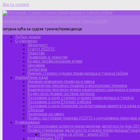
Skip to content
Удружење сталних судских преводилаца и тумача Србије
сигурна кућа за судске тумаче/преводиоце
Добро дошли
О удружењу
Делатност
Статут УССПТС
Чланство
Правилник о чланству
Кодекс професионалне етике
Ценовник
Скупштина
Именик сталних судских преводилаца и тумача Србије
Унапређење рада
Дневник извршених превода и овера
Вишејезични лексикон правних и економских термина
Вишејезични лексикон језика националних заједница и мањи
Водич кроз правне системе региона
Пословник о раду сталних судских преводилаца и тумача
Пословник о раду Етичког одбора
Пословник о раду Комисије за испитивање квалитета рада и
Обрасци
Налепнице за оверу
Правно заступање чланова УССПТС у случајевима принудне
Усавршавања
Ауторскоправни аспекти преводилачке делатности (мај 201
Правно утемељење делатности судских преводилаца/тума
Галерија слика са обуке – април 2019.
Конференција 2018