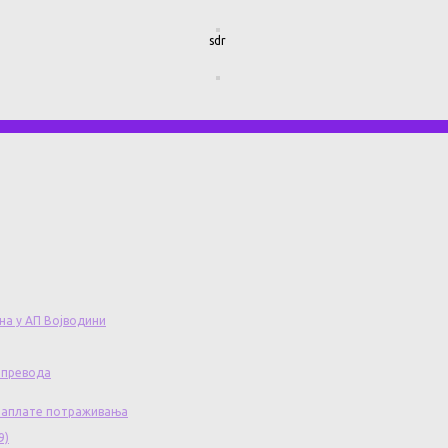
sdr
на у АП Војводини
 превода
 наплате потраживања
9)