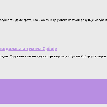
ућности друге врсте, као и бојазни да у овако кратком року није могуће 
еводилаца и тумача Србије
године. Удружење сталних судских преводилаца и тумача Србије у сарадњи 