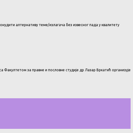
понудити алтернативу теме/излагача без извесног пада у квалитету
са Факултетом за правне и пословне студије др Лазар Вркатић организује