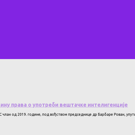
ину права o употреби вештачке интелигенције
 члан од 2019. године, под вођством председнице др Барбаре Рован, упути