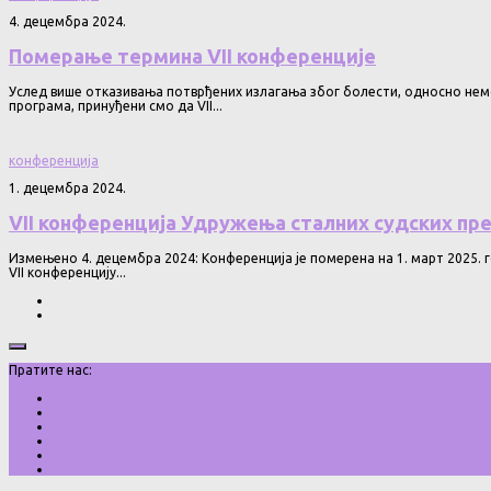
4. децембра 2024.
Померање термина VII конференције
Услед више отказивања потврђених излагања због болести, односно немог
програма, принуђени смо да VII...
конференција
1. децембра 2024.
VII конференција Удружења сталних судских пр
Измењено 4. децембра 2024: Конференција је померена на 1. март 2025. 
VII конференцију...
Пратите нас: