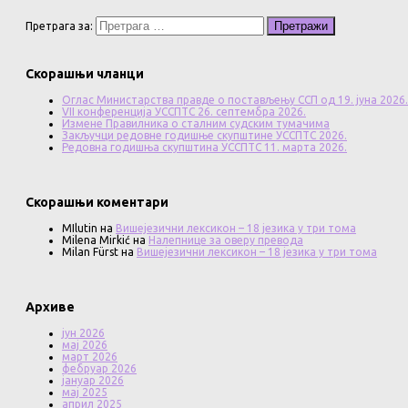
Претрага за:
Скорашњи чланци
Оглас Министарства правде о постављењу ССП од 19. јуна 2026.
VII конференција УССПТС 26. септембра 2026.
Измене Правилника о сталним судским тумачима
Закључци редовне годишње скупштине УССПТС 2026.
Редовна годишња скупштина УССПТС 11. марта 2026.
Скорашњи коментари
MIlutin
на
Вишејезични лексикон – 18 језика у три тома
Milena Mirkić
на
Налепнице за оверу превода
Milan Fürst
на
Вишејезични лексикон – 18 језика у три тома
Архиве
јун 2026
мај 2026
март 2026
фебруар 2026
јануар 2026
мај 2025
април 2025