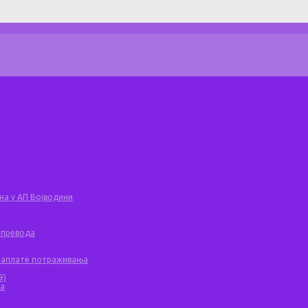
на у АП Војводини
 превода
 наплате потраживања
9)
ча