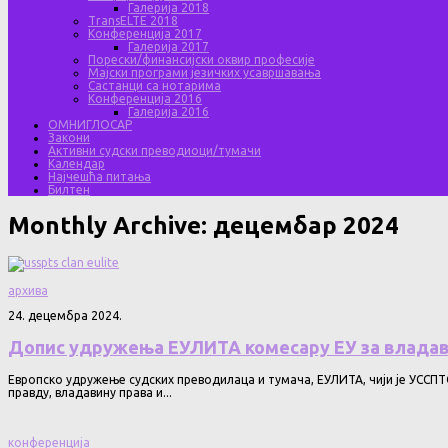
Галерија 2018
TransELTE 2018
Конференција 2017
Галерија 2017
Порески/финансијски оквир професије
Мајски програми језичких усавршавања
Састанци са нотарима
Конференција 2016
Галерија 2016
ОМНИГЛОСАР
Закони
Активни судски преводиоци/тумачи
Календар
Најчешћа питања
Билтен
Monthly Archive:
децембар 2024
архива
24. децембра 2024.
Допис удружења ЕУЛИТА комесару ЕУ за владав
Европско удружење судских преводилаца и тумача, ЕУЛИТА, чији је УССПТС
правду, владавину права и...
конференција