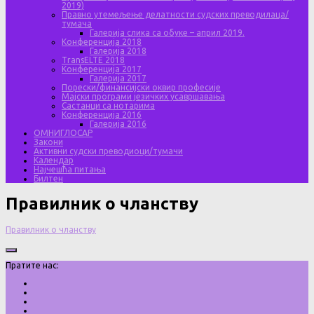
2019)
Правно утемељење делатности судских преводилаца/
тумача
Галерија слика са обуке – април 2019.
Конференција 2018
Галерија 2018
TransELTE 2018
Конференција 2017
Галерија 2017
Порески/финансијски оквир професије
Мајски програми језичких усавршавања
Састанци са нотарима
Конференција 2016
Галерија 2016
ОМНИГЛОСАР
Закони
Активни судски преводиоци/тумачи
Календар
Најчешћа питања
Билтен
Правилник о чланству
Правилник о чланству
Пратите нас: