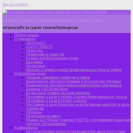
Skip to content
Удружење сталних судских преводилаца и тумача Србије
сигурна кућа за судске тумаче/преводиоце
Добро дошли
О удружењу
Делатност
Статут УССПТС
Чланство
Правилник о чланству
Кодекс професионалне етике
Ценовник
Скупштина
Именик сталних судских преводилаца и тумача Србије
Унапређење рада
Дневник извршених превода и овера
Вишејезични лексикон правних и економских термина
Вишејезични лексикон језика националних заједница и
мањина у АП Војводини
Водич кроз правне системе региона
Пословник о раду сталних судских преводилаца и тумача
Пословник о раду Етичког одбора
Пословник о раду Комисије за испитивање квалитета рада
и превода
Обрасци
Налепнице за оверу
Правно заступање чланова УССПТС у случајевима принудне
наплате потраживања
Усавршавања
Ауторскоправни аспекти преводилачке делатности (мај