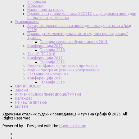
и превода
Обрасци
Налепнице за оверу
Правно заступање чланова УССПТС у случајевима принудне
наплате потраживања
Усавршавања
Ауторскоправни аспекти преводилачке делатности (мај
2019)
Правно утемељење делатности судских преводилаца/
тумача
Галерија слика са обуке – април 2019.
Конференција 2018
Галерија 2018
TransELTE 2018
Конференција 2017
Галерија 2017
Порески/финансијски оквир професије
Мајски програми језичких усавршавања
Састанци са нотарима
Конференција 2016
Галерија 2016
ОМНИГЛОСАР
Закони
Активни судски преводиоци/тумачи
Календар
Најчешћа питања
Билтен
Удружење сталних судских преводилаца и тумача Србије © 2026. All
Rights Reserved.
Powered by
- Designed with the
Hueman theme