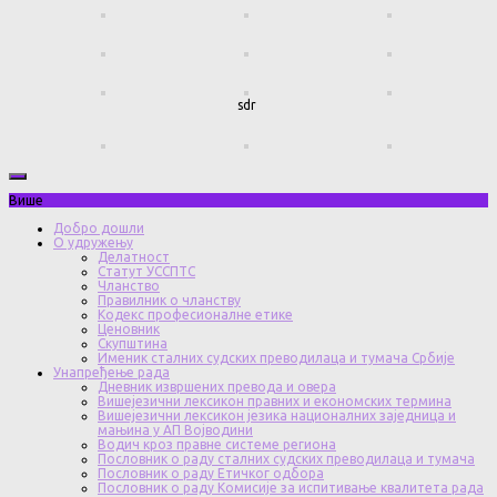
sdr
Више
Добро дошли
О удружењу
Делатност
Статут УССПТС
Чланство
Правилник о чланству
Кодекс професионалне етике
Ценовник
Скупштина
Именик сталних судских преводилаца и тумача Србије
Унапређење рада
Дневник извршених превода и овера
Вишејезични лексикон правних и економских термина
Вишејезични лексикон језика националних заједница и
мањина у АП Војводини
Водич кроз правне системе региона
Пословник о раду сталних судских преводилаца и тумача
Пословник о раду Етичког одбора
Пословник о раду Комисије за испитивање квалитета рада