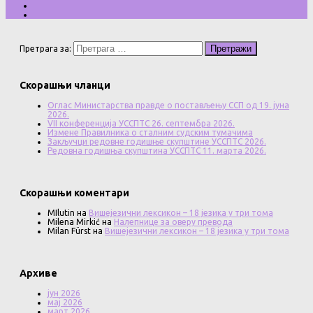
Претрага за:
Скорашњи чланци
Оглас Министарства правде о постављењу ССП од 19. јуна
2026.
VII конференција УССПТС 26. септембра 2026.
Измене Правилника о сталним судским тумачима
Закључци редовне годишње скупштине УССПТС 2026.
Редовна годишња скупштина УССПТС 11. марта 2026.
Скорашњи коментари
MIlutin
на
Вишејезични лексикон – 18 језика у три тома
Milena Mirkić
на
Налепнице за оверу превода
Milan Fürst
на
Вишејезични лексикон – 18 језика у три тома
Архиве
јун 2026
мај 2026
март 2026