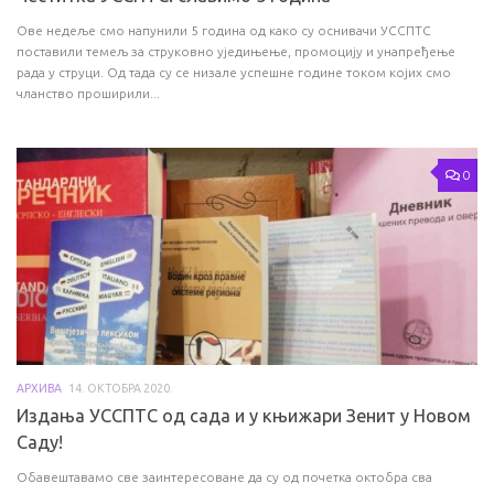
Ове недеље смо напунили 5 година од како су оснивачи УССПТС
поставили темељ за струковно уједињење, промоцију и унапређење
рада у струци. Од тада су се низале успешне године током којих смо
чланство проширили...
0
АРХИВА
14. ОКТОБРА 2020.
Издања УССПТС од сада и у књижари Зенит у Новом
Саду!
Обавештавамо све заинтересоване да су од почетка октобра сва