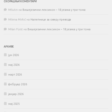
СКОРАШЊИ КОМЕНТАРИ
MIlutin
на
Вишејезични лексикон – 18 језика у три тома
Milena Mirkić
на
Налепнице за оверу превода
Milan Fürst
на
Вишејезични лексикон – 18 језика у три тома
АРХИВЕ
јун 2026
мај 2026
март 2026
фебруар 2026
јануар 2026
мај 2025