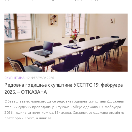
СКУПШТИНА
12. ФЕБРУАРА 2026.
Редовна годишња скупштина УССПТС 19. фебруара
2026. – ОТКАЗАНА
Обавештавамо чланство да се редовна годишња скупштина Удружења
сталних судских преводилаца и тумача Србије одржава 19. фебруара
2026. године са почетком од 18 часова. Састанак се одржава онлајн на
платформи Zoom, а линк за...