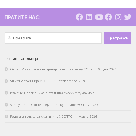
ПРАТИТЕ НАС:
Претрага
за:
СКОРАШЊИ ЧЛАНЦИ
Оглас Министарства правде о постављењу ССП од 19. јуна 2026.
VII конференција УССПТС 26. септембра 2026.
Измене Правилника о сталним судским тумачима
Закључци редовне годишње скупштине УССПТС 2026.
Редовна годишња скупштина УССПТС 11. марта 2026.