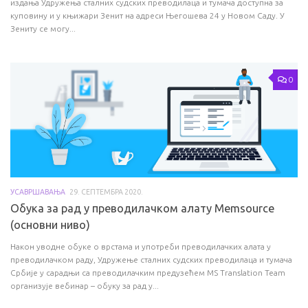
издања Удружења сталних судских преводилаца и тумача доступна за
куповину и у књижари Зенит на адреси Његошева 24 у Новом Саду. У
Зениту се могу...
0
УСАВРШАВАЊА
29. СЕПТЕМБРА 2020.
Обука за рад у преводилачком алату Memsource
(основни ниво)
Након уводне обуке о врстама и употреби преводилачких алата у
преводилачком раду, Удружење сталних судских преводилаца и тумача
Србије у сарадњи са преводилачким предузећем MS Translation Team
организује вебинар – обуку за рад у...