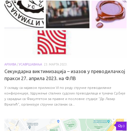
АРХИВА
/
УСАВРШАВАЊА
23. МАРТА 2023.
Секундарна виктимизација – изазов у преводилачкој
пракси 27. априла 2023. на ФЛВ
У складу са најавом приликом VI по реду стручне преводилачке
конференције, Удружење сталних судских преводилаца и тумача Србије
у сарадњи са Факултетом за правне и пословне студије “Др Лазар
Вркатић”, организује стручни састанак са...
0