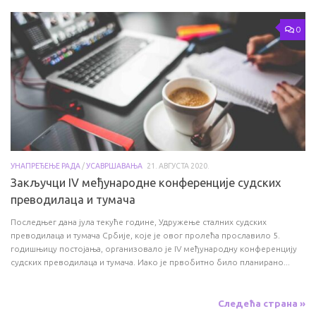
0
УНАПРЕЂЕЊЕ РАДА
/
УСАВРШАВАЊА
21. АВГУСТА 2020.
Закључци IV међународне конференције судских
преводилаца и тумача
Последњег дана јула текуће године, Удружење сталних судских
преводилаца и тумача Србије, које је овог пролећа прославило 5.
годишњицу постојања, организовало је IV међународну конференцију
судских преводилаца и тумача. Иако је првобитно било планирано...
Следећа страна »