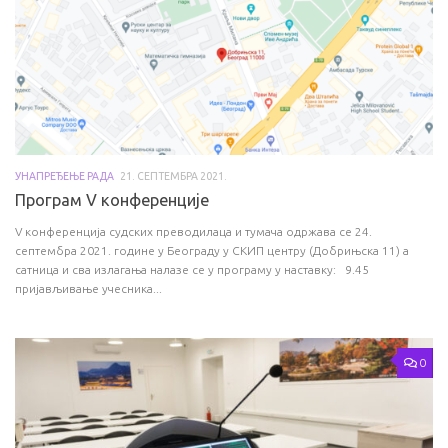
УНАПРЕЂЕЊЕ РАДА
21. СЕПТЕМБРА 2021.
Програм V конференције
V конференција судских преводилаца и тумача одржава се 24.
септембра 2021. године у Београду у СКИП центру (Добрињска 11) а
сатница и сва излагања налазе се у програму у наставку: 9.45
пријављивање учесника...
0