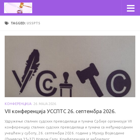
Skip to content
TAGGED:
USSPTS
КОНФЕРЕНЦИЈА
26. МАЈА 2026.
VII конференција УССПТС 26. септембра 2026.
Удружење сталних судских преводилаца и тумача Србије организује VII
конференцију сталних судских преводилаца и тумача са међународним
учешћем у суботу, 26. септембра 2026. године у Музеју Војводине
(Дунавска 35–37) Новом Саду. Конференција је хибридног...