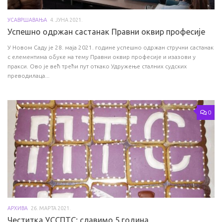
УСАВРШАВАЊА
4. ЈУНА 2021.
Успешно одржан састанак Правни оквир професије
У Новом Саду је 28. маја 2021. године успешно одржан стручни састанак
с елементима обуке на тему Правни оквир професије и изазови у
пракси. Ово је већ трећи пут откако Удружење сталних судских
преводилаца...
0
АРХИВА
26. МАРТА 2021.
Честитка УССПТС: славимо 5 година