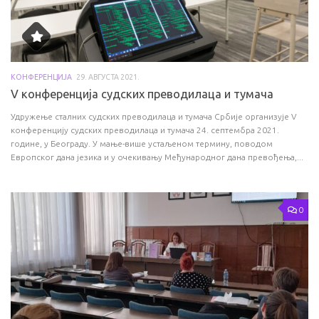
КОНФЕРЕНЦИЈА
29. АВГУСТА 2021.
V конференција судских преводилаца и тумача
Удружење сталних судских преводилаца и тумача Србије организује V
конференцију судских преводилаца и тумача 24. септембра 2021.
године, у Београду. У мање-више устаљеном термину, поводом
Европског дана језика и у очекивању Међународног дана превођења,...
0