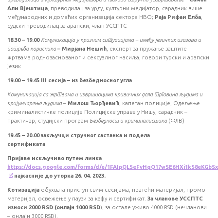
Али Вјештица
, преводилац за урду, културни медијатор, сарадник више
међународних и домаћих организација сектора НВО;
Раја Рифаи Елба
,
судски преводилац за арапски, члан УССПТС
18.30 – 19.00
Комуникација у кризним ситуацијама – имеђу језичких изазова и
потреба корисника
– Мирјана Нешић
, експерт за пружање заштите
жртвама роднозаснованог и сексуалног насиља, говори турски и арапски
језик
19.00 – 19.45
III
сесија – из безбедносног угла
Комуникација са жртвама и извршиоцима кривичних дела трговина људима и
кријумчарење људима
–
Милош Ђорђевић
, капетан полиције, Одељење
криминалистичке полиције Полицијске управе у Нишу, сарадник –
практичар, студијски програм
Безбедност и криминалистика
(ФЛВ)
19.45 – 20.00 закључци стручног састанка и подела
сертификата
П
ријаве искључиво путем линка
https://docs.google.com/forms/d/e/1FAIpQLSeFvHqQ17wSE6HXi1kS8eKGb
најкасније до уторка 26. 04. 2023.
Котизација
обухвата приступ свим сесијама, пратећи материјал, промо-
материјал, освежење у паузи за кафу и сертификат.
3а чланове УССПТС
износи 2000 RSD (онлајн 1000 RSD
), за остале уживо 4000 RSD (нечланови
– онлајн 3000 RSD).