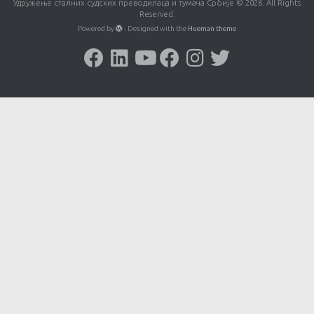
Удружење сталних судских преводилаца и тумача Србије © 2026. All Rights
Reserved.
Powered by
- Designed with the
Hueman theme