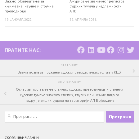
Важно обавештење за
Ажурирање званичног регистра
књижевне, научне и стручне
судских тумача у надлежности
преводиоце
АПВ
19. ЈАНУАРА 2022.
29. АПРИЛА 2021.
ПРАТИТЕ НАС:
NEXT STORY
Јавни позив за пружање судскопреводилачких услуга у КЦВ
PREVIOUS STORY
Оглас за постављење сталних судских преводилаца и сталних
судских тумача знакова слепих, глувих или немих лица за
подручје виших судова на територији АП Војводине
Претрага
за:
СКОРАШЊИ ЧЛАНЦИ