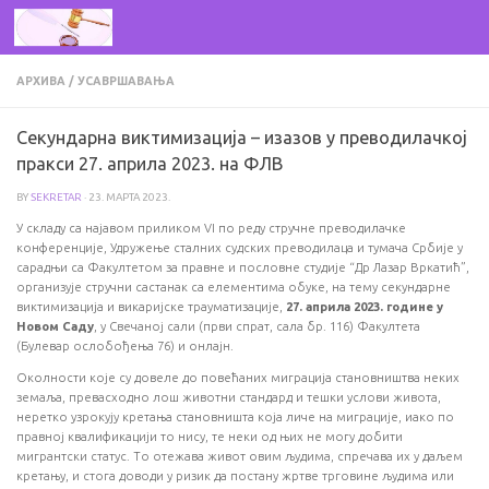
Skip to content
АРХИВА
/
УСАВРШАВАЊА
Секундарна виктимизација – изазов у преводилачкој
пракси 27. априла 2023. на ФЛВ
BY
SEKRETAR
·
23. МАРТА 2023.
У складу са најавом приликом VI по реду стручне преводилачке
конференције, Удружење сталних судских преводилаца и тумача Србије у
сарадњи са Факултетом за правне и пословне студије “Др Лазар Вркатић”,
организује стручни састанак са елементима обуке, на тему секундарне
виктимизација и викаријске трауматизације,
27.
априла
2023. године у
Новом Саду
, у Свечаној сали (први спрат, сала бр. 116) Факултета
(Булевар ослобођења 76) и онлајн.
Околности које су довеле до повећаних миграција становништва неких
земаља, превасходно лош животни стандард и тешки услови живота,
неретко узрокују кретања становништа која личе на миграције, иако по
правној квалификацији то нису, те неки од њих не могу добити
мигрантски статус. То отежава живот овим људима, спречава их у даљем
кретању, и стога доводи у ризик да постану жртве трговине људима или