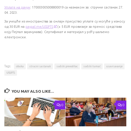
Уплате на рачун
: 170003005008800019 са назнаком за: стручни састанак 27.
04. 2023.
За учешће из иностранства за онлајн присуство уплате су могуће у износу
од 30 EUR на
paypal.me/USSPTS
(+ 5 ЕUR провизијe за пренос средстава
коју Пејпал зарачунава). Сертификат и материјал у pdf-у шаљемо
електронски.
Tags:
obuka
strucni sastanak
sudski prevodilac
sudski tumač
usavrsavanje
USSPTS
YOU MAY ALSO LIKE...
0
0