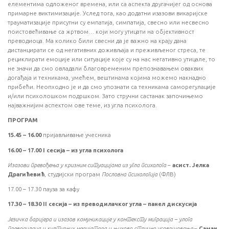
елементима одложеног времена, или са аспекта другачијег од основа
примарне виктимизације. Услед тога, као додатни изазови викаријске
трауматизације присутни су емпатија, симпатија, свесно или несвесно
поистовећивање са жртвом… који могу утицати на објективност
преводиоца. Ма колико били свесни да је важно на крају дана
дистанцирати се од негативних доживљаја и преживљеног стреса, те
рециклирати емоције или ситуације које су на нас негативно утицале, то
не значи да смо овладали благовременим препознавањем оваквих
догађаја и техникама, умећем, вештинама којима можемо накнадно
прибећи. Неопходно је и да смо упознати са техникама саморегулације
и/или психолошком подршком. Зато стручни састанак започињемо
најважнијим аспектом ове теме, из угла психолога.
ПРОГРАМ
15.45 – 16.00
пријављивање учесника
16.00 – 17.00
I
сесија – из угла психолога
Изазови превођења у кризним ситуацијама из угла психолога
–
асист. Јелка
Драгићевић
, студијски програм
Пословна психологија
(ФЛВ)
17.00 – 17.30 пауза за кафу
17.30 – 18.30
II
сесија – из преводилачког угла – панел дискусија
Језичка баријера и изазов комуникације у контексту миграција – улога
преводилаца и културних медијатора и њихово стручно усавршавање
–
Саман