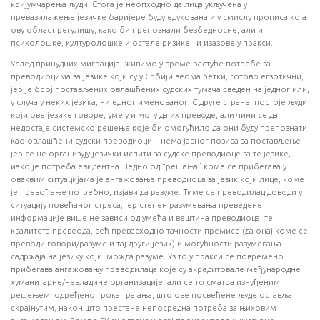
кријумчарења људи. Стога је неопходно да лица укључена у
превазилажење језичке баријере буду едукована и у смислу прописа која
ову област регулишу, како би препознали безбедносне, али и
психолошке, културолошке и остале ризике, и изазове у пракси.
Услед принудних миграција, живимо у време растуће потребе за
преводиоцима за језике који су у Србији веома ретки, готово егзотични,
јер је број постављених овлашћених судских тумача сведен на једног или,
у случају неких језика, ниједног именованог. С друге стране, постоје људи
који ове језике говоре, умеју и могу да их преводе, али чини се да
недостаје системско решење које би омогућило да они буду препознати
као овлашћени судски преводиоци – нема јавног позива за постављење
јер се не организују језички испити за судске преводиоце за те језике,
иако је потреба евидентна. Једно од “решења” коме се прибегава у
оваквим ситуацијама је ангажовање преводиоца за језик који лице, коме
је превођење потребно, изјави да разуме. Тиме се преводилац доводи у
ситуацију повећаног стреса, јер степен разумевања преведене
информације више не зависи од умећа и вештина преводиоца, те
квалитета превеода, већ превасходно тачности премисе (да онај коме се
преводи говори/разуме и тај други језик) и могућности разумевања
садржаја на језику који можда разуме. Уз то у пракси се повремено
прибегава ангажовању преводилаца које су акредитовале међународне
хуманитарне/невладине организације, али се то сматра изнуђеним
решењем, одређеног рока трајања, што ове посвећене људе оставља
скрајнутим, након што престане непосредна потреба за њиховим