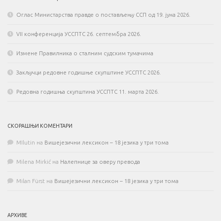
Оглас Министарства правде о постављењу ССП од 19. јуна 2026.
VII конференција УССПТС 26. септембра 2026.
Измене Правилника о сталним судским тумачима
Закључци редовне годишње скупштине УССПТС 2026.
Редовна годишња скупштина УССПТС 11. марта 2026.
СКОРАШЊИ КОМЕНТАРИ
MIlutin
на
Вишејезични лексикон – 18 језика у три тома
Milena Mirkić
на
Налепнице за оверу превода
Milan Fürst
на
Вишејезични лексикон – 18 језика у три тома
АРХИВЕ