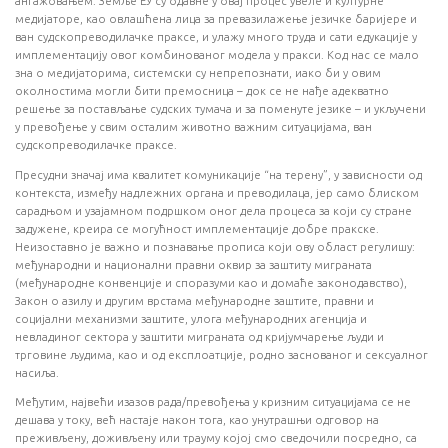
ангажовањем. Земље ЕУ су одавне у овај процес увеле и културне
медијаторе, као овлашћена лица за превазилажење језичке баријере и
ван судскопреводилачке праксе, и улажу много труда и сати едукације у
имплементацију овог комбинованог модела у пракси. Код нас се мало
зна о медијаторима, системски су непрепознати, иако би у овим
околностима могли бити премосница – док се не нађе адекватно
решење за постављање судских тумача и за поменуте језике – и укључени
у превођење у свим осталим животно важним ситуацијама, ван
судскопреводилачке праксе.
Пресудни значај има квалитет комуникације “на терену”, у зависности од
контекста, између надлежних органа и преводилаца, јер само блиском
сарадњом и узајамном подршком оног дела процеса за који су стране
задужене, креира се могућност имплементације добре пракске.
Неизоставно је важно и познавање прописа који ову област регулишу:
међународни и национални правни оквир за заштиту миграната
(међународне конвенције и споразуми као и домаће законодавство),
Закон о азилу и другим врстама међународне заштите, правни и
социјални механизми заштите, улога међународних агенција и
невладиног сектора у заштити миграната од кријумчарење људи и
трговине људима, као и од експлоатције, родно заснованог и сексуалног
насиља.
Међутим, највећи изазов рада/превођења у кризним ситуацијама се не
дешава у току, већ настаје након тога, као унутрашњи одговор на
преживљену, доживљену или трауму којој смо сведочили посредно, са