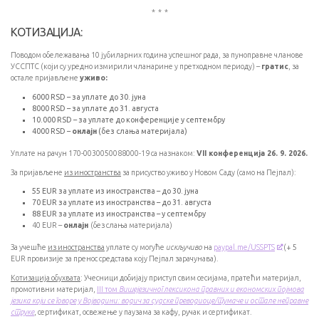
* * *
КОТИЗАЦИЈА:
Поводом обележавања 10 јубиларних година успешног рада, за пуноправне чланове
УССПТС (који су уредно измирили чланарине у претходном периоду) –
гратис
, за
остале пријављене
уживо:
6000 RSD – за уплате до 30. јуна
8000 RSD – за уплате до 31. августа
10.000 RSD – за уплате до конференције у септембру
4000 RSD –
онлајн
(без слања материјала)
Уплате на рачун 170-0030050088000-19 са назнаком:
VII конференција 26. 9. 2026.
За пријављене
из иностранства
за присуство уживо у Новом Саду (само на Пејпал):
55 EUR за уплате из иностранства – до 30. јуна
70 EUR за уплате из иностранства – до 31. августа
88 EUR за уплате из иностранства – у септембру
40 EUR –
онлајн
(без слања материјала)
За учешће
из иностранства
уплате су могуће
искључиво
на
paypal.me/USSPTS
(+ 5
ЕUR провизијe за пренос средстава коју Пејпал зарачунава).
Котизација обухвата
: Учесници добијају приступ свим сесијама, пратећи материјал,
промотивни материјал,
III том
Вишејезичног лексикона правних и економских појмова
језика који се говоре у Војводини: водич за судске преводиоце/тумаче и остале неправне
струке
, сертификат, освежење у паузама за кафу, ручак и сертификат.