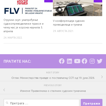
Стручни скуп: унапређење
V конференција судских
судскопреводилачке праксе и
преводилаца и тумача
чему нас је корона научила 5.
29. АВГУСТА 2021.
априла
24. МАРТА 2022.
ПРАТИТЕ НАС:
NEXT STORY
Оглас Министарства правде о постављењу ССП од 19. јуна 2026.
PREVIOUS STORY
Измене Правилника о сталним судским тумачима
Претрага
за: