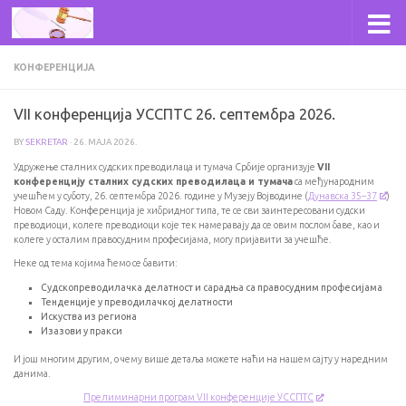
Skip to content
КОНФЕРЕНЦИЈА
VII конференција УССПТС 26. септембра 2026.
BY
SEKRETAR
·
26. МАЈА 2026.
Удружење сталних судских преводилаца и тумача Србије организује
VII
конференцију сталних судских преводилаца и тумача
са међународним
учешћем у суботу, 26. септембра 2026. године у Музеју Војводине (
Дунавска 35–37
)
Новом Саду. Конференција је хибридног типа, те се сви заинтересовани судски
преводиоци, колеге преводиоци које тек намеравају да се овим послом баве, као и
колеге у осталим правосудним професијама, могу пријавити за учешће.
Неке од тема којима ћемо се бавити:
Судскопреводилачка делатност и сарадња са правосудним професијама
Тенденције у преводилачкој делатности
Искуства из региона
Изазови у пракси
И још многим другим, о чему више детаља можете наћи на нашем сајту у наредним
данима.
Прелиминарни програм VII конференције УССПТС