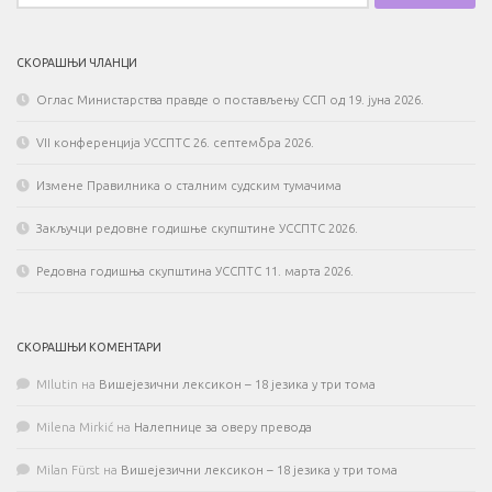
СКОРАШЊИ ЧЛАНЦИ
Оглас Министарства правде о постављењу ССП од 19. јуна 2026.
VII конференција УССПТС 26. септембра 2026.
Измене Правилника о сталним судским тумачима
Закључци редовне годишње скупштине УССПТС 2026.
Редовна годишња скупштина УССПТС 11. марта 2026.
СКОРАШЊИ КОМЕНТАРИ
MIlutin
на
Вишејезични лексикон – 18 језика у три тома
Milena Mirkić
на
Налепнице за оверу превода
Milan Fürst
на
Вишејезични лексикон – 18 језика у три тома