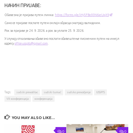
НАЧИН ПРИЈАВЕ:
Обавезна је пријава путем линка:
https://forms.gle/iHj5FBo93N6ieUqX9
Само се пријаве послате путем онлајн обрасца сматрају валидним.
Рок за пријаве је 24. 9. 2026. а рок за уплате 25. 9. 2026.
У случају отказивања обавезно послати обавештење писменим путем на имејл
адресу
officeusspts@gmail.com
.
Tags:
sudski prevodilac
sudski tumač
sudsko prevodjenje
USSPTS
VII конференција
конференција
YOU MAY ALSO LIKE...
0
0