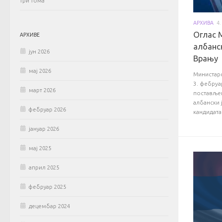
три тома
АРХИВА
4.
Оглас 
АРХИВЕ
албанск
јун 2026
Врању
мај 2026
Министарс
3. фебруа
март 2026
постављењ
албански 
фебруар 2026
кандидата 
јануар 2026
мај 2025
април 2025
фебруар 2025
децембар 2024