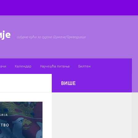
ије
сигурна кућа за судске тумаче/преводиоце
мачи
Календар
Најчешћа питања
Билтен
ВИШЕ