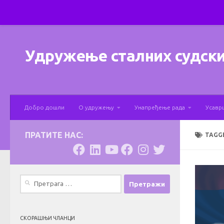
Skip to content
Удружење сталних судски
Добро дошли
О удружењу
Унапређење рада
Усавр
ПРАТИТЕ НАС:
TAGG
Претрага
за:
СКОРАШЊИ ЧЛАНЦИ