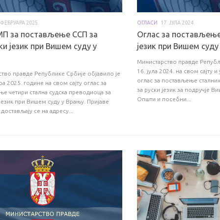
 ФЕБРУАРА 2025.
ОГЛАСИ
17. ЈУЛА 2024.
МП за постављење ССП за
Оглас за постављење
и језик при Вишем суду у
језик при Вишем суду
Министарство правде Републ
16. јула 2024. на свом сајту
тво правде Републике Србије објавило је
оглас за постављење стални
ра 2025. године на свом сајту оглас за
за руски језик за подручје В
е четири стална судска преводиоца за
Општи и посебни...
језик при Вишем суду у Врању. Пријаве
достављају се на адресу...