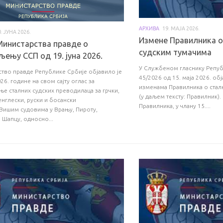
АРХИВА
19. МАЈА 2026.
0. ЈУНА 2026.
Измене Правилника о
Министарства правде о
судским тумачима
ењу ССП од 19. јуна 2026.
У Службеном гласнику Репуб
тво правде Републике Србије објавило је
45/2026 од 15. маја 2026. об
026. године на свом сајту оглас за
изменама Правилника о стал
е сталних судских преводилаца за грчки,
(у даљем тексту: Правилник). 
енглески, руски и босански
Правилника, у члану 15....
 Вишим судовима у Врању, Пироту,
 Шапцу, односно...