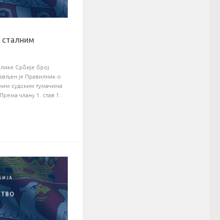
 сталним
лике Србије број
јављен је Правилник о
ним судским тумачима
Према члану 1. став 1.