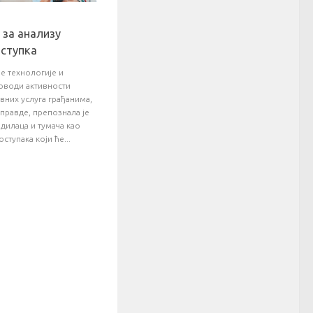
 за анализу
ступка
е технологије и
роводи активности
вних услуга грађанима,
правде, препознала је
одилаца и тумача као
ступака који ће...