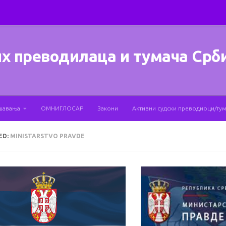
х преводилаца и тумача Срб
шавања
ОМНИГЛОСАР
Закони
Активни судски преводиоци/ту
ED:
MINISTARSTVO PRAVDE