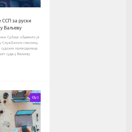
 ССП за руски
 у Ваљеву
ике Србије објавило је
 и у Службеном гласнику
х судских преводилаца
ишег суда у Ваљеву.
0