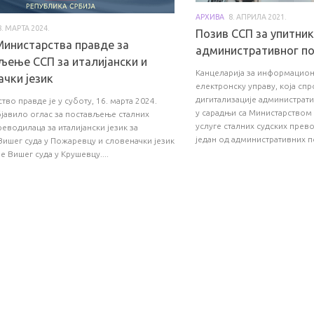
АРХИВА
8. АПРИЛА 2021.
8. МАРТА 2024.
Позив ССП за упитник
Министарства правде за
административног по
љење ССП за италијански и
Канцеларија за информацион
ачки језик
електронску управу, која сп
дигитализације администрати
тво правде је у суботу, 16. марта 2024.
у сарадњи са Министарством 
јавило оглас за постављење сталних
услуге сталних судских прев
реводилаца за италијански језик за
један од административних по
Вишег суда у Пожаревцу и словеначки језик
е Вишег суда у Крушевцу....