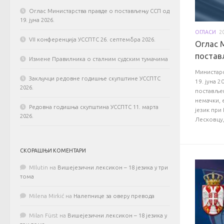
Оглас Министарства правде о постављењу ССП од
19. јуна 2026.
ОГЛАСИ
2
VII конференција УССПТС 26. септембра 2026.
Оглас 
постављ
Измене Правилника о сталним судским тумачима
Министарс
Закључци редовне годишње скупштине УССПТС
19. јуна 2
2026.
постављењ
немачки, 
Редовна годишња скупштина УССПТС 11. марта
језик при
2026.
Лесковцу,
СКОРАШЊИ КОМЕНТАРИ
MIlutin
на
Вишејезични лексикон – 18 језика у три
тома
Milena Mirkić
на
Налепнице за оверу превода
Milan Fürst
на
Вишејезични лексикон – 18 језика у