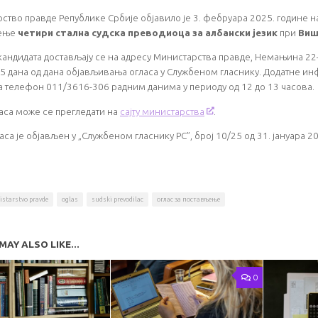
ство правде Републике Србије објавило је 3. фебруара 2025. године на
љење
четири стална судска преводиоца за албански језик
при
Виш
кандидата достављају се на адресу Министарства правде, Немањина 22
15 дана од дана објављивања огласа у Службеном гласнику. Додатне ин
а телефон 011/3616-306 радним данима у периоду од 12 до 13 часова.
ласа може се прегледати на
сајту министарства
.
аса је објављен у „Службеном гласнику РС”, број 10/25 од 31. јануара 2
istarstvo pravde
oglas
sudski prevodilac
оглас за постављење
MAY ALSO LIKE...
0