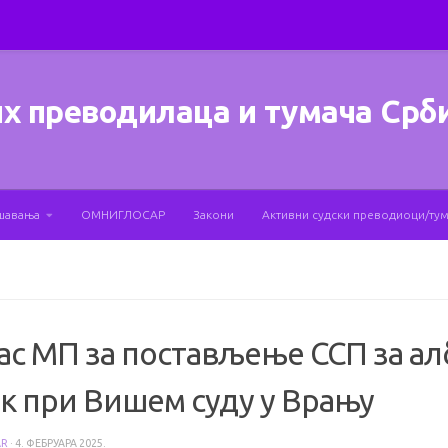
х преводилаца и тумача Срб
шавања
ОМНИГЛОСАР
Закони
Активни судски преводиоци/ту
ас МП за постављење ССП за ал
ик при Вишем суду у Врању
AR
·
4. ФЕБРУАРА 2025.