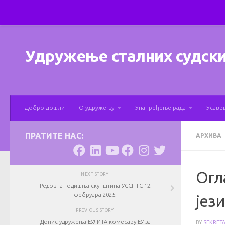
Skip to content
Удружење сталних судски
Добро дошли
О удружењу
Унапређење рада
Усавр
ПРАТИТЕ НАС:
АРХИВА
Огл
NEXT STORY
Редовна годишња скупштина УССПТС 12.
фебруара 2025.
јез
PREVIOUS STORY
Допис удружења ЕУЛИТА комесару ЕУ за
BY
SEKRET