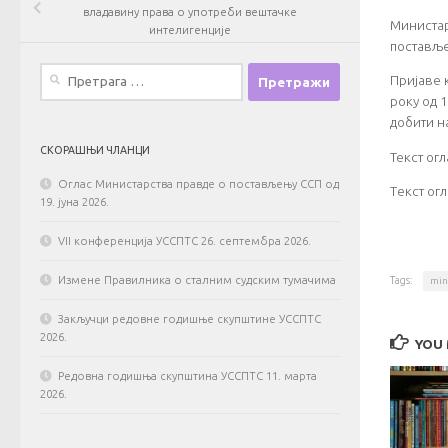
владавину права o употреби вештачке
Министар
интелигенције
постав
Претрага
Пријаве 
за:
року од 
добити н
СКОРАШЊИ ЧЛАНЦИ
Текст ог
Оглас Министарства правде о постављењу ССП од
Tекст огл
19. јуна 2026.
VII конференција УССПТС 26. септембра 2026.
Tags:
Измене Правилника о сталним судским тумачима
min
Закључци редовне годишње скупштине УССПТС
2026.
YOU 
Редовна годишња скупштина УССПТС 11. марта
2026.