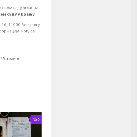
 свом сајту оглас за
ем суду у Врању
.
–26, 11000 Београд у
формације могу се
025. године
0