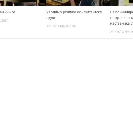
дан књиге
Уводимо језичке консултантске
Самоиниција
групе
опорезивањ
 2024.
наставника с
13. НОВЕМБРА 2018.
23. ОКТОБРА 2