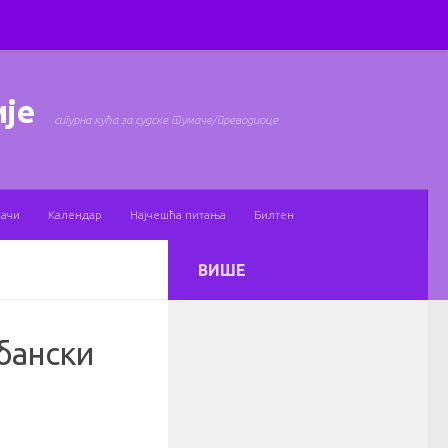
ије
сигурна кућа за судске тумаче/преводиоце
мачи
Календар
Најчешћа питања
Билтен
ВИШЕ
бански