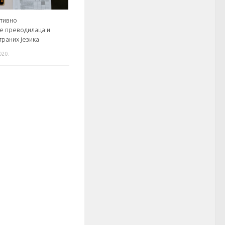
тивно
е преводилаца и
траних језика
020.