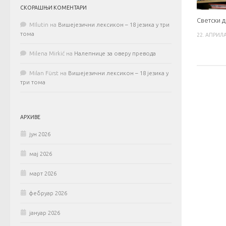
СКОРАШЊИ КОМЕНТАРИ
Светски 
MIlutin
на
Вишејезични лексикон – 18 језика у три
тома
22. АПРИЛА
Milena Mirkić
на
Налепнице за оверу превода
Milan Fürst
на
Вишејезични лексикон – 18 језика у
три тома
АРХИВЕ
јун 2026
мај 2026
март 2026
фебруар 2026
јануар 2026