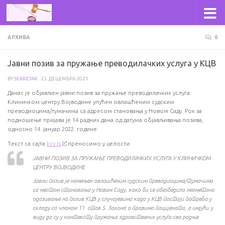
Skip to content
АРХИВА
0
Јавни позив за пружање преводилачких услуга у КЦВ
BY
SEKRETAR
·
23. ДЕЦЕМБРА 2021.
Данас је објављен јавни позив за пружање преводилачких услуга
Клиничком центру Војводине упућен овлашћеним судским
преводиоцима/тумачима са адресом становања у Новом Саду. Рок за
подношење пријава је 14 радних дана од датума објављивања позива,
односно 14. јануар 2022. године.
Текст са сајта
kcv.rs
преносимо у целости:
ЈАВНИ ПОЗИВ ЗА ПРУЖАЊЕ ПРЕВОДИЛАЧКИХ УСЛУГА У КЛИНИЧКОМ
ЦЕНТРУ ВОЈВОДИНЕ
Јaвни позив је намењен овлашћеним судским преводиоцима/тумачима
са местом становања у Новом Саду, како би се обезбедило неометано
одазивање на позив КЦВ у случајевима када у КЦВ постоји потреба у
складу са чланом 11. став 5. Закона о правима пацијената, а имјући у
виду да су у контексту пружања здравствених услуга све радње