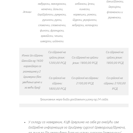
пакистански,
мађарски, македонски,
албански, грчки,
персијски,
немачки, пољски,
кинески,
Језици:
фламански и
португалски, румунски,
норвешки, ромски,
јерменски.
русински, руски,
турски, украјински,
словачки, словеначки,
хебрејски, холандски
фински, француски,
хрватски, чешки,
шведски, шпански.
Са страног на
Са страног на
Износ по страни
српски језик:
Са страног на српски
српски језик:
текста од 1600
1200,00 РСД
језик: 1800,00 РСД
1800,00 РСД
карактера са
размацима у 2
примерка (без
Са српског на
Са српског на страни:
Са српског на
увећања цене и
страни:
2100,00 РСД
страни: 2100,00
за већи број)
1800,00 РСД
РСД
Трошковник мора бити достављен у року од 24 сата.
У складу са наведеним, КЦВ преузима на себе да омогући све
потребне информације за припрему судског преводиоца/тумача,
да лице за то овлашћено буде на услузи судском преводиоцу/