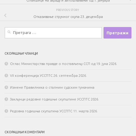
Олакшице на зараду и запошљавање од 1. јануара
PREVIOUS STORY
Отказивање стручног скупа 23. децембра
Претрага
за:
СКОРАШЊИ ЧЛАНЦИ
Оглас Министарства правде о постављењу ССП од 19. јуна 2026.
VII конференција УССПТС 26. септембра 2026.
Измене Правилника о сталним судским тумачима
Закључци редовне годишње скупштине УССПТС 2026.
Редовна годишња скупштина УССПТС 11. марта 2026.
СКОРАШЊИ КОМЕНТАРИ