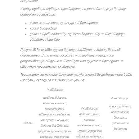
неодложне.
У циљу одабира најподеснијих пријава, на јавни позив је уз пријаву
потребно доставити:
решење о именовању за судског преводиоца
краћу биографију
доказ о пребивалишту, односно боравишту на територији
општине Нови Сад
Предност ће имати судски преводиоци/тумачи који су правног
образовања и/или имају искуства у превођењу медицинске
документације, стручне литературе или су усмено преводили на
стручним медицинским скуповима.
Трошковник за накнаду пружених услуга усменог превођења мора бити
израђен у складу са категоријама језика:
I категорије:
арапски, бугарски,
III категорије:
горански, енглески,
дански, јапански,
II категорије:
знаковни језик,
пакистански,
албански, грчки,
италијански, мађарски,
персијски,
кинески,
македонски, немачки,
Језици:
фламански и
норвешки, ромски,
пољски, португалски,
јерменски
турски, украјински,
румунски, русински, руски,
хебрејски, холандски
словачки, словеначки,