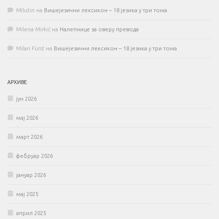
MIlutin
на
Вишејезични лексикон – 18 језика у три тома
Milena Mirkić
на
Налепнице за оверу превода
Milan Fürst
на
Вишејезични лексикон – 18 језика у три тома
АРХИВЕ
јун 2026
мај 2026
март 2026
фебруар 2026
јануар 2026
мај 2025
април 2025