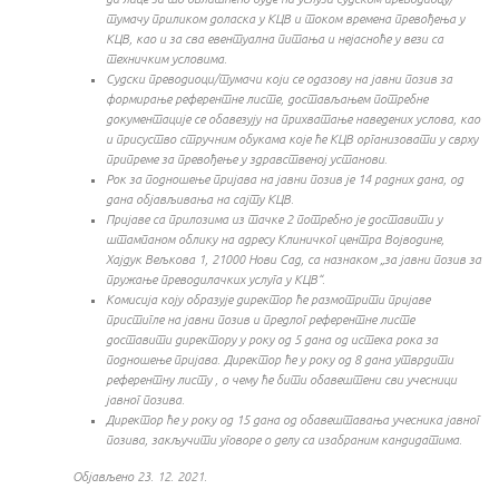
тумачу приликом доласка у КЦВ и током времена превођења у
КЦВ, као и за сва евентуална питања и нејасноће у вези са
техничким условима.
Судски преводиоци/тумачи који се одазову на јавни позив за
формирање референтне листе, достављањем потребне
документације се обавезују на прихватање наведених услова, као
и присуство стручним обукама које ће КЦВ организовати у сврху
припреме за превођење у здравственој установи.
Рок за подношење пријава на јавни позив је 14 радних дана, од
дана објављивања на сајту КЦВ.
Пријаве са прилозима из тачке 2 потребно је доставити у
штампаном облику на адресу Клиничког центра Војводине,
Хајдук Вељкова 1, 21000 Нови Сад, са назнаком „за јавни позив за
пружање преводилачких услуга у КЦВ“.
Комисија коју образује директор ће размотрити пријаве
пристигле на јавни позив и предлог референтне листе
доставити директору у року од 5 дана од истека рока за
подношење пријава. Директор ће у року од 8 дана утврдити
референтну листу , о чему ће бити обавештени сви учесници
јавног позива.
Директор ће у року од 15 дана од обавештавања учесника јавног
позива, закључити уговоре о делу са изабраним кандидатима.
Објављено 23. 12. 2021.