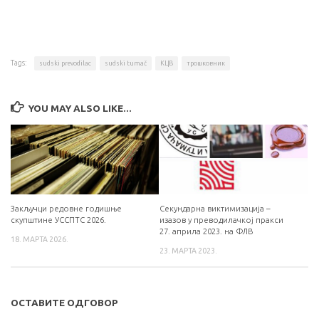
Tags:
sudski prevodilac
sudski tumač
КЦВ
трошковник
YOU MAY ALSO LIKE...
Закључци редовне годишње
Секундарна виктимизација –
скупштине УССПТС 2026.
изазов у преводилачкој пракси
27. априла 2023. на ФЛВ
18. МАРТА 2026.
23. МАРТА 2023.
ОСТАВИТЕ ОДГОВОР