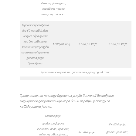
фински, француски,
хрватски, чешки,
шведски, шпански.
Један час превођења
(од 60 минута), при
чему се обрачунава
као пун сат сваки
1200,00 РСД
1500,00 РСД
1800,00 РСД
започети рачунајући
од заказаног времена
доласка ради
превођења
Трошковник мора бити достављен у року од 24 сата.
Трошковник за накнаду пружених услуга писменог превођења
медицинске документације мора бити израђен у складу са
категоријама језика:
I категорије:
арапски, бугарски,
III категорије:
гестовни говор, горански,
дански, јапански,
II категорије:
енглески, италијански,