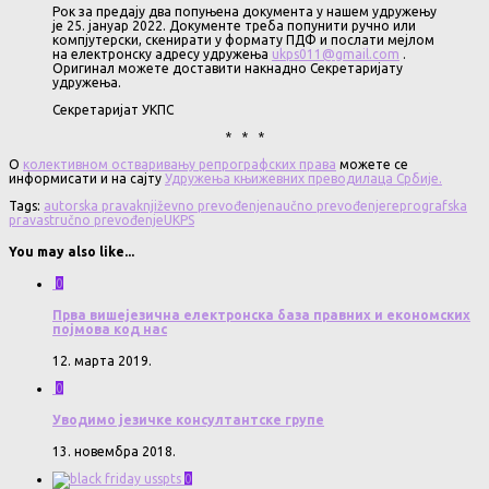
Рок за предају два попуњена документа у нашем удружењу
је 25. јануар 2022. Документе треба попунити ручно или
компјутерски, скенирати у формату ПДФ и послати мејлом
на електронску адресу удружења
ukps011@gmail.com
.
Оригинал можете доставити накнадно Секретаријату
удружења.
Секретаријат УКПС
* * *
О
колективном остваривању репрографских права
можете се
информисати и на сајту
Удружења књижевних преводилаца Србије.
Tags:
autorska prava
književno prevođenje
naučno prevođenje
reprografska
prava
stručno prevođenje
UKPS
You may also like...
0
Прва вишејезична електронска база правних и економских
појмова код нас
12. марта 2019.
0
Уводимо језичке консултантске групе
13. новембра 2018.
0