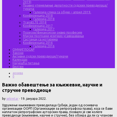
2019)
Правно утемељење делатности судских преводилаца/
тумача
Галерија слика са обуке – април 2019.
Конференција 2018
Галерија 2018
TransELTE 2018
Конференција 2017
Галерија 2017
Порески/финансијски оквир професије
Мајски програми језичких усавршавања
Састанци са нотарима
Конференција 2016
Галерија 2016
ОМНИГЛОСАР
Закони
Активни судски преводиоци/тумачи
Календар
Најчешћа питања
Билтен
архива
0
Важно обавештење за књижевне, научне и
стручне преводиоце
by
sekretar
·
19. јануара 2022.
Удружење књижевних преводилаца Србије, један од оснивача
организације ООРП (Организације за репрографска права), која се бави
наплатом репрографских ауторских права, позвало је све колеге
преводиоце (књижевне, научне и стручне), без обзира да ли су чланови