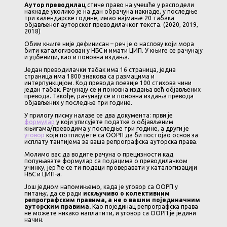
Аутор преводилац
стиче право на учешће у расподели
накнаде уколико је на дан обрачуна накнаде, у последње
три календарске године, имао најмање 20 табака
објављеног ауторског прeвoдилачког текста. (2020, 2019,
2018)
Обим књиге није дефинисан – реч је о наслову који мора
бити каталогизован у НБС и имати ЦИП. У књиге се рачунају
и уџбеници, као и поновна издања.
Један преводилачки табак има 16 страница, једна
страница има 1800 знакова са размацима и
интерпункцијом. Код превода поезије 100 стихова чини
један табак. Рачунају се и поновна издања већ објављених
превода. Такође, рачунају се и поновна издања превода
објављених у последње три године.
У прилогу писму налазе се два документа: први је
формулар
у који уписујете податке о објављеним
књигама/преводима у последње три године, а други је
уговор
који потписујете са ООРП да би постојао основ за
исплату тантијема за ваша репрографска ауторска права.
Молимо вас да водите рачуна о прецизности кад
попуњавате формулар са подацима о преводилачком
учинку, јер ће се ти подаци проверавати у каталогизацији
НБС и ЦИП-а.
Још једном напомињемо, када је уговор са ООРП у
питању, да се ради
искључиво о колективним
репрографским правима, а не о вашим појединачним
ауторским правима.
Као појединац репрографска права
не можете никако наплатити, и уговор са ООРП је једини
начин.