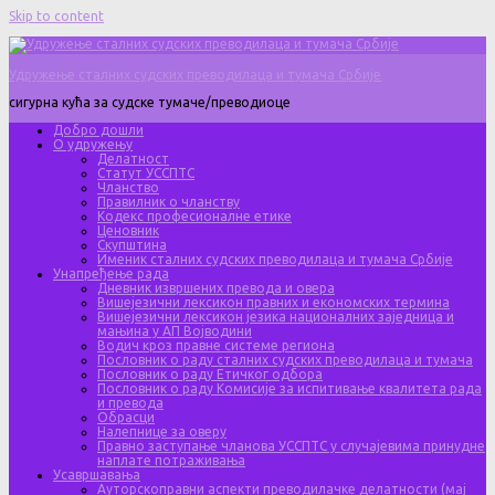
Skip to content
Удружење сталних судских преводилаца и тумача Србије
сигурна кућа за судске тумаче/преводиоце
Добро дошли
О удружењу
Делатност
Статут УССПТС
Чланство
Правилник о чланству
Кодекс професионалне етике
Ценовник
Скупштина
Именик сталних судских преводилаца и тумача Србије
Унапређење рада
Дневник извршених превода и овера
Вишејезични лексикон правних и економских термина
Вишејезични лексикон језика националних заједница и
мањина у АП Војводини
Водич кроз правне системе региона
Пословник о раду сталних судских преводилаца и тумача
Пословник о раду Етичког одбора
Пословник о раду Комисије за испитивање квалитета рада
и превода
Обрасци
Налепнице за оверу
Правно заступање чланова УССПТС у случајевима принудне
наплате потраживања
Усавршавања
Ауторскоправни аспекти преводилачке делатности (мај