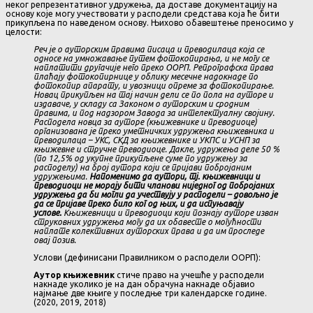
неког репрезентативног удружења, да доставе документацију на
основу које могу учествовати у расподели средстава која ће бити
прикупљена по наведеном основу. Њихово обавештење преносимо у
целости:
Реч је о ауторским правима писаца и преводилаца која се
односе на умножавање путем фотокопирања, и не могу се
наплатити другачије него преко ООРП. Репрографска права
плаћају фотокопирнице у облику месечне надокнаде по
фотокопир апарату, и увозници опреме за фотокопирање.
Новац прикупљен на тај начин дели се по пола на ауторе и
издаваче, у складу са Законом о ауторским и сродним
правима, и под надзором Завода за интелектуалну својину.
Расподела новца за ауторе (књижевнике и преводиоце)
организована је преко уметничких удружења књижевника и
преводилаца – УКС, СКД за књижевнике и УКПС и УСНП за
књижевне и стручне преводиоце. Дакле, удружења деле 50 %
(по 12,5% од укупне прикупљене суме по удружењу за
расподелу) на број аутора који се пријави побројаним
удружењима.
Напоменимо да аутори, тј. књижевници и
преводиоци не морају бити чланови ниједног од побројаних
удружења да би могли да учествују у расподели – довољно је
да се пријаве преко било ког од њих, и да испуњавају
услове.
Књижевници и преводиоци који познају ауторе изван
струковних удружења могу да их обавесте о могућности
наплате колективних ауторских права и да им проследе
овај позив.
Услови (дефинисани Правилником о расподели ООРП):
Аутор књижевник
стиче право на учешће у расподели
накнаде уколико је на дан обрачуна накнаде објавио
најмање две књиге у последње три календарске године.
(2020, 2019, 2018)