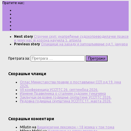
Пратите нас:
Next story
Стручни скуп: унапређење судскопреводилачке праксе
и чему нас је корона научила 5. априла
Previous story
Олакшице на зараду и запошљавање од 1. јануара
Претрага за:
Скорашњи чланци
Оглас Министарства правде о постављењу ССП од 19. јуна
2026.
VII конференција УССПТС 26. септембра 2026.
Измене Правилника о сталним судским тумачима
Закључци редовне годишње скупштине УССПТС 2026.
Редовна годишња скупштина УССПТС 11. марта 2026.
Скорашњи коментари
MIlutin
на
Вишејезични лексикон – 18 језика у три тома
Milena Mirkić
на
Налепнице за оверу превода