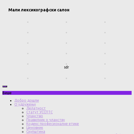
Мали лексикографски салон
sdr
Више
Добро дошли
О удружењу
Делатност
Статут УССПТС
Чланство
Правилник о чланству
Кодекс професионалне етике
Ценовник
Скупштина