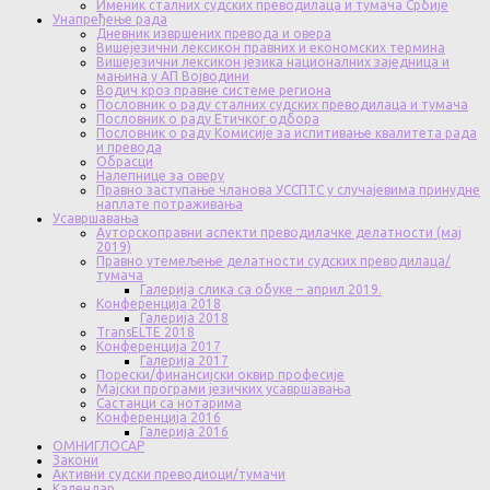
Именик сталних судских преводилаца и тумача Србије
Унапређење рада
Дневник извршених превода и овера
Вишејезични лексикон правних и економских термина
Вишејезични лексикон језика националних заједница и
мањина у АП Војводини
Водич кроз правне системе региона
Пословник о раду сталних судских преводилаца и тумача
Пословник о раду Етичког одбора
Пословник о раду Комисије за испитивање квалитета рада
и превода
Обрасци
Налепнице за оверу
Правно заступање чланова УССПТС у случајевима принудне
наплате потраживања
Усавршавања
Ауторскоправни аспекти преводилачке делатности (мај
2019)
Правно утемељење делатности судских преводилаца/
тумача
Галерија слика са обуке – април 2019.
Конференција 2018
Галерија 2018
TransELTE 2018
Конференција 2017
Галерија 2017
Порески/финансијски оквир професије
Мајски програми језичких усавршавања
Састанци са нотарима
Конференција 2016
Галерија 2016
ОМНИГЛОСАР
Закони
Активни судски преводиоци/тумачи
Календар