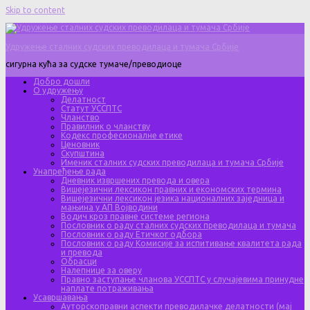
Skip to content
Удружење сталних судских преводилаца и тумача Србије
сигурна кућа за судске тумаче/преводиоце
Добро дошли
О удружењу
Делатност
Статут УССПТС
Чланство
Правилник о чланству
Кодекс професионалне етике
Ценовник
Скупштина
Именик сталних судских преводилаца и тумача Србије
Унапређење рада
Дневник извршених превода и овера
Вишејезични лексикон правних и економских термина
Вишејезични лексикон језика националних заједница и
мањина у АП Војводини
Водич кроз правне системе региона
Пословник о раду сталних судских преводилаца и тумача
Пословник о раду Етичког одбора
Пословник о раду Комисије за испитивање квалитета рада
и превода
Обрасци
Налепнице за оверу
Правно заступање чланова УССПТС у случајевима принудне
наплате потраживања
Усавршавања
Ауторскоправни аспекти преводилачке делатности (мај