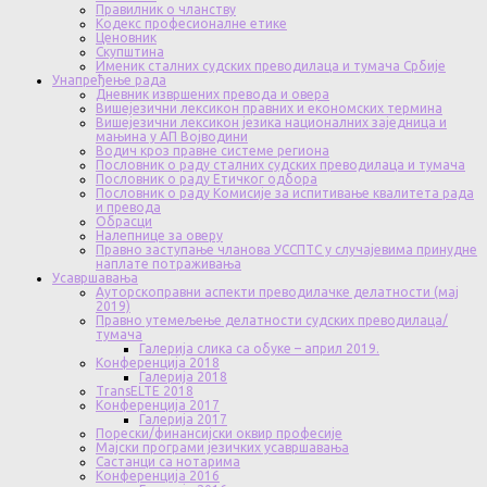
Правилник о чланству
Кодекс професионалне етике
Ценовник
Скупштина
Именик сталних судских преводилаца и тумача Србије
Унапређење рада
Дневник извршених превода и овера
Вишејезични лексикон правних и економских термина
Вишејезични лексикон језика националних заједница и
мањина у АП Војводини
Водич кроз правне системе региона
Пословник о раду сталних судских преводилаца и тумача
Пословник о раду Етичког одбора
Пословник о раду Комисије за испитивање квалитета рада
и превода
Обрасци
Налепнице за оверу
Правно заступање чланова УССПТС у случајевима принудне
наплате потраживања
Усавршавања
Ауторскоправни аспекти преводилачке делатности (мај
2019)
Правно утемељење делатности судских преводилаца/
тумача
Галерија слика са обуке – април 2019.
Конференција 2018
Галерија 2018
TransELTE 2018
Конференција 2017
Галерија 2017
Порески/финансијски оквир професије
Мајски програми језичких усавршавања
Састанци са нотарима
Конференција 2016