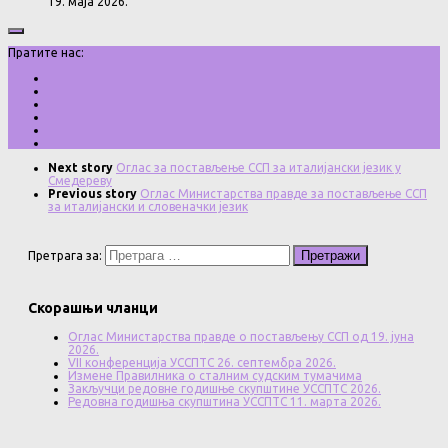
19. маја 2026.
Пратите нас:
Next story
Оглас за постављење ССП за италијански језик у
Смедереву
Previous story
Оглас Министарства правде за постављење ССП
за италијански и словеначки језик
Претрага за:
Скорашњи чланци
Оглас Министарства правде о постављењу ССП од 19. јуна
2026.
VII конференција УССПТС 26. септембра 2026.
Измене Правилника о сталним судским тумачима
Закључци редовне годишње скупштине УССПТС 2026.
Редовна годишња скупштина УССПТС 11. марта 2026.