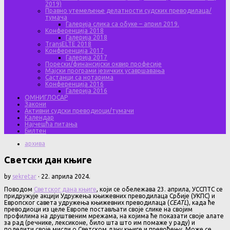
2019)
Правно утемељење делатности судских преводилаца/
тумача
Галерија слика са обуке – април 2019.
Конференција 2018
Галерија 2018
TransELTE 2018
Конференција 2017
Галерија 2017
Порески/финансијски оквир професије
Мајски програми језичких усавршавања
Састанци са нотарима
Конференција 2016
Галерија 2016
ОМНИГЛОСАР
Закони
Активни судски преводиоци/тумачи
Календар
Најчешћа питања
Билтен
архива
Светски дан књиге
by
sekretar
·
22. априла 2024.
Поводом
Светског дана књиге
, који се обележава 23. априла, УССПТС се
придружује акцији Удружења књижевних преводилаца Србије (УКПС) и
Европског савета удружења књижевних преводилаца (
CEATL
), када ће
преводиоци из целе Европе постављати своје слике на својим
профилима на друштвеним мрежама, на којима ће показати своје алате
за рад (речнике, лексиконе, било шта што им помаже у раду) и
поделити своје мисли о Светском дану књиге и превођењу. Може се