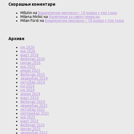
Скорашњи коментари
MIlutin
на
Вишејезични лексикон – 18 језика у три тома
Milena Mirkić
на
Налепнице за оверу превода
Milan Fürst
на
Вишејезични лексикон – 18 језика у три тома
Архиве
јун 2026
мај 2026
март 2026
фебруар 2026
јануар 2026
мај 2025
април 2025
фебруар 2025
децембар 2024
октобар 2024
јул 2024
јун 2024
април 2024
март 2024
фебруар 2024
децембар 2023
октобар 2023
септембар 2023
мај 2023
март 2023
фебруар 2023
јануар 2023
децембар 2022