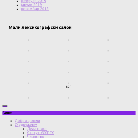
фебруар 2019
јануар 2019
новембар 2018
Мали лексикографски салон
sdr
Више
Добро дошли
О удружењу
Делатност
Статут УССПТС
Чланство