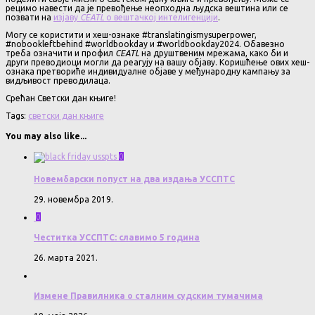
рецимо навести да је превођење неопходна људска вештина или се
позвати на
изјаву
CEATL
о вештачкој интелигенцији
.
Могу се користити и хеш-ознаке #translatingismysuperpower,
#nobookleftbehind #worldbookday и #worldbookday2024. Обавезно
треба означити и профил
CEATL
на друштвеним мрежама, како би и
други преводиоци могли да реагују на вашу објаву. Коришћење ових хеш-
ознака претвориће индивидуалне објаве у међународну кампању за
видљивост преводилаца.
Срећан Светски дан књиге!
Tags:
светски дан књиге
You may also like...
0
Новембарски попуст на два издања УССПТС
29. новембра 2019.
0
Честитка УССПТС: славимо 5 година
26. марта 2021.
Измене Правилника о сталним судским тумачима