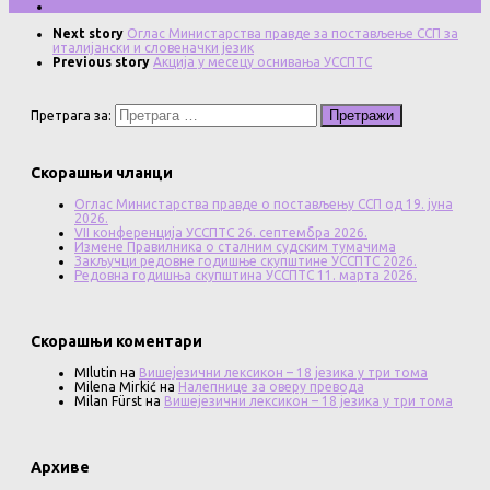
Next story
Оглас Министарства правде за постављење ССП за
италијански и словеначки језик
Previous story
Акција у месецу оснивања УССПТС
Претрага за:
Скорашњи чланци
Оглас Министарства правде о постављењу ССП од 19. јуна
2026.
VII конференција УССПТС 26. септембра 2026.
Измене Правилника о сталним судским тумачима
Закључци редовне годишње скупштине УССПТС 2026.
Редовна годишња скупштина УССПТС 11. марта 2026.
Скорашњи коментари
MIlutin
на
Вишејезични лексикон – 18 језика у три тома
Milena Mirkić
на
Налепнице за оверу превода
Milan Fürst
на
Вишејезични лексикон – 18 језика у три тома
Архиве