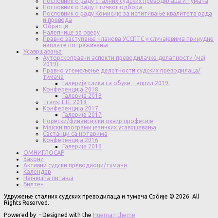
Пословник о раду сталних судских преводилаца и тумача
Пословник о раду Етичког одбора
Пословник о раду Комисије за испитивање квалитета рада
и превода
Обрасци
Налепнице за оверу
Правно заступање чланова УССПТС у случајевима принудне
наплате потраживања
Усавршавања
Ауторскоправни аспекти преводилачке делатности (мај
2019)
Правно утемељење делатности судских преводилаца/
тумача
Галерија слика са обуке – април 2019.
Конференција 2018
Галерија 2018
TransELTE 2018
Конференција 2017
Галерија 2017
Порески/финансијски оквир професије
Мајски програми језичких усавршавања
Састанци са нотарима
Конференција 2016
Галерија 2016
ОМНИГЛОСАР
Закони
Активни судски преводиоци/тумачи
Календар
Најчешћа питања
Билтен
Удружење сталних судских преводилаца и тумача Србије © 2026. All
Rights Reserved.
Powered by
- Designed with the
Hueman theme