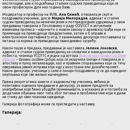
институције, али и подсећања сталних судских преводилаца који се
овом професијом дуги низ година баве.
Модератор и професор на ФЛВ,
Ана Симић
, отворила је скуп и
поздравила учеснике, док је
Марија Милорадов
, адвокат и стални
судски преводилац за немачки језик и потпредседник удружења у свом
предавању говорила о Пословнику о раду ССП/ССТ и актуелним
изменама прописа – нарочито о новом закону о архивској грађи који се
примењује на преводиоце предузетнике, затим о Е-управи и
електронском сертификату итд. У занимљивој дискусији постављена су
питања са којима се преводиоци свакодневно сусрећу.
Након паузе и предаха, предавање је наставила
Јелена Јоновска
,
адвокат и стални судски преводилац за словачки и македонски језик и
лобиста, чланица УССПТС и једна од аутора
Водича кроз правне системе
региона
– правни систем Србије,
која се укључила онлајн и говорила је о
апостилу и пуној легализацији, као и правним споразумима који се тичу
оверавања јавних исправа које иду у инострани или домаћи промет.
Након дискусије, учесници у сали и онлајн поздравили су се до наредног
окупљања које сви жељно ишчекујемо.
Према резултатима анкете о задовољству учесника, већина је
позитивно оценила предаваче и дискусију, уз важне предлоге за
унапређење које ћемо убудуће примењивати, а исказана је и потреба за
додатним обукама овог типа због питања и проблематике који и даље
не стижу до свих чланова заједнице.
Галерија фотографија може се прегледати у наставку.
Галерија: