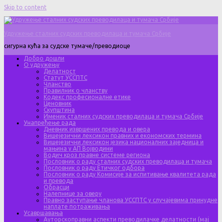
Skip to content
Удружење сталних судских преводилаца и тумача Србије
сигурна кућа за судске тумаче/преводиоце
Добро дошли
О удружењу
Делатност
Статут УССПТС
Чланство
Правилник о чланству
Кодекс професионалне етике
Ценовник
Скупштина
Именик сталних судских преводилаца и тумача Србије
Унапређење рада
Дневник извршених превода и овера
Вишејезични лексикон правних и економских термина
Вишејезични лексикон језика националних заједница и
мањина у АП Војводини
Водич кроз правне системе региона
Пословник о раду сталних судских преводилаца и тумача
Пословник о раду Етичког одбора
Пословник о раду Комисије за испитивање квалитета рада
и превода
Обрасци
Налепнице за оверу
Правно заступање чланова УССПТС у случајевима принудне
наплате потраживања
Усавршавања
Ауторскоправни аспекти преводилачке делатности (мај