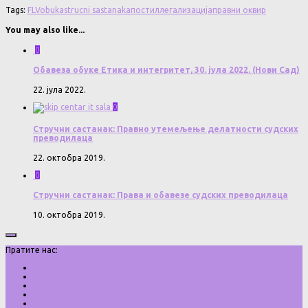
Tags:
FLV
obuka
strucni sastanak
апостил
легализација
правни оквир
You may also like...
0
Обавеза обуке Етика и интегритет, 30. јула 2022. (Нови Сад)
22. јула 2022.
0
Стручни састанак: Правно утемељење делатности судских
преводилаца
22. октобра 2019.
0
Стручни састанак: Права и обавезе судских преводилаца
10. октобра 2019.
Пратите нас: