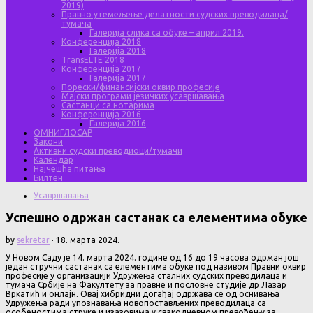
2019)
Правно утемељење делатности судских преводилаца/
тумача
Галерија слика са обуке – април 2019.
Конференција 2018
Галерија 2018
TransELTE 2018
Конференција 2017
Галерија 2017
Порески/финансијски оквир професије
Мајски програми језичких усавршавања
Састанци са нотарима
Конференција 2016
Галерија 2016
ОМНИГЛОСАР
Закони
Активни судски преводиоци/тумачи
Календар
Најчешћа питања
Билтен
Усавршавања
Успешно одржан састанак са елементима обуке
by
sekretar
·
18. марта 2024.
У Новом Саду је 14. марта 2024. године од 16 до 19 часова одржан још
један стручни састанак са елементима обуке под називом Правни оквир
професије у организацији Удружења сталних судских преводилаца и
тумача Србије на Факултету за правне и пословне студије др Лазар
Вркатић и онлајн. Овај хибридни догађај одржава се од оснивања
Удружења ради упознавања новопостављених преводилаца са
особеностима струке и изазовима у свакодневном превођењу за