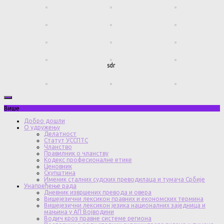
sdr
Више
Добро дошли
О удружењу
Делатност
Статут УССПТС
Чланство
Правилник о чланству
Кодекс професионалне етике
Ценовник
Скупштина
Именик сталних судских преводилаца и тумача Србије
Унапређење рада
Дневник извршених превода и овера
Вишејезични лексикон правних и економских термина
Вишејезични лексикон језика националних заједница и
мањина у АП Војводини
Водич кроз правне системе региона