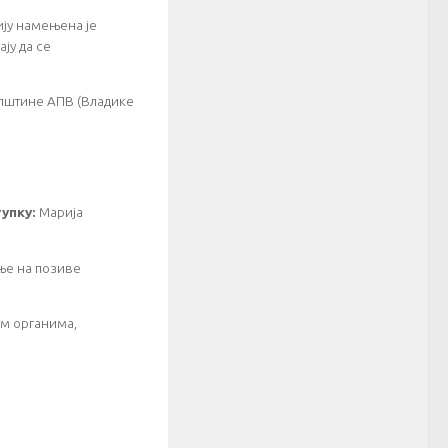
ију намењена је
ју да се
купштине АПВ (Владике
упку:
Марија
ње на позиве
им органима,