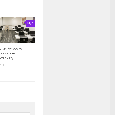
0
анак: Ауторско
ене закона и
интернету
019.