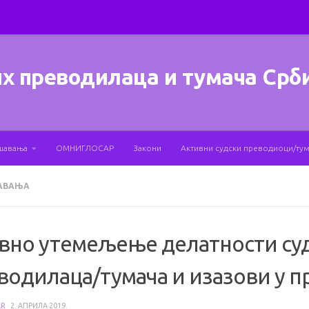
х преводилаца и тумача Срб
шавања
ОМНИГЛОСАР
Закони
Активни судски преводиоци/ту
АВАЊА
вно утемељење делатности су
водилаца/тумача и изазови у п
AR
·
2. АПРИЛА 2019.