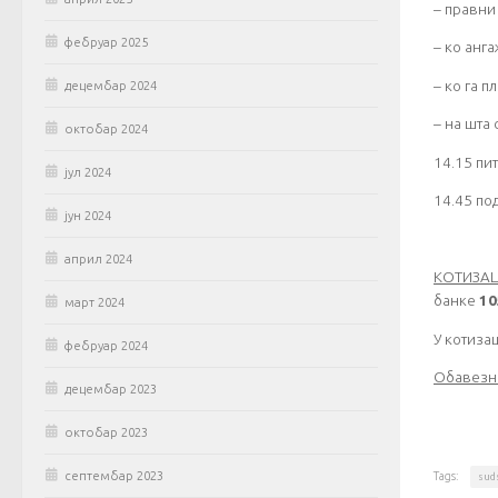
– правни
фебруар 2025
– ко анг
– ко га п
децембар 2024
– на шта
октобар 2024
14.15 пи
јул 2024
14.45 по
јун 2024
април 2024
КОТИЗА
банке
10
март 2024
У котиза
фебруар 2024
Обавезн
децембар 2023
октобар 2023
Tags:
септембар 2023
sud