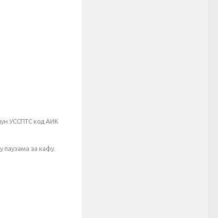
ачун УССПТС код АИК
у паузама за кафу.