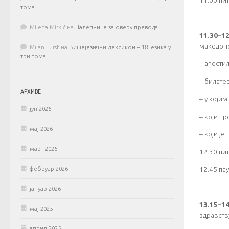
тома
Milena Mirkić
на
Налепнице за оверу превода
11.30–12
македонс
Milan Fürst
на
Вишејезични лексикон – 18 језика у
три тома
– aпостил
– билате
АРХИВЕ
– у који
јун 2026
– који п
мај 2026
– који је
март 2026
12.30 пи
12.45 па
фебруар 2026
јануар 2026
13.15–1
мај 2025
здравств
април 2025