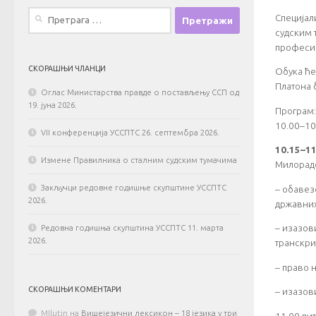
Претрага
Специјал
за:
судским 
професи
СКОРАШЊИ ЧЛАНЦИ
Обука ће
Платона б
Оглас Министарства правде о постављењу ССП од
19. јуна 2026.
Програм:
10.00–10
VII конференција УССПТС 26. септембра 2026.
10.15–1
Измене Правилника о сталним судским тумачима
Милорадо
– обавез
Закључци редовне годишње скупштине УССПТС
2026.
државних
– изазов
Редовна годишња скупштина УССПТС 11. марта
2026.
транскри
– право н
СКОРАШЊИ КОМЕНТАРИ
– изазов
MIlutin
на
Вишејезични лексикон – 18 језика у три
11.00 пи