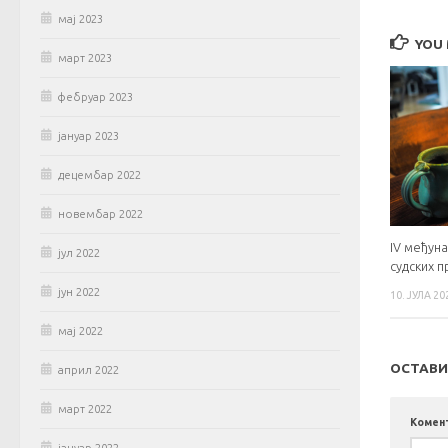
мај 2023
YOU 
март 2023
фебруар 2023
јануар 2023
децембар 2022
новембар 2022
IV међун
јул 2022
судских 
јун 2022
10. ЈУЛА 20
мај 2022
ОСТАВИ
април 2022
март 2022
Комен