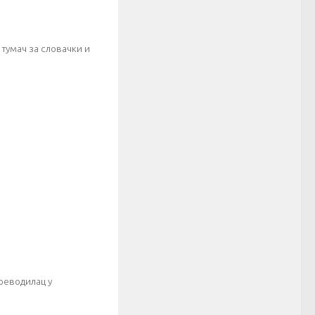
 тумач за словачки и
реводилац у