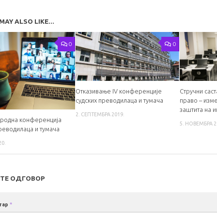
MAY ALSO LIKE...
0
0
Отказивање IV конференције
Стручни саст
судских преводилаца и тумача
право – изм
заштита на 
2. СЕПТЕМБРА 2019.
ародна конференција
5. НОВЕМБРА 2
преводилаца и тумача
20.
ТЕ ОДГОВОР
тар
*