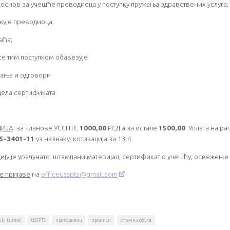
 основ за учешће преводиоца у поступку пружања здравствених услуга;
ажује преводиоца;
лаћа;
 се тим поступком обавезује
тања и одговори
дела сертификата
ЦИЈА
: за чланове УССПТС
1000,00
РСД а за остале
1500,00
. Уплата на р
5-3401-11
уз назнаку: котизација за 13.4.
цију је урачунато: штампани материјал, сертификат о учешћу, освежење 
е пријаве
на
officeusspts@gmail.com
ski tumač
USSPTS
преводилац
прописи
стручна обука