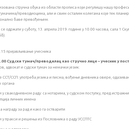
изована стручна обука из области прописа који регулишу нашу профес
тумачима/преводиоцима, али и свим осталим колегама које тек планира
онално баве превођењем.
 се одржати у суботу, 13. априла 2019. године у 10.00 часова, сала 1 С
б).
.15 пријављивање учесника
1.00 Судски тумач/преводилац као стручно лице – учесник у пост
в, адвокат и судски тумач за немачки језик:
е ССТ/ССП: употреба језика и писма, вођење дневника овере, одазива
 органа
и у свакодневном раду: са нотарима, у судском поступку, пред истражн
пција личних имена
а награду за рад и како га остварити
и у пракси и решења из Пословника о раду УССПТС
тања и одговори