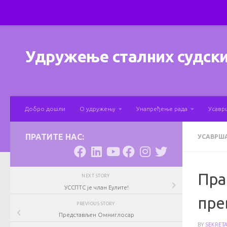
Skip to content
Удружење сталних судски
Добро дошли
О удружењу
Унапређење рада
Усавр
ПРАТИТЕ НАС:
УСАВРШ
Пра
NEXT STORY
УССПТС је члан Еулите!
пре
PREVIOUS STORY
Представљен Омниглосар
BY
SEKRET