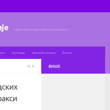
ије
сигурна кућа за судске тумаче/преводиоце
мачи
Календар
Најчешћа питања
Билтен
ВИШЕ
0
дских
ракси