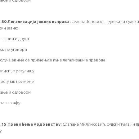
.30 Легализација јавних исправа:
Јелена Јоновска, адвокат и судски
ки језик:
 – први и други
рални уговори
м случајевима се примењује пуна легализација превода
рописи је регулишу
 поступак примене
тања и одговори
уза за кафу
4.15 Превођење у здравству:
Слађана Милинковић, судски тумач и п
у: