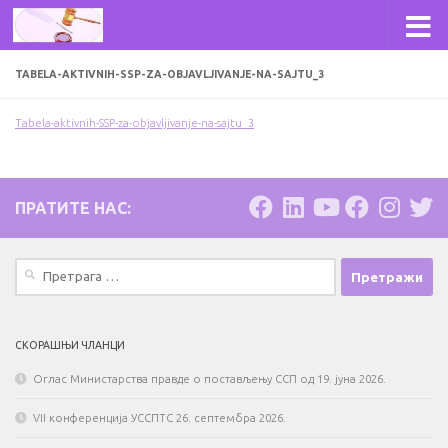
Skip to content
TABELA-AKTIVNIH-SSP-ZA-OBJAVLJIVANJE-NA-SAJTU_3
Tabela-aktivnih-SSP-za-objavljivanje-na-sajtu_3
ПРАТИТЕ НАС:
Претрага
за:
СКОРАШЊИ ЧЛАНЦИ
Оглас Министарства правде о постављењу ССП од 19. јуна 2026.
VII конференција УССПТС 26. септембра 2026.