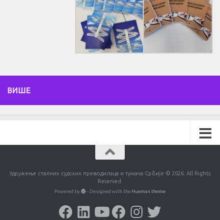
ВИШЕ
Удружење сталних судских преводилаца и тумача Србије © 2026. All Rights
Reserved.
Powered by
- Designed with the
Hueman theme