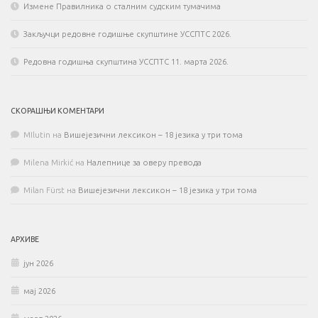
Измене Правилника о сталним судским тумачима
Закључци редовне годишње скупштине УССПТС 2026.
Редовна годишња скупштина УССПТС 11. марта 2026.
СКОРАШЊИ КОМЕНТАРИ
MIlutin
на
Вишејезични лексикон – 18 језика у три тома
Milena Mirkić
на
Налепнице за оверу превода
Milan Fürst
на
Вишејезични лексикон – 18 језика у три тома
АРХИВЕ
јун 2026
мај 2026