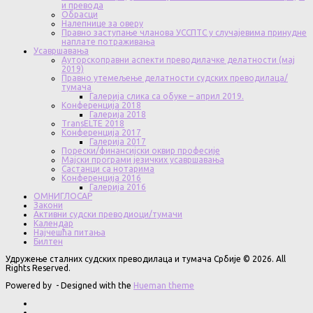
и превода
Обрасци
Налепнице за оверу
Правно заступање чланова УССПТС у случајевима принудне
наплате потраживања
Усавршавања
Ауторскоправни аспекти преводилачке делатности (мај
2019)
Правно утемељење делатности судских преводилаца/
тумача
Галерија слика са обуке – април 2019.
Конференција 2018
Галерија 2018
TransELTE 2018
Конференција 2017
Галерија 2017
Порески/финансијски оквир професије
Мајски програми језичких усавршавања
Састанци са нотарима
Конференција 2016
Галерија 2016
ОМНИГЛОСАР
Закони
Активни судски преводиоци/тумачи
Календар
Најчешћа питања
Билтен
Удружење сталних судских преводилаца и тумача Србије © 2026. All
Rights Reserved.
Powered by
- Designed with the
Hueman theme