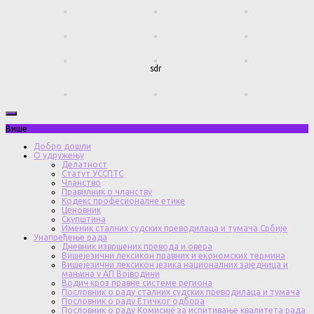
sdr
Више
Добро дошли
О удружењу
Делатност
Статут УССПТС
Чланство
Правилник о чланству
Кодекс професионалне етике
Ценовник
Скупштина
Именик сталних судских преводилаца и тумача Србије
Унапређење рада
Дневник извршених превода и овера
Вишејезични лексикон правних и економских термина
Вишејезични лексикон језика националних заједница и
мањина у АП Војводини
Водич кроз правне системе региона
Пословник о раду сталних судских преводилаца и тумача
Пословник о раду Етичког одбора
Пословник о раду Комисије за испитивање квалитета рада