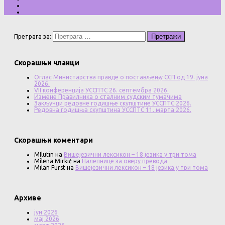
Претрага за:
Скорашњи чланци
Оглас Министарства правде о постављењу ССП од 19. јуна
2026.
VII конференција УССПТС 26. септембра 2026.
Измене Правилника о сталним судским тумачима
Закључци редовне годишње скупштине УССПТС 2026.
Редовна годишња скупштина УССПТС 11. марта 2026.
Скорашњи коментари
MIlutin
на
Вишејезични лексикон – 18 језика у три тома
Milena Mirkić
на
Налепнице за оверу превода
Milan Fürst
на
Вишејезични лексикон – 18 језика у три тома
Архиве
јун 2026
мај 2026