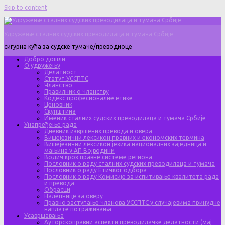
Skip to content
Удружење сталних судских преводилаца и тумача Србије
сигурна кућа за судске тумаче/преводиоце
Добро дошли
О удружењу
Делатност
Статут УССПТС
Чланство
Правилник о чланству
Кодекс професионалне етике
Ценовник
Скупштина
Именик сталних судских преводилаца и тумача Србије
Унапређење рада
Дневник извршених превода и овера
Вишејезични лексикон правних и економских термина
Вишејезични лексикон језика националних заједница и
мањина у АП Војводини
Водич кроз правне системе региона
Пословник о раду сталних судских преводилаца и тумача
Пословник о раду Етичког одбора
Пословник о раду Комисије за испитивање квалитета рада
и превода
Обрасци
Налепнице за оверу
Правно заступање чланова УССПТС у случајевима принудне
наплате потраживања
Усавршавања
Ауторскоправни аспекти преводилачке делатности (мај