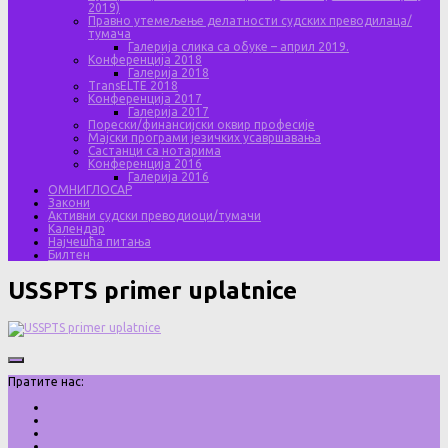
2019)
Правно утемељење делатности судских преводилаца/
тумача
Галерија слика са обуке – април 2019.
Конференција 2018
Галерија 2018
TransELTE 2018
Конференција 2017
Галерија 2017
Порески/финансијски оквир професије
Мајски програми језичких усавршавања
Састанци са нотарима
Конференција 2016
Галерија 2016
ОМНИГЛОСАР
Закони
Активни судски преводиоци/тумачи
Календар
Најчешћа питања
Билтен
USSPTS primer uplatnice
Пратите нас: