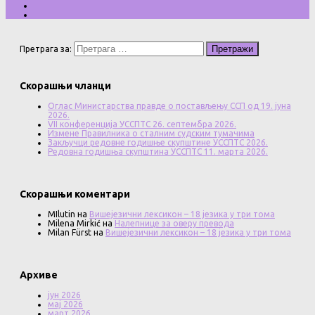
Претрага за:
Скорашњи чланци
Оглас Министарства правде о постављењу ССП од 19. јуна
2026.
VII конференција УССПТС 26. септембра 2026.
Измене Правилника о сталним судским тумачима
Закључци редовне годишње скупштине УССПТС 2026.
Редовна годишња скупштина УССПТС 11. марта 2026.
Скорашњи коментари
MIlutin
на
Вишејезични лексикон – 18 језика у три тома
Milena Mirkić
на
Налепнице за оверу превода
Milan Fürst
на
Вишејезични лексикон – 18 језика у три тома
Архиве
јун 2026
мај 2026
март 2026