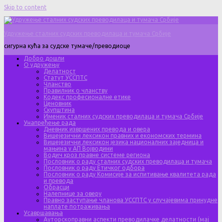
Skip to content
Удружење сталних судских преводилаца и тумача Србије
сигурна кућа за судске тумаче/преводиоце
Добро дошли
О удружењу
Делатност
Статут УССПТС
Чланство
Правилник о чланству
Кодекс професионалне етике
Ценовник
Скупштина
Именик сталних судских преводилаца и тумача Србије
Унапређење рада
Дневник извршених превода и овера
Вишејезични лексикон правних и економских термина
Вишејезични лексикон језика националних заједница и
мањина у АП Војводини
Водич кроз правне системе региона
Пословник о раду сталних судских преводилаца и тумача
Пословник о раду Етичког одбора
Пословник о раду Комисије за испитивање квалитета рада
и превода
Обрасци
Налепнице за оверу
Правно заступање чланова УССПТС у случајевима принудне
наплате потраживања
Усавршавања
Ауторскоправни аспекти преводилачке делатности (мај