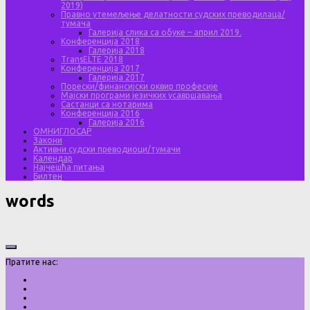
2019)
Правно утемељење делатности судских преводилаца/
тумача
Галерија слика са обуке – април 2019.
Конференција 2018
Галерија 2018
TransELTE 2018
Конференција 2017
Галерија 2017
Порески/финансијски оквир професије
Мајски програми језичких усавршавања
Састанци са нотарима
Конференција 2016
Галерија 2016
ОМНИГЛОСАР
Закони
Активни судски преводиоци/тумачи
Календар
Најчешћа питања
Билтен
words
Пратите нас: