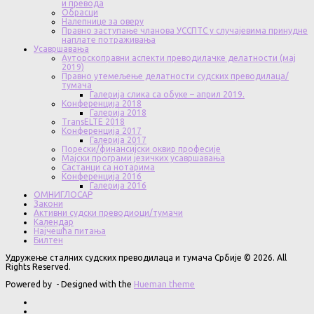
и превода
Обрасци
Налепнице за оверу
Правно заступање чланова УССПТС у случајевима принудне
наплате потраживања
Усавршавања
Ауторскоправни аспекти преводилачке делатности (мај
2019)
Правно утемељење делатности судских преводилаца/
тумача
Галерија слика са обуке – април 2019.
Конференција 2018
Галерија 2018
TransELTE 2018
Конференција 2017
Галерија 2017
Порески/финансијски оквир професије
Мајски програми језичких усавршавања
Састанци са нотарима
Конференција 2016
Галерија 2016
ОМНИГЛОСАР
Закони
Активни судски преводиоци/тумачи
Календар
Најчешћа питања
Билтен
Удружење сталних судских преводилаца и тумача Србије © 2026. All
Rights Reserved.
Powered by
- Designed with the
Hueman theme