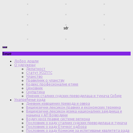
sdr
Више
Добро дошли
О удружењу
Делатност
Статут УССПТС
Чланство
Правилник о чланству
Кодекс професионалне етике
Ценовник
Скупштина
Именик сталних судских преводилаца и тумача Србије
Унапређење рада
Дневник извршених превода и овера
Вишејезични лексикон правних и економских термина
Вишејезични лексикон језика националних заједница и
мањина у АП Војводини
Водич кроз правне системе региона
Пословник о раду сталних судских преводилаца и тумача
Пословник о раду Етичког одбора
Пословник о раду Комисије за испитивање квалитета рада