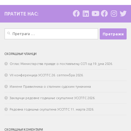
ПРАТИТЕ НАС:
Претрага
за:
СКОРАШЊИ ЧЛАНЦИ
Оглас Министарства правде о постављењу ССП од 19. јуна 2026.
VII конференција УССПТС 26. септембра 2026.
Измене Правилника о сталним судским тумачима
Закључци редовне годишње скупштине УССПТС 2026.
Редовна годишња скупштина УССПТС 11. марта 2026.
СКОРАШЊИ КОМЕНТАРИ