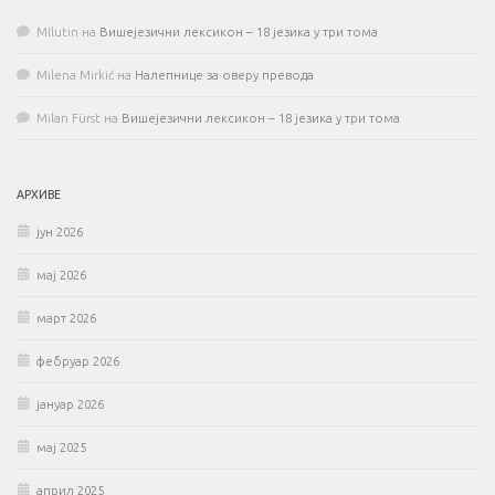
MIlutin
на
Вишејезични лексикон – 18 језика у три тома
Milena Mirkić
на
Налепнице за оверу превода
Milan Fürst
на
Вишејезични лексикон – 18 језика у три тома
АРХИВЕ
јун 2026
мај 2026
март 2026
фебруар 2026
јануар 2026
мај 2025
април 2025