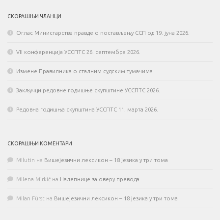
СКОРАШЊИ ЧЛАНЦИ
Оглас Министарства правде о постављењу ССП од 19. јуна 2026.
VII конференција УССПТС 26. септембра 2026.
Измене Правилника о сталним судским тумачима
Закључци редовне годишње скупштине УССПТС 2026.
Редовна годишња скупштина УССПТС 11. марта 2026.
СКОРАШЊИ КОМЕНТАРИ
MIlutin
на
Вишејезични лексикон – 18 језика у три тома
Milena Mirkić
на
Налепнице за оверу превода
Milan Fürst
на
Вишејезични лексикон – 18 језика у три тома