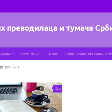
х преводилаца и тумача Срб
шавања
ОМНИГЛОСАР
Закони
Активни судски преводиоци/ту
ED:
KOVID-19
0