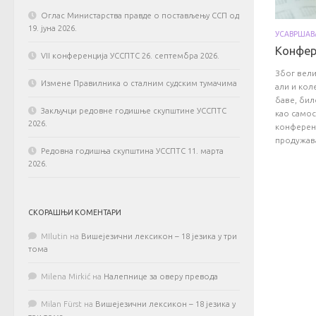
Оглас Министарства правде о постављењу ССП од
19. јуна 2026.
УСАВРША
Конфер
VII конференција УССПТС 26. септембра 2026.
Због вели
Измене Правилника о сталним судским тумачима
али и кол
баве, бил
Закључци редовне годишње скупштине УССПТС
као самос
2026.
конференц
продужава
Редовна годишња скупштина УССПТС 11. марта
2026.
СКОРАШЊИ КОМЕНТАРИ
MIlutin
на
Вишејезични лексикон – 18 језика у три
тома
Milena Mirkić
на
Налепнице за оверу превода
Milan Fürst
на
Вишејезични лексикон – 18 језика у