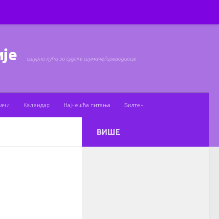
ије
сигурна кућа за судске тумаче/преводиоце
мачи
Календар
Најчешћа питања
Билтен
ВИШЕ