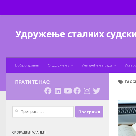
Skip to content
Удружење сталних судски
Добро дошли
О удружењу
Унапређење рада
Усавр
ПРАТИТЕ НАС:
TAGG
Претрага
за:
СКОРАШЊИ ЧЛАНЦИ