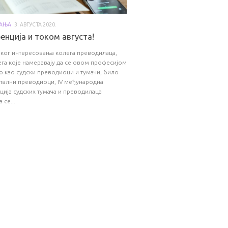
ВАЊА
3. АВГУСТА 2020.
енција и током августа!
ког интересовања колега преводилаца,
ега које намеравају да се овом професијом
о као судски преводиоци и тумачи, било
тални преводиоци, IV међународна
ија судских тумача и преводилаца
 се...