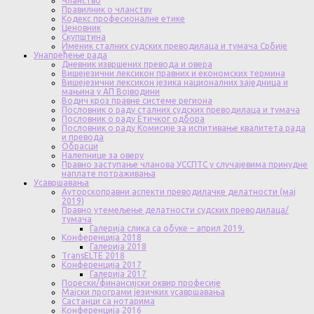
Чланство
Правилник о чланству
Кодекс професионалне етике
Ценовник
Скупштина
Именик сталних судских преводилаца и тумача Србије
Унапређење рада
Дневник извршених превода и овера
Вишејезични лексикон правних и економских термина
Вишејезични лексикон језика националних заједница и
мањина у АП Војводини
Водич кроз правне системе региона
Пословник о раду сталних судских преводилаца и тумача
Пословник о раду Етичког одбора
Пословник о раду Комисије за испитивање квалитета рада
и превода
Обрасци
Налепнице за оверу
Правно заступање чланова УССПТС у случајевима принудне
наплате потраживања
Усавршавања
Ауторскоправни аспекти преводилачке делатности (мај
2019)
Правно утемељење делатности судских преводилаца/
тумача
Галерија слика са обуке – април 2019.
Конференција 2018
Галерија 2018
TransELTE 2018
Конференција 2017
Галерија 2017
Порески/финансијски оквир професије
Мајски програми језичких усавршавања
Састанци са нотарима
Конференција 2016