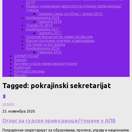
2019)
Правно утемељење делатности судских преводилаца/
тумача
Галерија слика са обуке – април 2019.
Конференција 2018
Галерија 2018
TransELTE 2018
Конференција 2017
Галерија 2017
Порески/финансијски оквир професије
Мајски програми језичких усавршавања
Састанци са нотарима
Конференција 2016
Галерија 2016
ОМНИГЛОСАР
Закони
Активни судски преводиоци/тумачи
Календар
Најчешћа питања
Билтен
Tagged:
pokrajinski sekretarijat
0
огласи
25. новембра 2020.
Оглас за судске преводиоце/тумаче у АПВ
Покрајински секретаријат за образовање, прописе, управу и националне