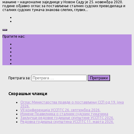
мањине – националне заједнице у Новом Саду је 25. новембра 2020.
године објавио оглас за постављење сталних судских преводилаца и
сталних судских тумача знакова слепих, глувих...
Пратите нас:
Претрага за:
Скорашњи чланци
Оглас Министарства правде о постављењу ССП од 19. јуна
2026.
VII конференција УССПТС 26. септембра 2026.
Измене Правилника о сталним судским тумачима
Закључци редовне годишње скупштине УССПТС 2026.
Редовна годишња скупштина УССПТС 11. марта 2026.