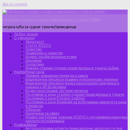
Skip to content
Удружење сталних судских преводилаца и тумача Србије
сигурна кућа за судске тумаче/преводиоце
Добро дошли
О удружењу
Делатност
Статут УССПТС
Чланство
Правилник о чланству
Кодекс професионалне етике
Ценовник
Скупштина
Именик сталних судских преводилаца и тумача Србије
Унапређење рада
Дневник извршених превода и овера
Вишејезични лексикон правних и економских термина
Вишејезични лексикон језика националних заједница и
мањина у АП Војводини
Водич кроз правне системе региона
Пословник о раду сталних судских преводилаца и тумача
Пословник о раду Етичког одбора
Пословник о раду Комисије за испитивање квалитета рада
и превода
Обрасци
Налепнице за оверу
Правно заступање чланова УССПТС у случајевима принудне
наплате потраживања
Усавршавања
Ауторскоправни аспекти преводилачке делатности (мај