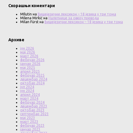
Скорашњи коментари
MIlutin
на
Вишејезични лексикон – 18 језика у три тома
Milena Mirkić
на
Налепнице за оверу превода
Milan Fürst
на
Вишејезични лексикон – 18 језика у три тома
Архиве
јун 2026
мај 2026
март 2026
фебруар 2026
јануар 2026
мај 2025
април 2025
фебруар 2025
децембар 2024
октобар 2024
јул 2024
јун 2024
април 2024
март 2024
фебруар 2024
децембар 2023
октобар 2023
септембар 2023
мај 2023
март 2023
фебруар 2023
јануар 2023