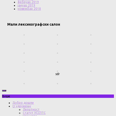
фебруар 2019
јануар 2019
новембар 2018
Мали лексикографски салон
sdr
Више
Добро дошли
О удружењу
Делатност
Статут УССПТС