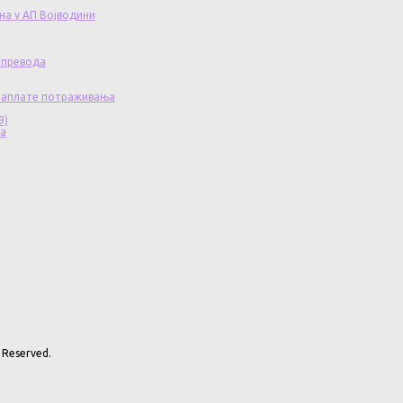
на у АП Војводини
 превода
 наплате потраживања
9)
ча
 Reserved.