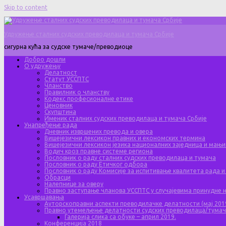
Skip to content
Удружење сталних судских преводилаца и тумача Србије
сигурна кућа за судске тумаче/преводиоце
Добро дошли
О удружењу
Делатност
Статут УССПТС
Чланство
Правилник о чланству
Кодекс професионалне етике
Ценовник
Скупштина
Именик сталних судских преводилаца и тумача Србије
Унапређење рада
Дневник извршених превода и овера
Вишејезични лексикон правних и економских термина
Вишејезични лексикон језика националних заједница и мањи
Водич кроз правне системе региона
Пословник о раду сталних судских преводилаца и тумача
Пословник о раду Етичког одбора
Пословник о раду Комисије за испитивање квалитета рада и
Обрасци
Налепнице за оверу
Правно заступање чланова УССПТС у случајевима принудне
Усавршавања
Ауторскоправни аспекти преводилачке делатности (мај 201
Правно утемељење делатности судских преводилаца/тума
Галерија слика са обуке – април 2019.
Конференција 2018