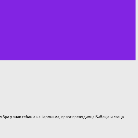
мбра у знак сећања на Јеронима, првог преводиоца Библије и свеца