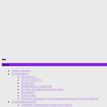
Више
Добро дошли
О удружењу
Делатност
Статут УССПТС
Чланство
Правилник о чланству
Кодекс професионалне етике
Ценовник
Скупштина
Именик сталних судских преводилаца и тумача Србије
Унапређење рада
Дневник извршених превода и овера