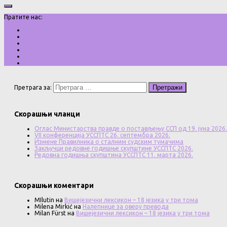
Пратите нас:
Претрага за:
Скорашњи чланци
Оглас Министарства правде о постављењу ССП од 19. јуна 2026.
VII конференција УССПТС 26. септембра 2026.
Измене Правилника о сталним судским тумачима
Закључци редовне годишње скупштине УССПТС 2026.
Редовна годишња скупштина УССПТС 11. марта 2026.
Скорашњи коментари
MIlutin
на
Вишејезични лексикон – 18 језика у три тома
Milena Mirkić
на
Налепнице за оверу превода
Milan Fürst
на
Вишејезични лексикон – 18 језика у три тома