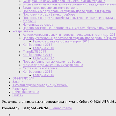
Вишејезични лексикон правних и економских термина
Вишејезични лексикон језика националних заједница и мањи
Водич кроз правне системе региона
Пословник о раду сталних судских преводилаца и тумача
Пословник о раду Етичког одбора
Пословник о раду Комисије за испитивање квалитета рада и
Обрасци
Налепнице за оверу
Правно заступање чланова УССПТС у случајевима принудне
Усавршавања
Ауторскоправни аспекти преводилачке делатности (мај 201
Правно утемељење делатности судских преводилаца/тума
Галерија слика са обуке – април 2019.
Конференција 2018
Галерија 2018
TransELTE 2018
Конференција 2017
Галерија 2017
Порески/финансијски оквир професије
Мајски програми језичких усавршавања
Састанци са нотарима
Конференција 2016
Галерија 2016
ОМНИГЛОСАР
Закони
Активни судски преводиоци/тумачи
Календар
Најчешћа питања
Билтен
Удружење сталних судских преводилаца и тумача Србије © 2026. All Rights
Powered by
- Designed with the
Hueman theme