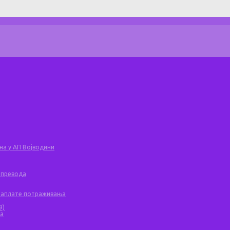
на у АП Војводини
 превода
 наплате потраживања
9)
ча