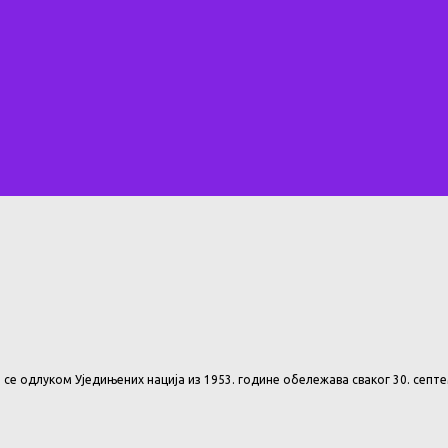
е одлуком Уједињених нација из 1953. године обележава сваког 30. септе