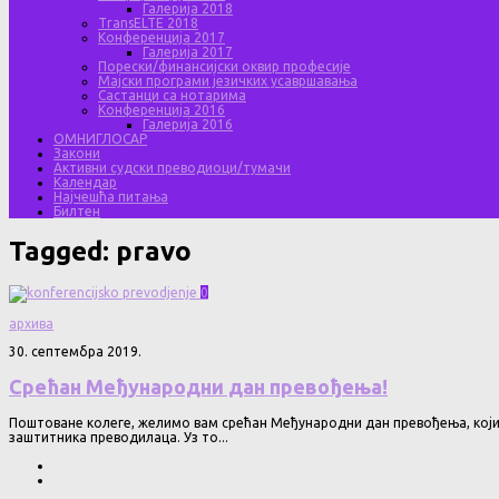
Галерија 2018
TransELTE 2018
Конференција 2017
Галерија 2017
Порески/финансијски оквир професије
Мајски програми језичких усавршавања
Састанци са нотарима
Конференција 2016
Галерија 2016
ОМНИГЛОСАР
Закони
Активни судски преводиоци/тумачи
Календар
Најчешћа питања
Билтен
Tagged:
pravo
0
архива
30. септембра 2019.
Срећан Међународни дан превођења!
Поштоване колеге, желимо вам срећан Међународни дан превођења, који с
заштитника преводилаца. Уз то...