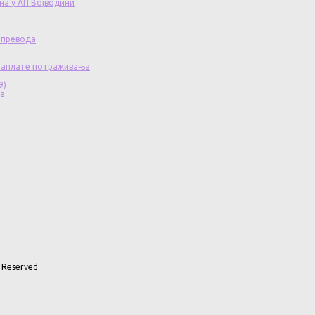
на у АП Војводини
 превода
 наплате потраживања
9)
ча
 Reserved.