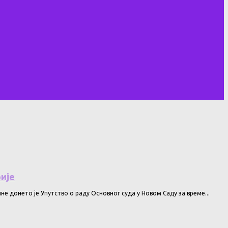
ије
не донето је Упутство о раду Основног суда у Новом Саду за време...