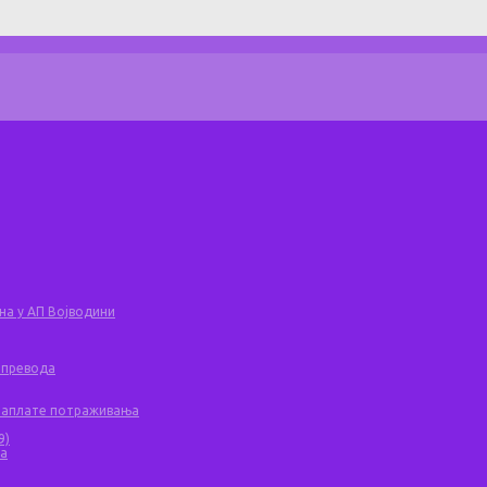
на у АП Војводини
 превода
 наплате потраживања
9)
ча