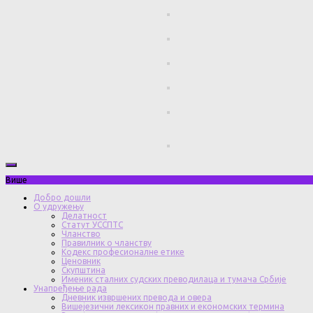
Више
Добро дошли
О удружењу
Делатност
Статут УССПТС
Чланство
Правилник о чланству
Кодекс професионалне етике
Ценовник
Скупштина
Именик сталних судских преводилаца и тумача Србије
Унапређење рада
Дневник извршених превода и овера
Вишејезични лексикон правних и економских термина