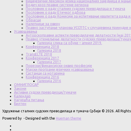
Вишејезични лексикон језика националних заједница и мањи
Водич кроз правне системе региона
Пословник о раду сталних судских преводилаца и тумача
Пословник о раду Етичког одбора
Пословник о раду Комисије за испитивање квалитета рада и
Обрасци
Налепнице за оверу
Правно заступање чланова УССПТС у случајевима принудне
Усавршавања
Ауторскоправни аспекти преводилачке делатности (мај 201
Правно утемељење делатности судских преводилаца/тума
Галерија слика са обуке – април 2019.
Конференција 2018
Галерија 2018
TransELTE 2018
Конференција 2017
Галерија 2017
Порески/финансијски оквир професије
Мајски програми језичких усавршавања
Састанци са нотарима
Конференција 2016
Галерија 2016
ОМНИГЛОСАР
Закони
Активни судски преводиоци/тумачи
Календар
Најчешћа питања
Билтен
Удружење сталних судских преводилаца и тумача Србије © 2026. All Rights
Powered by
- Designed with the
Hueman theme