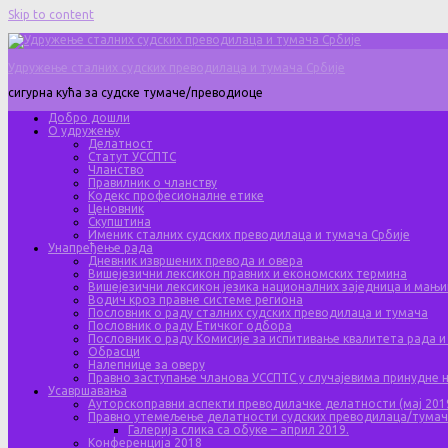
Skip to content
Удружење сталних судских преводилаца и тумача Србије
сигурна кућа за судске тумаче/преводиоце
Добро дошли
О удружењу
Делатност
Статут УССПТС
Чланство
Правилник о чланству
Кодекс професионалне етике
Ценовник
Скупштина
Именик сталних судских преводилаца и тумача Србије
Унапређење рада
Дневник извршених превода и овера
Вишејезични лексикон правних и економских термина
Вишејезични лексикон језика националних заједница и мањи
Водич кроз правне системе региона
Пословник о раду сталних судских преводилаца и тумача
Пословник о раду Етичког одбора
Пословник о раду Комисије за испитивање квалитета рада и
Обрасци
Налепнице за оверу
Правно заступање чланова УССПТС у случајевима принудне
Усавршавања
Ауторскоправни аспекти преводилачке делатности (мај 201
Правно утемељење делатности судских преводилаца/тума
Галерија слика са обуке – април 2019.
Конференција 2018