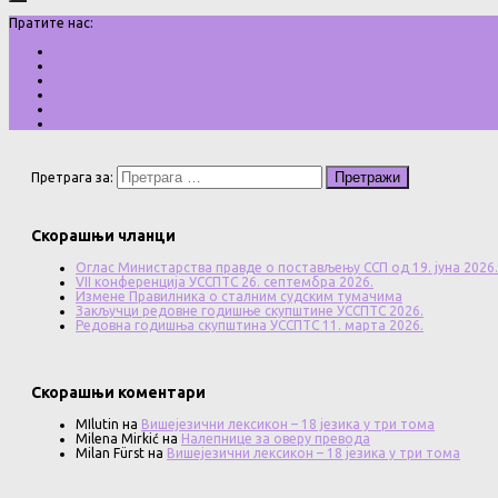
Пратите нас:
Претрага за:
Скорашњи чланци
Оглас Министарства правде о постављењу ССП од 19. јуна 2026.
VII конференција УССПТС 26. септембра 2026.
Измене Правилника о сталним судским тумачима
Закључци редовне годишње скупштине УССПТС 2026.
Редовна годишња скупштина УССПТС 11. марта 2026.
Скорашњи коментари
MIlutin
на
Вишејезични лексикон – 18 језика у три тома
Milena Mirkić
на
Налепнице за оверу превода
Milan Fürst
на
Вишејезични лексикон – 18 језика у три тома