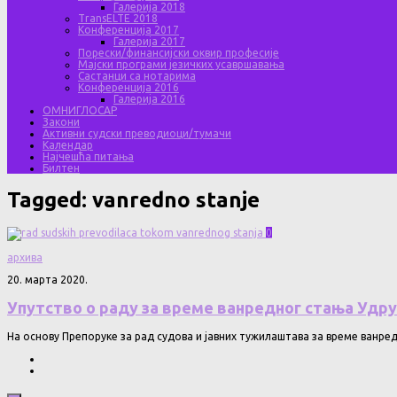
Галерија 2018
TransELTE 2018
Конференција 2017
Галерија 2017
Порески/финансијски оквир професије
Мајски програми језичких усавршавања
Састанци са нотарима
Конференција 2016
Галерија 2016
ОМНИГЛОСАР
Закони
Активни судски преводиоци/тумачи
Календар
Најчешћа питања
Билтен
Tagged:
vanredno stanje
0
архива
20. марта 2020.
Упутство о раду за време ванредног стања Удр
На основу Препоруке за рад судова и јавних тужилаштава за време ванредн