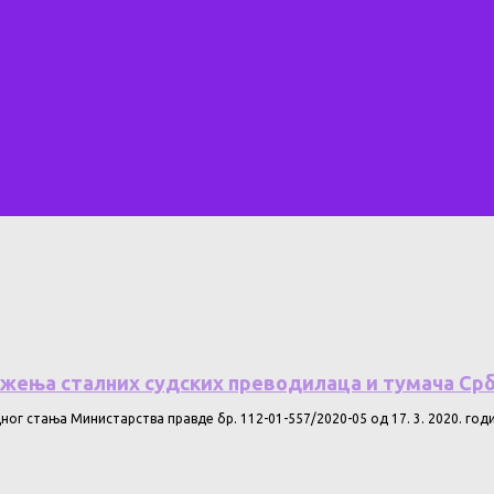
ужења сталних судских преводилаца и тумача Срб
ог стања Министарства правде бр. 112-01-557/2020-05 од 17. 3. 2020. годи