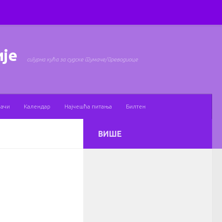
ије
сигурна кућа за судске тумаче/преводиоце
мачи
Календар
Најчешћа питања
Билтен
ВИШЕ