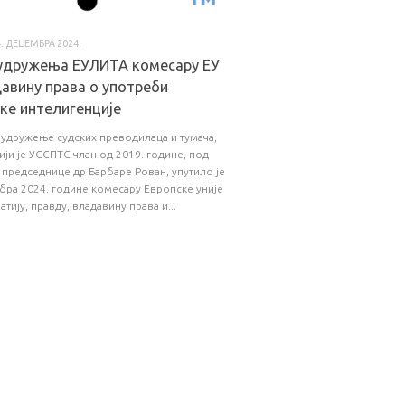
4. ДЕЦЕМБРА 2024.
удружења ЕУЛИТА комесару ЕУ
давину права o употреби
ке интелигенције
удружење судских преводилаца и тумача,
ији је УССПТС члан од 2019. године, под
председнице др Барбаре Рован, упутило је
бра 2024. године комесару Европске уније
тију, правду, владавину права и...