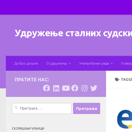
Skip to content
Удружење сталних судски
Добро дошли
О удружењу
Унапређење рада
Усавр
ПРАТИТЕ НАС:
TAGG
Претрага
за:
СКОРАШЊИ ЧЛАНЦИ