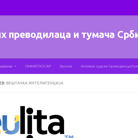
х преводилаца и тумача Срб
шавања
ОМНИГЛОСАР
Закони
Активни судски преводиоци/ту
ED:
ВЕШТАЧКА ИНТЕЛИГЕНЦИЈА