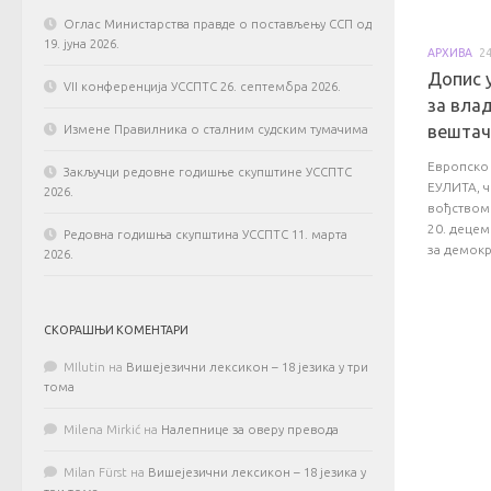
Оглас Министарства правде о постављењу ССП од
19. јуна 2026.
АРХИВА
2
Допис 
VII конференција УССПТС 26. септембра 2026.
за вла
вештач
Измене Правилника о сталним судским тумачима
Европско 
Закључци редовне годишње скупштине УССПТС
ЕУЛИТА, ч
2026.
вођством 
20. децем
Редовна годишња скупштина УССПТС 11. марта
за демокра
2026.
СКОРАШЊИ КОМЕНТАРИ
MIlutin
на
Вишејезични лексикон – 18 језика у три
тома
Milena Mirkić
на
Налепнице за оверу превода
Milan Fürst
на
Вишејезични лексикон – 18 језика у