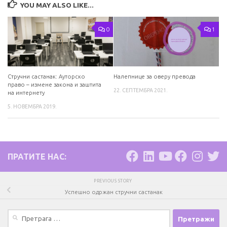
YOU MAY ALSO LIKE...
0
1
Стручни састанак: Ауторско
Налепнице за оверу превода
право – измене закона и заштита
22. СЕПТЕМБРА 2021.
на интернету
5. НОВЕМБРА 2019.
ПРАТИТЕ НАС:
PREVIOUS STORY
Успешно одржан стручни састанак
Претрага
за: