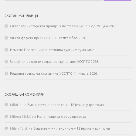
СКОРАШЊИ ЧЛАНЦИ
Оглас Министарства правде о постављењу ССП од 19. јуна 2026.
VII конференција УССПТС 26. септембра 2026.
Измене Правилника о сталним судским тумачима
Закључци редовне годишње скупштине УССПТС 2026.
Редовна годишња скупштина УССПТС 11. марта 2026.
СКОРАШЊИ КОМЕНТАРИ
MIlutin
на
Вишејезични лексикон – 18 језика у три тома
Milena Mirkić
на
Налепнице за оверу превода
Milan Fürst
на
Вишејезични лексикон – 18 језика у три тома