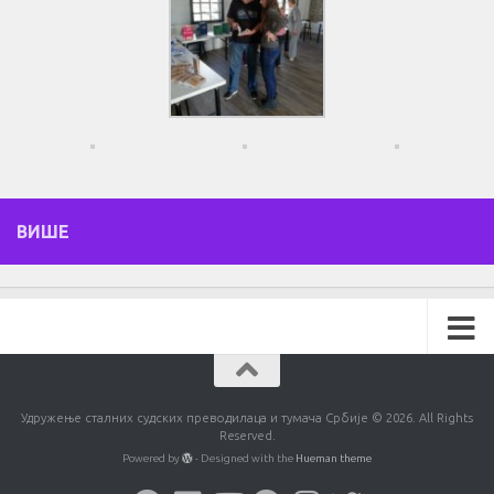
ВИШЕ
Удружење сталних судских преводилаца и тумача Србије © 2026. All Rights
Reserved.
Powered by
- Designed with the
Hueman theme