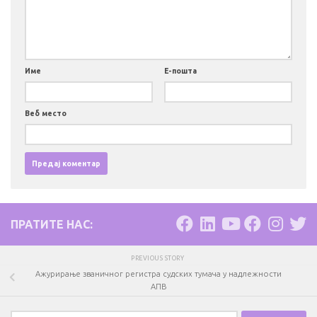
Име
Е-пошта
Веб место
ПРАТИТЕ НАС:
PREVIOUS STORY
Ажурирање званичног регистра судских тумача у надлежности
АПВ
Претрага