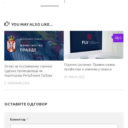
YOU MAY ALSO LIKE...
0
Стручни састанак: Правни оквир
Оглас за постављење сталних
професије и изазови у пракси
судских преводилаца на
територији Републике Србије
20. МАЈА 2022.
5. ФЕБРУАРА 2024.
ОСТАВИТЕ ОДГОВОР
Коментар
*