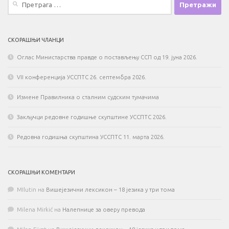
за:
СКОРАШЊИ ЧЛАНЦИ
Оглас Министарства правде о постављењу ССП од 19. јуна 2026.
VII конференција УССПТС 26. септембра 2026.
Измене Правилника о сталним судским тумачима
Закључци редовне годишње скупштине УССПТС 2026.
Редовна годишња скупштина УССПТС 11. марта 2026.
СКОРАШЊИ КОМЕНТАРИ
MIlutin
на
Вишејезични лексикон – 18 језика у три тома
Milena Mirkić
на
Налепнице за оверу превода