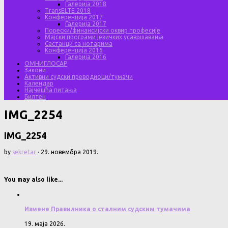
Галерија 2018
TransELTE 2018
Конференција 2017
Галерија 2017
Порески/финансијски оквир професије
Мајски програми језичких усавршавања
Састанци са нотарима
Конференција 2016
Галерија 2016
ОМНИГЛОСАР
Закони
Активни судски преводиоци/тумачи
Календар
Најчешћа питања
Билтен
IMG_2254
IMG_2254
by
sekretar
·
29. новембра 2019.
You may also like...
Измене Правилника о сталним судским тумачима
19. маја 2026.