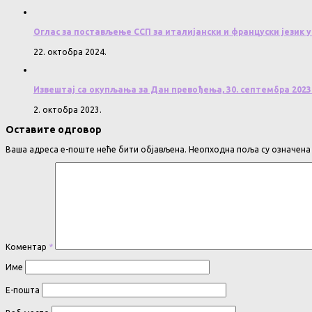
Оглас за постављење ССП за италијански и француски језик у
22. октобра 2024.
Извештај са окупљања за Дан превођења, 30. септембра 2023
2. октобра 2023.
Оставите одговор
Ваша адреса е-поште неће бити објављена.
Неопходна поља су означен
Коментар
*
Име
Е-пошта