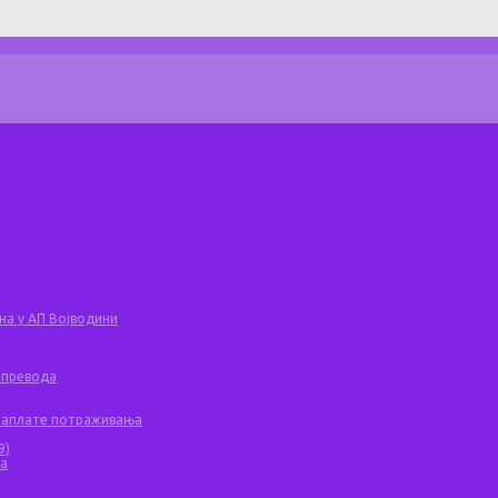
на у АП Војводини
 превода
 наплате потраживања
9)
ча