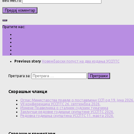
Веб место
Пратите нас:
Previous story
Новембарски попуст на два издања УССПТС
Претрага за:
Скорашњи чланци
Оглас Министарства правде о постављењу ССП од 19. јуна 2026.
VII конференција УССПТС 26. септембра 2026.
Измене Правилника о сталним судским тумачима
Закључци редовне годишње скупштине УССПТС 2026.
Редовна годишња скупштина УССПТС 11. марта 2026.
Скорашњи коментари