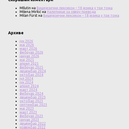
MIlutin
на
Вишејезични лексикон – 18 језика у три тома
Milena Mirkić
на
Налепнице за оверу превода
Milan Fürst
на
Вишејезични лексикон – 18 језика у три тома
Архиве
јун 2026
мај 2026
март 2026
фебруар 2026
јануар 2026
мај 2025
април 2025
фебруар 2025
децембар 2024
октобар 2024
јул 2024
јун 2024
април 2024
март 2024
фебруар 2024
децембар 2023
октобар 2023
септембар 2023
мај 2023
март 2023
фебруар 2023
јануар 2023
децембар 2022
новембар 2022