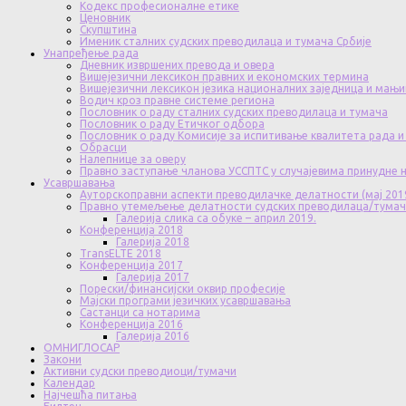
Кодекс професионалне етике
Ценовник
Скупштина
Именик сталних судских преводилаца и тумача Србије
Унапређење рада
Дневник извршених превода и овера
Вишејезични лексикон правних и економских термина
Вишејезични лексикон језика националних заједница и мањи
Водич кроз правне системе региона
Пословник о раду сталних судских преводилаца и тумача
Пословник о раду Етичког одбора
Пословник о раду Комисије за испитивање квалитета рада и
Обрасци
Налепнице за оверу
Правно заступање чланова УССПТС у случајевима принудне
Усавршавања
Ауторскоправни аспекти преводилачке делатности (мај 201
Правно утемељење делатности судских преводилаца/тума
Галерија слика са обуке – април 2019.
Конференција 2018
Галерија 2018
TransELTE 2018
Конференција 2017
Галерија 2017
Порески/финансијски оквир професије
Мајски програми језичких усавршавања
Састанци са нотарима
Конференција 2016
Галерија 2016
ОМНИГЛОСАР
Закони
Активни судски преводиоци/тумачи
Календар
Најчешћа питања