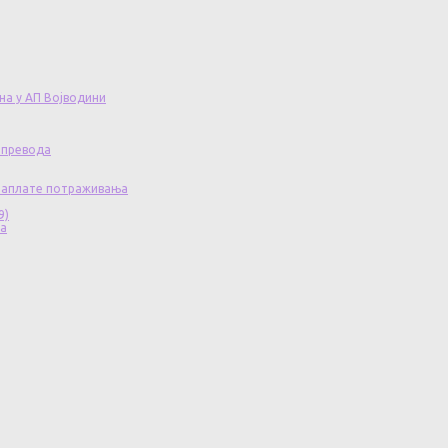
на у АП Војводини
 превода
 наплате потраживања
9)
ча