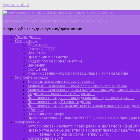
Skip to content
Удружење сталних судских преводилаца и тумача Србије
сигурна кућа за судске тумаче/преводиоце
Добро дошли
О удружењу
Делатност
Статут УССПТС
Чланство
Правилник о чланству
Кодекс професионалне етике
Ценовник
Скупштина
Именик сталних судских преводилаца и тумача Србије
Унапређење рада
Дневник извршених превода и овера
Вишејезични лексикон правних и економских термина
Вишејезични лексикон језика националних заједница и мањи
Водич кроз правне системе региона
Пословник о раду сталних судских преводилаца и тумача
Пословник о раду Етичког одбора
Пословник о раду Комисије за испитивање квалитета рада и
Обрасци
Налепнице за оверу
Правно заступање чланова УССПТС у случајевима принудне
Усавршавања
Ауторскоправни аспекти преводилачке делатности (мај 201
Правно утемељење делатности судских преводилаца/тума
Галерија слика са обуке – април 2019.
Конференција 2018