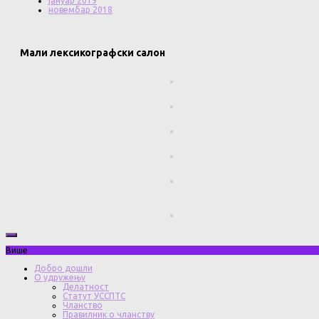
јануар 2019
новембар 2018
Мали лексикографски салон
Више
Добро дошли
О удружењу
Делатност
Статут УССПТС
Чланство
Правилник о чланству