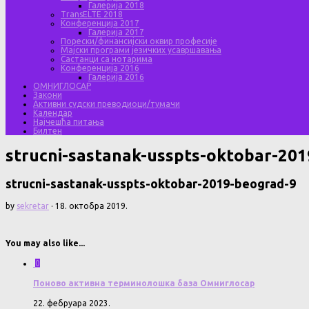
Галерија 2018
TransELTE 2018
Конференција 2017
Галерија 2017
Порески/финансијски оквир професије
Мајски програми језичких усавршавања
Састанци са нотарима
Конференција 2016
Галерија 2016
ОМНИГЛОСАР
Закони
Активни судски преводиоци/тумачи
Календар
Најчешћа питања
Билтен
strucni-sastanak-usspts-oktobar-20
strucni-sastanak-usspts-oktobar-2019-beograd-9
by
sekretar
·
18. октобра 2019.
You may also like...
0
Поново активна терминолошка база Омниглосар
22. фебруара 2023.