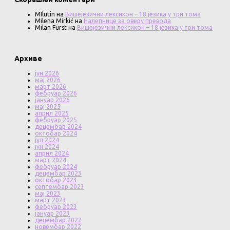
MIlutin
на
Вишејезични лексикон – 18 језика у три тома
Milena Mirkić
на
Налепнице за оверу превода
Milan Fürst
на
Вишејезични лексикон – 18 језика у три тома
Архиве
јун 2026
мај 2026
март 2026
фебруар 2026
јануар 2026
мај 2025
април 2025
фебруар 2025
децембар 2024
октобар 2024
јул 2024
јун 2024
април 2024
март 2024
фебруар 2024
децембар 2023
октобар 2023
септембар 2023
мај 2023
март 2023
фебруар 2023
јануар 2023
децембар 2022
новембар 2022