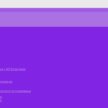
на у АП Војводини
 превода
 наплате потраживања
9)
ча