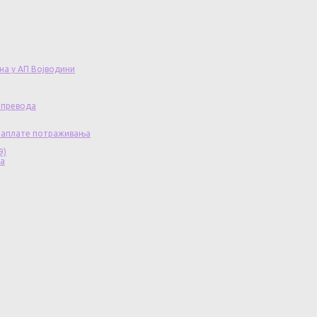
на у АП Војводини
 превода
 наплате потраживања
9)
ча