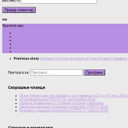
Веб место
Пратите нас:
Previous story
Одржан стручни састанак на тему Права и обавезе
Претрага за:
Скорашњи чланци
Оглас Министарства правде о постављењу ССП од 19. јуна 2026.
VII конференција УССПТС 26. септембра 2026.
Измене Правилника о сталним судским тумачима
Закључци редовне годишње скупштине УССПТС 2026.
Редовна годишња скупштина УССПТС 11. марта 2026.
Скорашњи коментари