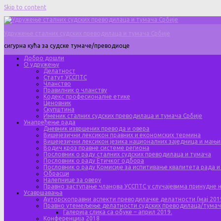
Skip to content
Удружење сталних судских преводилаца и тумача Србије
сигурна кућа за судске тумаче/преводиоце
Добро дошли
О удружењу
Делатност
Статут УССПТС
Чланство
Правилник о чланству
Кодекс професионалне етике
Ценовник
Скупштина
Именик сталних судских преводилаца и тумача Србије
Унапређење рада
Дневник извршених превода и овера
Вишејезични лексикон правних и економских термина
Вишејезични лексикон језика националних заједница и мањи
Водич кроз правне системе региона
Пословник о раду сталних судских преводилаца и тумача
Пословник о раду Етичког одбора
Пословник о раду Комисије за испитивање квалитета рада и
Обрасци
Налепнице за оверу
Правно заступање чланова УССПТС у случајевима принудне
Усавршавања
Ауторскоправни аспекти преводилачке делатности (мај 201
Правно утемељење делатности судских преводилаца/тума
Галерија слика са обуке – април 2019.
Конференција 2018