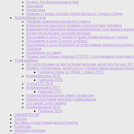
Кодекс професионалне етике
Ценовник
Скупштина
Именик сталних судских преводилаца и тумача Србије
Унапређење рада
Дневник извршених превода и овера
Вишејезични лексикон правних и економских термина
Вишејезични лексикон језика националних заједница и мањи
Водич кроз правне системе региона
Пословник о раду сталних судских преводилаца и тумача
Пословник о раду Етичког одбора
Пословник о раду Комисије за испитивање квалитета рада и
Обрасци
Налепнице за оверу
Правно заступање чланова УССПТС у случајевима принудне
Усавршавања
Ауторскоправни аспекти преводилачке делатности (мај 201
Правно утемељење делатности судских преводилаца/тума
Галерија слика са обуке – април 2019.
Конференција 2018
Галерија 2018
TransELTE 2018
Конференција 2017
Галерија 2017
Порески/финансијски оквир професије
Мајски програми језичких усавршавања
Састанци са нотарима
Конференција 2016
Галерија 2016
ОМНИГЛОСАР
Закони
Активни судски преводиоци/тумачи
Календар
Најчешћа питања