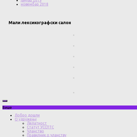
јануар 2019
новембар 2018
Мали лексикографски салон
Више
Добро дошли
О удружењу
Делатност
Статут УССПТС
Чланство
Правилник о чланству