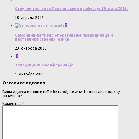
Стручни састанак Правни оквир професије 19. маја 2025.
30. априла 2025.
0
Самоиницијативно опорезивање преводилаца и
наставника страних језика
23. октобра 2020.
0
Закључци са V конференције
1. октобра 2021.
Оставите одговор
Ваша адреса е-поште неће бити објављена.
Неопходна поља су
означена
*
Коментар
*