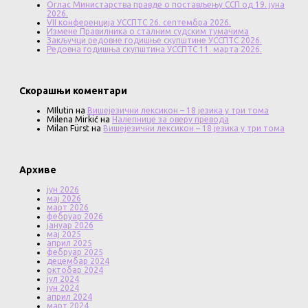
Оглас Министарства правде о постављењу ССП од 19. јуна
2026.
VII конференција УССПТС 26. септембра 2026.
Измене Правилника о сталним судским тумачима
Закључци редовне годишње скупштине УССПТС 2026.
Редовна годишња скупштина УССПТС 11. марта 2026.
Скорашњи коментари
MIlutin
на
Вишејезични лексикон – 18 језика у три тома
Milena Mirkić
на
Налепнице за оверу превода
Milan Fürst
на
Вишејезични лексикон – 18 језика у три тома
Архиве
јун 2026
мај 2026
март 2026
фебруар 2026
јануар 2026
мај 2025
април 2025
фебруар 2025
децембар 2024
октобар 2024
јул 2024
јун 2024
април 2024
март 2024