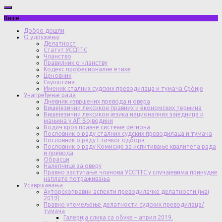
Више
Добро дошли
О удружењу
Делатност
Статут УССПТС
Чланство
Правилник о чланству
Кодекс професионалне етике
Ценовник
Скупштина
Именик сталних судских преводилаца и тумача Србије
Унапређење рада
Дневник извршених превода и овера
Вишејезични лексикон правних и економских термина
Вишејезични лексикон језика националних заједница и
мањина у АП Војводини
Водич кроз правне системе региона
Пословник о раду сталних судских преводилаца и тумача
Пословник о раду Етичког одбора
Пословник о раду Комисије за испитивање квалитета рада
и превода
Обрасци
Налепнице за оверу
Правно заступање чланова УССПТС у случајевима принудне
наплате потраживања
Усавршавања
Ауторскоправни аспекти преводилачке делатности (мај
2019)
Правно утемељење делатности судских преводилаца/
тумача
Галерија слика са обуке – април 2019.