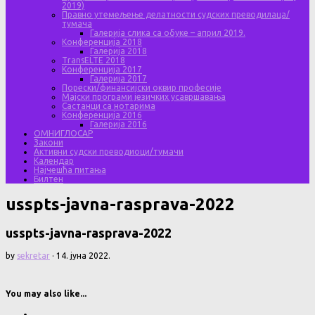
2019)
Правно утемељење делатности судских преводилаца/
тумача
Галерија слика са обуке – април 2019.
Конференција 2018
Галерија 2018
TransELTE 2018
Конференција 2017
Галерија 2017
Порески/финансијски оквир професије
Мајски програми језичких усавршавања
Састанци са нотарима
Конференција 2016
Галерија 2016
ОМНИГЛОСАР
Закони
Активни судски преводиоци/тумачи
Календар
Најчешћа питања
Билтен
usspts-javna-rasprava-2022
usspts-javna-rasprava-2022
by
sekretar
·
14. јуна 2022.
You may also like...