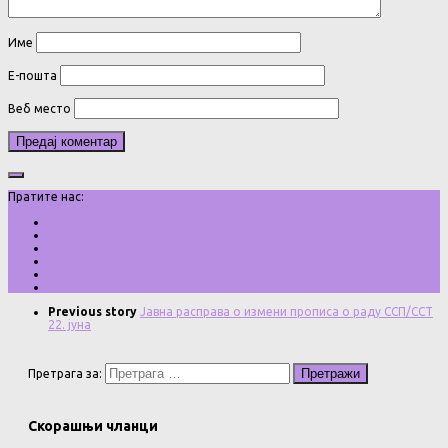
Име
Е-пошта
Веб место
Пратите нас:
Previous story
Јавна расправа о измени прописа о раду ССП/ССТ
22. јуна
Претрага за:
Скорашњи чланци