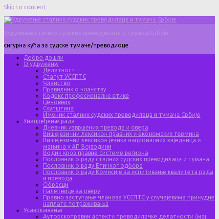
Skip to content
Удружење сталних судских преводилаца и тумача Србије
сигурна кућа за судске тумаче/преводиоце
Добро дошли
О удружењу
Делатност
Статут УССПТС
Чланство
Правилник о чланству
Кодекс професионалне етике
Ценовник
Скупштина
Именик сталних судских преводилаца и тумача Србије
Унапређење рада
Дневник извршених превода и овера
Вишејезични лексикон правних и економских термина
Вишејезични лексикон језика националних заједница и
мањина у АП Војводини
Водич кроз правне системе региона
Пословник о раду сталних судских преводилаца и тумача
Пословник о раду Етичког одбора
Пословник о раду Комисије за испитивање квалитета рада
и превода
Обрасци
Налепнице за оверу
Правно заступање чланова УССПТС у случајевима принудне
наплате потраживања
Усавршавања
Ауторскоправни аспекти преводилачке делатности (мај