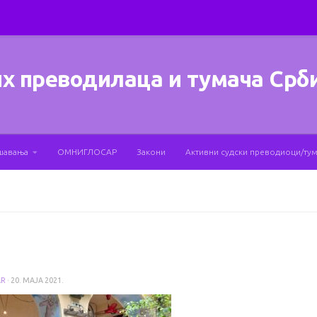
х преводилаца и тумача Срб
шавања
ОМНИГЛОСАР
Закони
Активни судски преводиоци/ту
AR
·
20. МАЈА 2021.