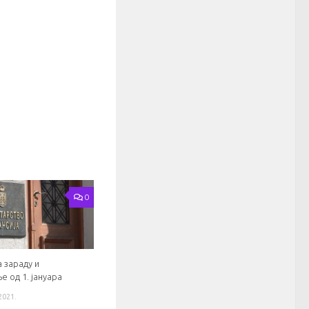
0
 зараду и
 од 1. јануара
2021.