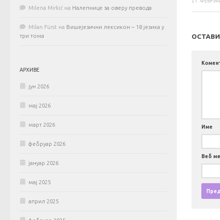
21. ФЕБРУА
Milena Mirkić
на
Налепнице за оверу превода
Milan Fürst
на
Вишејезични лексикон – 18 језика у
ОСТАВИ
три тома
Комен
АРХИВЕ
јун 2026
мај 2026
март 2026
Име
фебруар 2026
Веб м
јануар 2026
мај 2025
април 2025