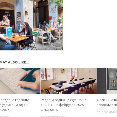
MAY ALSO LIKE...
 редовне годишње
Редовна годишња скупштина
Олакшице на
е удружења од 12.
УССПТС 19. фебруара 2026. –
запошљавање
 2025.
ОТКАЗАНА
30. ДЕЦЕМБРА 