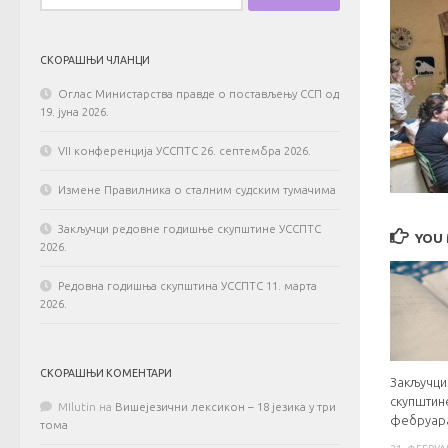
СКОРАШЊИ ЧЛАНЦИ
Оглас Министарства правде о постављењу ССП од
19. јуна 2026.
VII конференција УССПТС 26. септембра 2026.
Измене Правилника о сталним судским тумачима
Закључци редовне годишње скупштине УССПТС
YOU 
2026.
Редовна годишња скупштина УССПТС 11. марта
2026.
СКОРАШЊИ КОМЕНТАРИ
Закључци
скупштин
MIlutin
на
Вишејезични лексикон – 18 језика у три
фебруара
тома