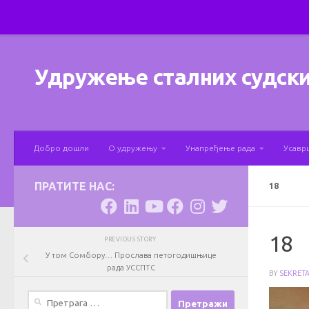
Skip to content
Удружење сталних судски
Добро дошли
О удружењу
Унапређење рада
Усавр
ПРАТИТЕ НАС:
18
18
PREVIOUS STORY
У том Сомбору… Прослава петогодишњице
рада УССПТС
BY
SEKRET
Претрага
за: