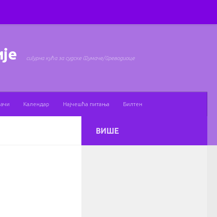
ије
сигурна кућа за судске тумаче/преводиоце
мачи
Календар
Најчешћа питања
Билтен
ВИШЕ