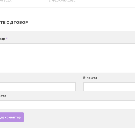
РА 2025.
12. ФЕБРУАРА 2026.
ТЕ ОДГОВОР
тар
*
Е-пошта
есто