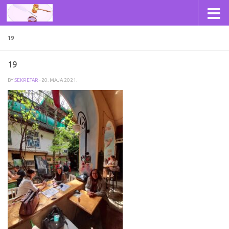
Skip to content
19
19
BY
SEKRETAR
·
20. МАЈА 2021.