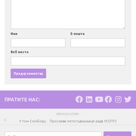
Име
Е-пошта
Веб место
ПРАТИТЕ НАС:
PREVIOUS STORY
У том Сомбору… Прослава петогодишњице рада УССПТС
Претрага