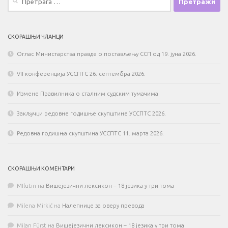
за:
СКОРАШЊИ ЧЛАНЦИ
Оглас Министарства правде о постављењу ССП од 19. јуна 2026.
VII конференција УССПТС 26. септембра 2026.
Измене Правилника о сталним судским тумачима
Закључци редовне годишње скупштине УССПТС 2026.
Редовна годишња скупштина УССПТС 11. марта 2026.
СКОРАШЊИ КОМЕНТАРИ
MIlutin
на
Вишејезични лексикон – 18 језика у три тома
Milena Mirkić
на
Налепнице за оверу превода
Milan Fürst
на
Вишејезични лексикон – 18 језика у три тома