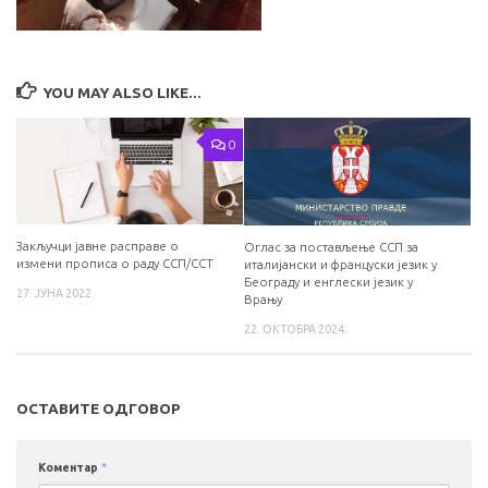
YOU MAY ALSO LIKE...
0
Закључци јавне расправе о
Оглас за постављење ССП за
измени прописа о раду ССП/ССТ
италијански и француски језик у
Београду и енглески језик у
27. ЈУНА 2022.
Врању
22. ОКТОБРА 2024.
ОСТАВИТЕ ОДГОВОР
Коментар
*