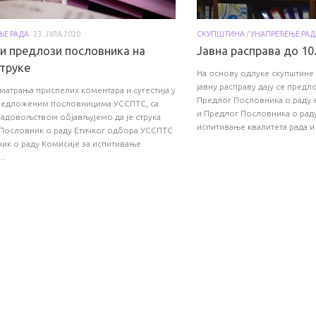
ЊЕ РАДА
23. ЈУЛА 2020.
СКУПШТИНА
/
УНАПРЕЂЕЊЕ РАД
ни предлози пословника на
Јавна расправа до 10.
струке
На основу одлуке скупштине 
јавну расправу дају се предл
матрања приспелих коментара и сугестија у
Предлог Пословника о раду 
предложеним пословницима УССПТС, са
и Предлог Пословника о раду
адовољством објављујемо да је струка
испитивање квалитета рада и 
 Пословник о раду Етичког одбора УССПТС
ик о раду Комисије за испитивање
..