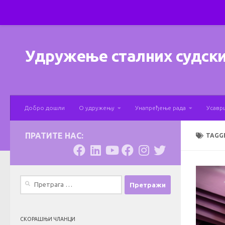
Skip to content
Удружење сталних судски
Добро дошли
О удружењу
Унапређење рада
Усавр
ПРАТИТЕ НАС:
TAGG
Претрага
за:
СКОРАШЊИ ЧЛАНЦИ