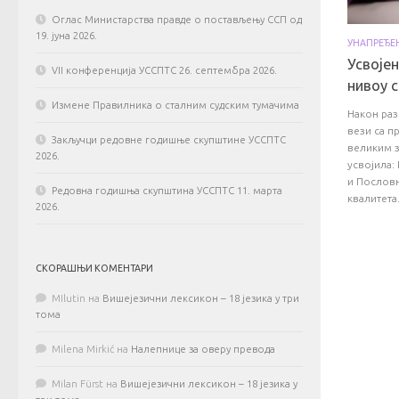
Оглас Министарства правде о постављењу ССП од
19. јуна 2026.
УНАПРЕЂЕ
Усвоје
VII конференција УССПТС 26. септембра 2026.
нивоу 
Измене Правилника о сталним судским тумачима
Након раз
вези са 
Закључци редовне годишње скупштине УССПТС
великим з
2026.
усвојила:
и Пословн
Редовна годишња скупштина УССПТС 11. марта
квалитета.
2026.
СКОРАШЊИ КОМЕНТАРИ
MIlutin
на
Вишејезични лексикон – 18 језика у три
тома
Milena Mirkić
на
Налепнице за оверу превода
Milan Fürst
на
Вишејезични лексикон – 18 језика у