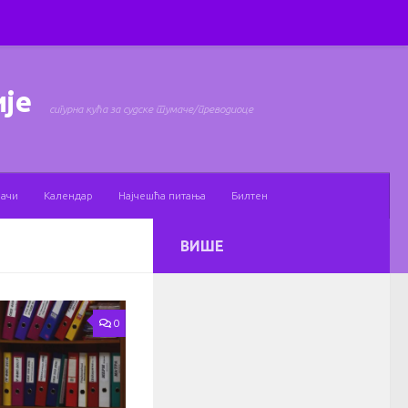
ије
сигурна кућа за судске тумаче/преводиоце
мачи
Календар
Најчешћа питања
Билтен
ВИШЕ
0