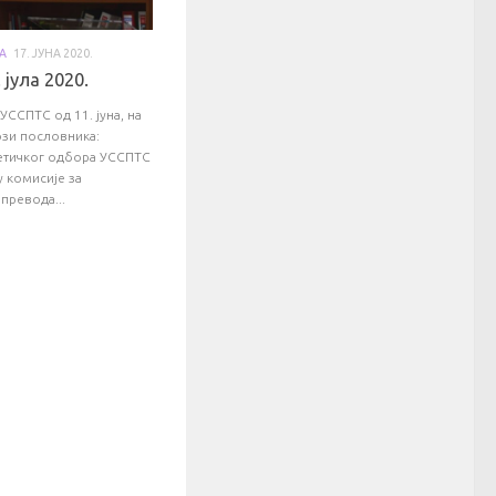
А
17. ЈУНА 2020.
 јула 2020.
УССПТС од 11. јуна, на
ози пословника:
етичког одбора УССПТС
 комисије за
превода...