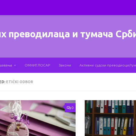
х преводилаца и тумача Срб
шавања
ОМНИГЛОСАР
Закони
Активни судски преводиоци/ту
ED:
ETIČKI ODBOR
0