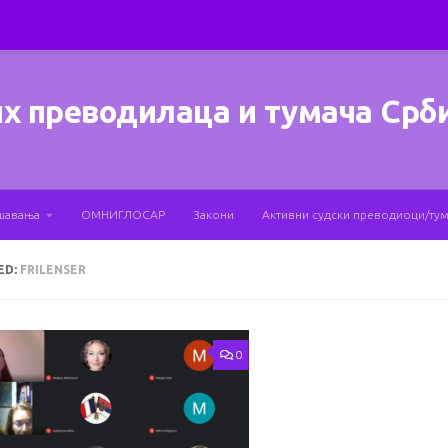
х преводилаца и тумача Срб
шавања
ОМНИГЛОСАР
Закони
Активни судски преводиоци/ту
ED:
FRILENSER
0