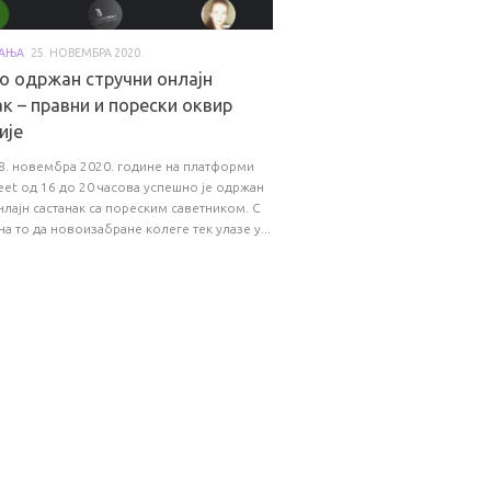
ВАЊА
25. НОВЕМБРА 2020.
о одржан стручни онлајн
к – правни и порески оквир
ије
18. новембра 2020. године на платформи
et од 16 до 20 часова успешно је одржан
нлајн састанак са пореским саветником. С
а то да новоизабране колеге тек улазе у...