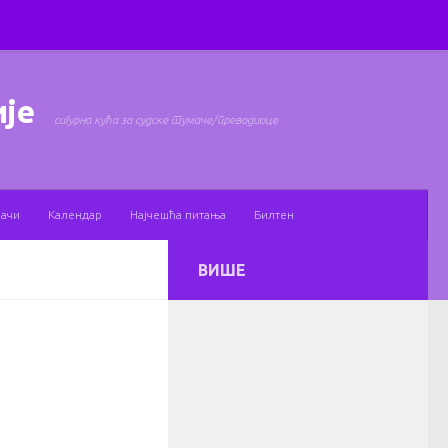
ије
сигурна кућа за судске тумаче/преводиоце
мачи
Календар
Најчешћа питања
Билтен
ВИШЕ