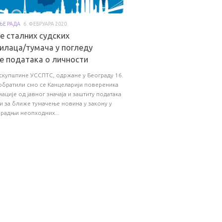
ЊЕ РАДА
6. ФЕБРУАРА 2020.
е сталних судских
илаца/тумача у погледу
е података о личности
купштине УССПТС, одржане у Београду 16.
 обратили смо се Канцеларији повереника
ације од јавног значаја и заштиту података
и за ближе тумачење новина у закону у
 радњи неопходних...