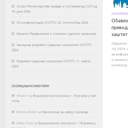
Оглас Министарства правде о постављењу ССП од
19. јуна 2026.
УНАПРЕЂЕ
Обавез
VII конференција УССПТС 26. септембра 2026.
превод
заштит
Измене Правилника о сталним судским тумачима
Одлуком с
Закључци редовне годишње скупштине УССПТС
10. 2019.
2026.
за информ
о личност
Редовна годишња скупштина УССПТС 11. марта
контексту
2026.
СКОРАШЊИ КОМЕНТАРИ
MIlutin
на
Вишејезични лексикон – 18 језика у три
тома
Milena Mirkić
на
Налепнице за оверу превода
Milan Fürst
на
Вишејезични лексикон – 18 језика у