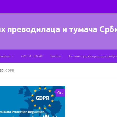
х преводилаца и тумача Срб
шавања
ОМНИГЛОСАР
Закони
Активни судски преводиоци/ту
ED:
GDPR
0