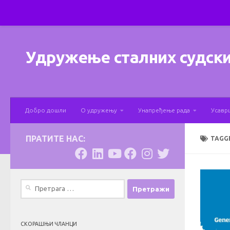
Skip to content
Удружење сталних судски
Добро дошли
О удружењу
Унапређење рада
Усавр
ПРАТИТЕ НАС:
TAGG
Претрага
за:
СКОРАШЊИ ЧЛАНЦИ