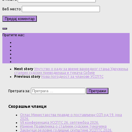
Веб место
Пратите нас:
Next story
Упутство о раду за време ванредног стања Удружења
сталних судских преводилаца и тумача Србије
Previous story
Нова погодност за чланове УССПТС
Претрага за:
Скорашњи чланци
Оглас Министарства правде о постављењу ССП од 19. јуна
2026.
VII конференција УССПТС 26. септембра 2026.
Измене Правилника о сталним судским тумачима
Закључци редовне годишње скупштине УССПТС 2026.