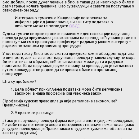
смо добили, после дужег чекања а био је такав да је неопходно било и
разматрање колега правника. Ово су закључци и савети за поступање у
свакодневном раду.
Интегрално тумачење Канцеларије повереника за
информације од јавног значаја и заштиту података о
личности можете погледати
ОВДЕ
.
Судски тумачи не крше прописе приликом идентификације наручиоца
превода ради преузимања јавних исправа на превод, већ управо раде по
пропису – ми смо правосудна професија – радимо у јавном интересу –
радимо по законом прописаној процедури.
Унос података у Дневник се сматра прикупљањем и обрадом података
о личности, али сагласност наручиоца превода у нашем случају не мора
бити потписани образац, већ се сагласност може дати и радњом
пристанка. Када наручилац пружи исправу на превод, дао је сагласност
путем конклудентне радње да се превод обави по прописаној
процедури.
Шта су проблеми?
Цела област прикупљања података мора бити регулисана
законом, а наша професија још увек чека закон.
(Професија судских преводилаца није регулисана законом, већ
Правилником.)
У пракси се разликује:
а) ако је наручилац превода фирма или јавна институција – преводилац
ће добити да потпише уговор о поверљивости, иначе нема посла (иако
је судски преводилац и Правилником о судским тумачима обавезан на
заштиту података)