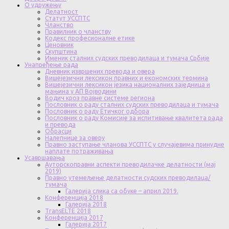
О удружењу
Делатност
Статут УССПТС
Чланство
Правилник о чланству
Кодекс професионалне етике
Ценовник
Скупштина
Именик сталних судских преводилаца и тумача Србије
Унапређење рада
Дневник извршених превода и овера
Вишејезични лексикон правних и економских термина
Вишејезични лексикон језика националних заједница и
мањина у АП Војводини
Водич кроз правне системе региона
Пословник о раду сталних судских преводилаца и тумача
Пословник о раду Етичког одбора
Пословник о раду Комисије за испитивање квалитета рада
и превода
Обрасци
Налепнице за оверу
Правно заступање чланова УССПТС у случајевима принудне
наплате потраживања
Усавршавања
Ауторскоправни аспекти преводилачке делатности (мај
2019)
Правно утемељење делатности судских преводилаца/
тумача
Галерија слика са обуке – април 2019.
Конференција 2018
Галерија 2018
TransELTE 2018
Конференција 2017
Галерија 2017