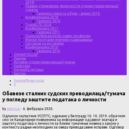
2019)
Правно утемељење делатности судских преводилаца/
тумача
Галерија слика са обуке – април 2019.
Конференција 2018
Галерија 2018
TransELTE 2018
Конференција 2017
Галерија 2017
Порески/финансијски оквир професије
Мајски програми језичких усавршавања
Састанци са нотарима
Конференција 2016
Галерија 2016
ОМНИГЛОСАР
Закони
Активни судски преводиоци/тумачи
Календар
Најчешћа питања
Билтен
Унапређење рада
0
Обавезе сталних судских преводилаца/тумача
у погледу заштите података о личности
by
sekretar
·
6. фебруара 2020.
Одлуком скупштине УССПТС, одржане у Београду 16. 10. 2019. обратили
смо се Канцеларији повереника за информације од јавног значаја и
заштиту података о личности за ближе тумачење новина у закону у
контексту радњи неопходних за оверу превода јавне исправе. Одговор