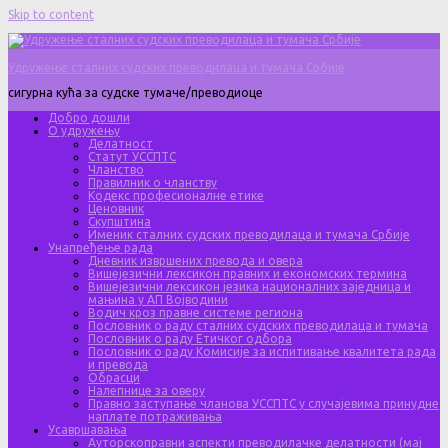
Skip to content
Удружење сталних судских преводилаца и тумача Србије
сигурна кућа за судске тумаче/преводиоце
Добро дошли
О удружењу
Делатност
Статут УССПТС
Чланство
Правилник о чланству
Кодекс професионалне етике
Ценовник
Скупштина
Именик сталних судских преводилаца и тумача Србије
Унапређење рада
Дневник извршених превода и овера
Вишејезични лексикон правних и економских термина
Вишејезични лексикон језика националних заједница и
мањина у АП Војводини
Водич кроз правне системе региона
Пословник о раду сталних судских преводилаца и тумача
Пословник о раду Етичког одбора
Пословник о раду Комисије за испитивање квалитета рада
и превода
Обрасци
Налепнице за оверу
Правно заступање чланова УССПТС у случајевима принудне
наплате потраживања
Усавршавања
Ауторскоправни аспекти преводилачке делатности (мај