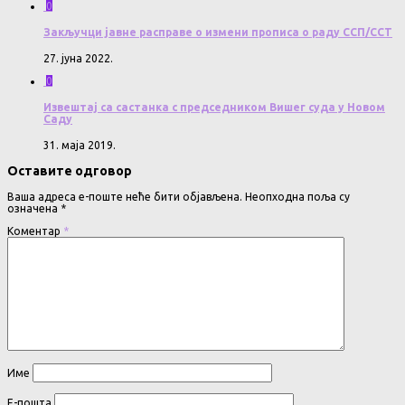
0
Закључци јавне расправе о измени прописа о раду ССП/ССТ
27. јуна 2022.
0
Извештај са састанка с председником Вишег суда у Новом
Саду
31. маја 2019.
Оставите одговор
Ваша адреса е-поште неће бити објављена.
Неопходна поља су
означена
*
Коментар
*
Име
Е-пошта