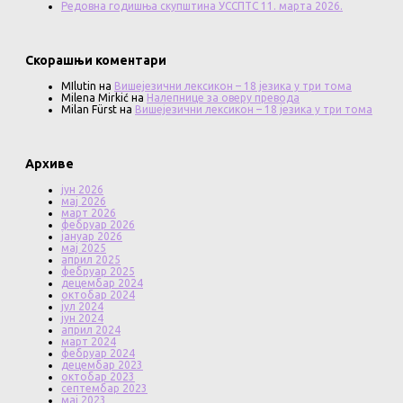
Редовна годишња скупштина УССПТС 11. марта 2026.
Скорашњи коментари
MIlutin
на
Вишејезични лексикон – 18 језика у три тома
Milena Mirkić
на
Налепнице за оверу превода
Milan Fürst
на
Вишејезични лексикон – 18 језика у три тома
Архиве
јун 2026
мај 2026
март 2026
фебруар 2026
јануар 2026
мај 2025
април 2025
фебруар 2025
децембар 2024
октобар 2024
јул 2024
јун 2024
април 2024
март 2024
фебруар 2024
децембар 2023
октобар 2023
септембар 2023
мај 2023