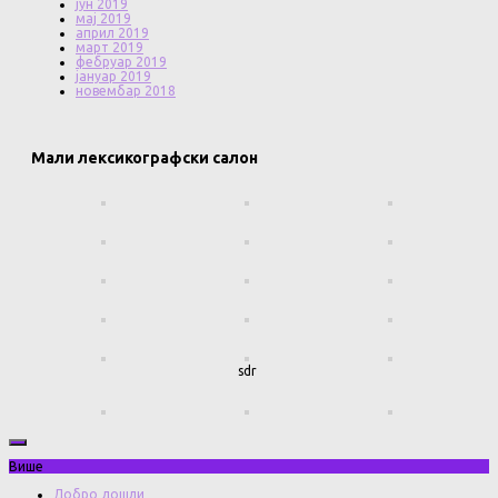
јун 2019
мај 2019
април 2019
март 2019
фебруар 2019
јануар 2019
новембар 2018
Мали лексикографски салон
sdr
Више
Добро дошли