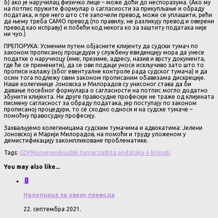
б) ако је наручилац физичко лице – може доћи до неспоразума. (Ако му
на потпис пружите формулар о сагласности за прикупљање и обраду
података, и пре него што сте започели превод, може се уплашити, рећи
да њему треба САМО превод (по правилу, не разликују превод и оверени
превод као исправу) и побећи код некога ко за заштиту података није
ни чуо.)
ПРЕПОРУКА: Усменим путем објасните клијенту да судски тумач по
законом прописаној процедури у службену евиденцију мора да унесе
податке о наручиоцу (име, презиме, адресу, назив и врсту документа,
где ће се применити), да се ови подаци уносе искључиво зато што то
прописи налажу (због евентуалне контроле рада судског тумача) и да
осим тога подлежу свим законом прописаним обавезама дискреције.
Наше колегинице Јоновска и Милорадов су унисоног става да би
давање посебног формулара о сагласности на потпис могло додатно
збунити клијента. Ни друге правосудне професије не траже од клијената
писмену сагласност за обраду података, јер поступају по законом
прописаној процедури, то се сходно односи и на судске тумаче –
помоћну правосудну професију.
Захваљујемо колегиницама судским тумачима и адвокатима: Јелени
Јоновској и Марији Милорадов, на помоћи и труду уложеном у
демистификацију закомпликоване проблематике.
Tags:
GDPR
poverenik
sudski tumač
zaštita podataka o ličnosti
You may also like...
1
Налепнице за оверу превода
22. септембра 2021.