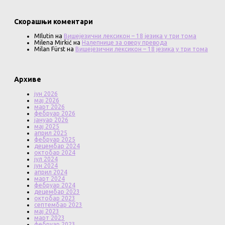
Скорашњи коментари
MIlutin
на
Вишејезични лексикон – 18 језика у три тома
Milena Mirkić
на
Налепнице за оверу превода
Milan Fürst
на
Вишејезични лексикон – 18 језика у три тома
Архиве
јун 2026
мај 2026
март 2026
фебруар 2026
јануар 2026
мај 2025
април 2025
фебруар 2025
децембар 2024
октобар 2024
јул 2024
јун 2024
април 2024
март 2024
фебруар 2024
децембар 2023
октобар 2023
септембар 2023
мај 2023
март 2023
фебруар 2023