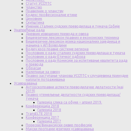
Статут УССПТС
Чланство
Правилник о чланству
Кодекс професионалне етике
Ценовник
Скупштина
Именик сталних судских преводилаца и тумача Србије
Унапређење рада
Дневник извршених превода и овера
Вишејезични лексикон правних и економских термина
Вишејезични лексикон језика националних заједница и
мањина у АП Војводини
Водич кроз правне системе региона
Пословник о раду сталних судских преводилаца и тумача
Пословник о раду Етичког одбора
Пословник о раду Комисије за испитивање квалитета рада
и превода
Обрасци
Налепнице за оверу
Правно заступање чланова УССПТС у случајевима принудне
наплате потраживања
Усавршавања
Ауторскоправни аспекти преводилачке делатности (мај
2019)
Правно утемељење делатности судских преводилаца/
тумача
Галерија слика са обуке – април 2019.
Конференција 2018
Галерија 2018
TransELTE 2018
Конференција 2017
Галерија 2017
Порески/финансијски оквир професије
Мајски програми језичких усавршавања