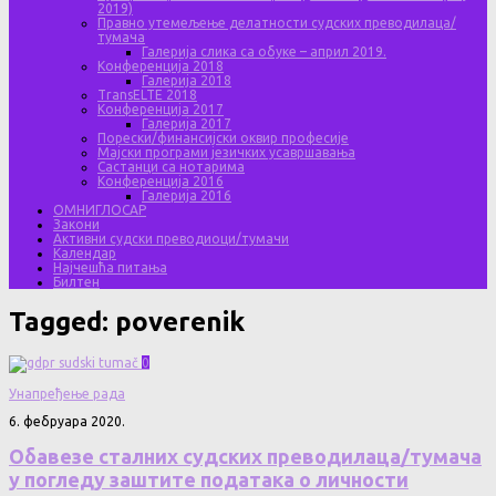
2019)
Правно утемељење делатности судских преводилаца/
тумача
Галерија слика са обуке – април 2019.
Конференција 2018
Галерија 2018
TransELTE 2018
Конференција 2017
Галерија 2017
Порески/финансијски оквир професије
Мајски програми језичких усавршавања
Састанци са нотарима
Конференција 2016
Галерија 2016
ОМНИГЛОСАР
Закони
Активни судски преводиоци/тумачи
Календар
Најчешћа питања
Билтен
Tagged:
poverenik
0
Унапређење рада
6. фебруара 2020.
Обавезе сталних судских преводилаца/тумача
у погледу заштите података о личности