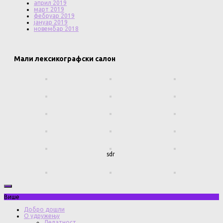
април 2019
март 2019
фебруар 2019
јануар 2019
новембар 2018
Мали лексикографски салон
sdr
Више
Добро дошли
О удружењу
Делатност