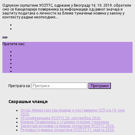
Одлуком скупштине УССПТС, одржане у Београду 16. 10. 2019. обратили
смо се Канцеларији повереника за информације од јавног значаја и
заштиту података о личности за ближе тумачење новина у закону у
контексту радњи неопходних...
Пратите нас:
Претрага за:
Скорашњи чланци
Оглас Министарства правде о постављењу ССП од 19. јуна
2026.
VII конференција УССПТС 26. септембра 2026.
Измене Правилника о сталним судским тумачима
Закључци редовне годишње скупштине УССПТС 2026.
Редовна годишња скупштина УССПТС 11. марта 2026.