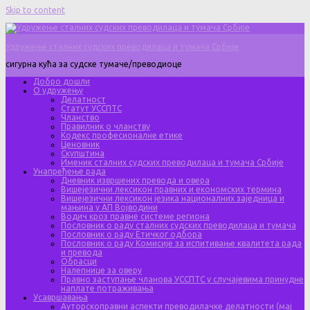
Skip to content
Удружење сталних судских преводилаца и тумача Србије
сигурна кућа за судске тумаче/преводиоце
Добро дошли
О удружењу
Делатност
Статут УССПТС
Чланство
Правилник о чланству
Кодекс професионалне етике
Ценовник
Скупштина
Именик сталних судских преводилаца и тумача Србије
Унапређење рада
Дневник извршених превода и овера
Вишејезични лексикон правних и економских термина
Вишејезични лексикон језика националних заједница и
мањина у АП Војводини
Водич кроз правне системе региона
Пословник о раду сталних судских преводилаца и тумача
Пословник о раду Етичког одбора
Пословник о раду Комисије за испитивање квалитета рада
и превода
Обрасци
Налепнице за оверу
Правно заступање чланова УССПТС у случајевима принудне
наплате потраживања
Усавршавања
Ауторскоправни аспекти преводилачке делатности (мај