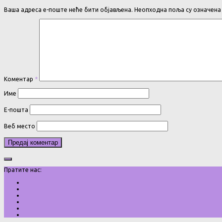
Ваша адреса е-поште неће бити објављена.
Неопходна поља су означен
Коментар
*
Име
Е-пошта
Веб место
Пратите нас: