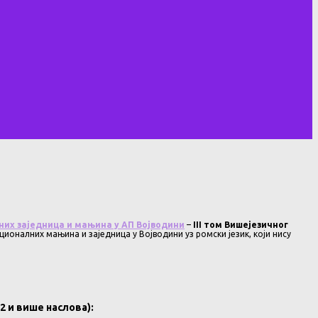
них заједница и мањина у АП Војводини
–
III том Вишејезичног
ционалних мањина и заједница у Војводини уз ромски језик, који нису
 и више наслова):