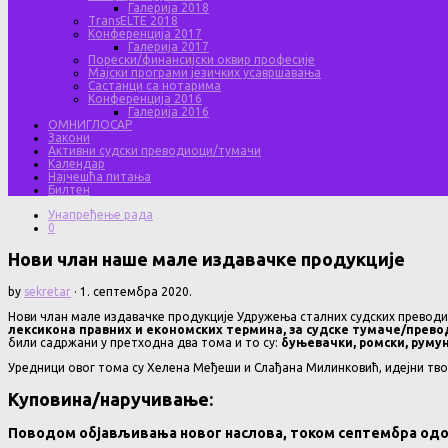
Галерија 2018
TransELTE 2018
Конференција 2017
Галерија 2017
Порески/финансијски оквир професије
Мајски програми језичких усавршавања
Састанци са нотарима
Конференција 2016
Галерија 2016
ОМНИГЛОСАР
Закони
Активни судски преводиоци/тумачи
Календар
Најчешћа питања
Билтен
Унапређење рада
0
Нови члан наше мале издавачке продукције
by
sekretar
·
1. септембра 2020.
Нови члан мале издавачке продукције Удружења сталних судских преводи
лексикона правних и економских термина, за судске тумаче/прево
били садржани у претходна два тома и то су:
буњевачки, ромски, румун
Уредници овог тома су Хелена Међеши и Слађана Милинковић, идејни тво
Куповина/наручивање:
Поводом објављивања новог наслова, током септембра од