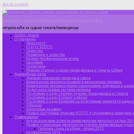
Skip to content
Удружење сталних судских преводилаца и тумача Србије
сигурна кућа за судске тумаче/преводиоце
Добро дошли
О удружењу
Делатност
Статут УССПТС
Чланство
Правилник о чланству
Кодекс професионалне етике
Ценовник
Скупштина
Именик сталних судских преводилаца и тумача Србије
Унапређење рада
Дневник извршених превода и овера
Вишејезични лексикон правних и економских термина
Вишејезични лексикон језика националних заједница и мањи
Водич кроз правне системе региона
Пословник о раду сталних судских преводилаца и тумача
Пословник о раду Етичког одбора
Пословник о раду Комисије за испитивање квалитета рада и
Обрасци
Налепнице за оверу
Правно заступање чланова УССПТС у случајевима принудне
Усавршавања
Ауторскоправни аспекти преводилачке делатности (мај 201
Правно утемељење делатности судских преводилаца/тума
Галерија слика са обуке – април 2019.
Конференција 2018