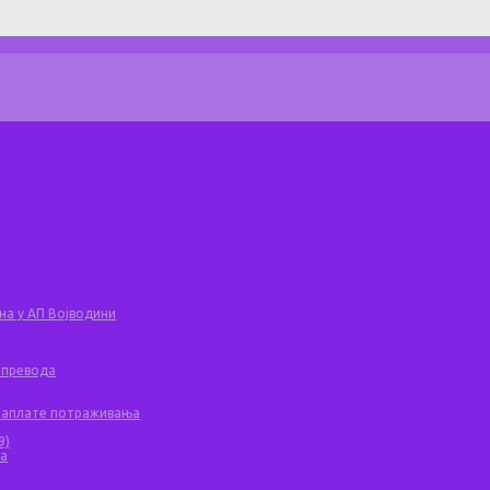
на у АП Војводини
 превода
 наплате потраживања
9)
ча