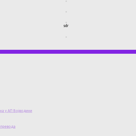
sdr
на у АП Војводини
 превода