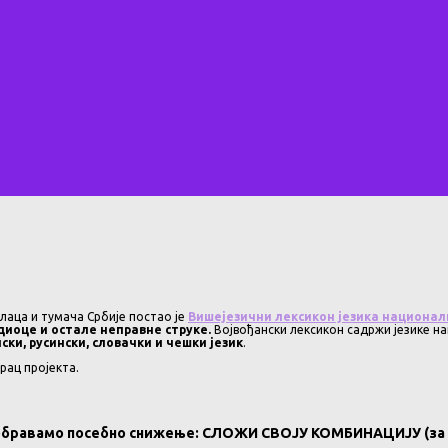
лаца и тумача Србије постао је
Вишејезични лексикон језика национал
диоце и остале неправне струке.
Војвођански лексикон садржи језике на
ски, русински, словачки и чешки језик
.
рац пројекта.
обравамо посебно снижење: СЛОЖИ СВОЈУ КОМБИНАЦИЈУ (за 2