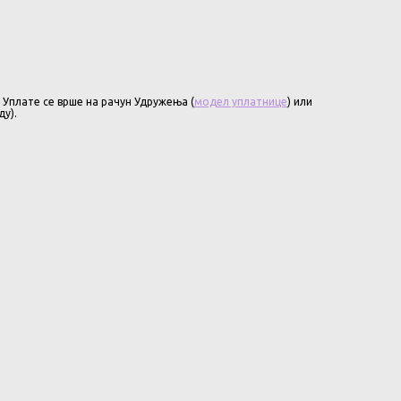
 Уплате се врше на рачун Удружења (
модел уплатнице
) или
у).