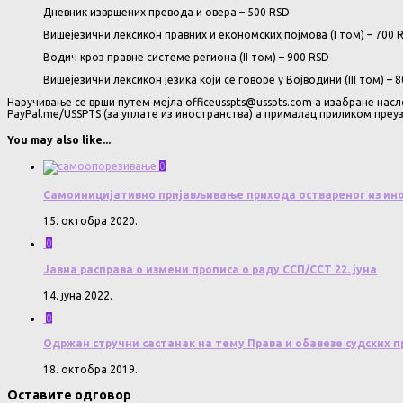
Дневник извршених превода и овера
– 500 RSD
Вишејезични лексикон правних и економских појмова (I том)
– 700 
Водич кроз правне системе региона (II том)
– 900 RSD
Вишејезични лексикон језика који се говоре у Војводини (III том)
– 
Наручивање се врши путем мејла officeusspts@usspts.com а изабране насл
PayPal.me/USSPTS (за уплате из иностранства) а прималац приликом преу
You may also like...
0
Самоиницијативно пријављивање прихода оствареног из ин
15. октобра 2020.
0
Јавна расправа о измени прописа о раду ССП/ССТ 22. јуна
14. јуна 2022.
0
Одржан стручни састанак на тему Права и обавезе судских 
18. октобра 2019.
Оставите одговор