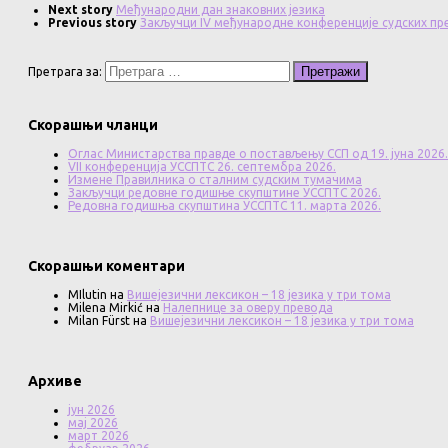
Next story
Међународни дан знаковних језика
Previous story
Закључци IV међународне конференције судских пр
Претрага за:
Скорашњи чланци
Оглас Министарства правде о постављењу ССП од 19. јуна 2026.
VII конференција УССПТС 26. септембра 2026.
Измене Правилника о сталним судским тумачима
Закључци редовне годишње скупштине УССПТС 2026.
Редовна годишња скупштина УССПТС 11. марта 2026.
Скорашњи коментари
MIlutin
на
Вишејезични лексикон – 18 језика у три тома
Milena Mirkić
на
Налепнице за оверу превода
Milan Fürst
на
Вишејезични лексикон – 18 језика у три тома
Архиве
јун 2026
мај 2026
март 2026