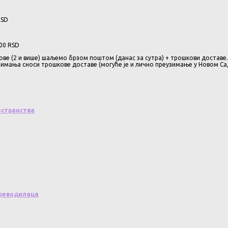
RSD
800 RSD
ове (2 и више) шаљемо брзом поштом (данас за сутра) + трошкови доставе.
зимања сноси трошкове доставе (могуће је и лично преузимање у Новом Сад
остранства
преводилаца