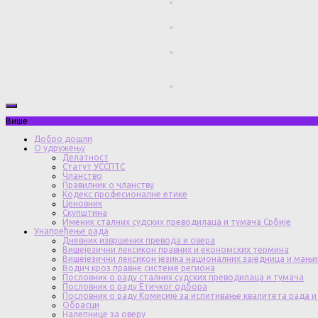
Више
Добро дошли
О удружењу
Делатност
Статут УССПТС
Чланство
Правилник о чланству
Кодекс професионалне етике
Ценовник
Скупштина
Именик сталних судских преводилаца и тумача Србије
Унапређење рада
Дневник извршених превода и овера
Вишејезични лексикон правних и економских термина
Вишејезични лексикон језика националних заједница и мањи
Водич кроз правне системе региона
Пословник о раду сталних судских преводилаца и тумача
Пословник о раду Етичког одбора
Пословник о раду Комисије за испитивање квалитета рада и
Обрасци
Налепнице за оверу