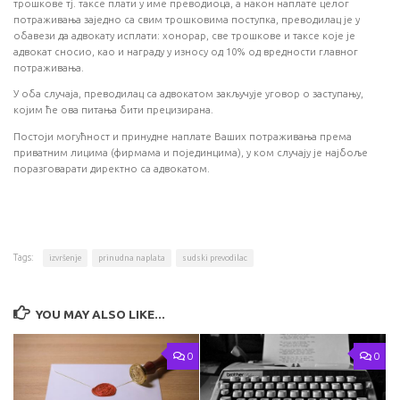
трошкове тј. таксе плати у име преводиоца, а након наплате целог
потраживања заједно са свим трошковима поступка, преводилац је у
обавези да адвокату исплати: хонорар, све трошкове и таксе које је
адвокат сносио, као и награду у износу од 10% од вредности главног
потраживања.
У оба случаја, преводилац са адвокатом закључује уговор о заступању,
којим ће ова питања бити прецизирана.
Постоји могућност и принудне наплате Ваших потраживања према
приватним лицима (фирмама и појединцима), у ком случају је најбоље
поразговарати директно са адвокатом.
Tags:
izvršenje
prinudna naplata
sudski prevodilac
YOU MAY ALSO LIKE...
0
0