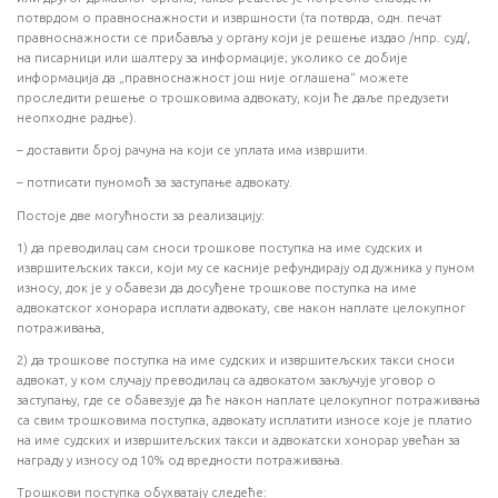
потврдом о правноснажности и извршности (та потврда, одн. печат
правноснажности се прибавља у органу који је решење издао /нпр. суд/,
на писарници или шалтеру за информације; уколико се добије
информација да „правноснажност још није оглашена“ можете
проследити решење о трошковима адвокату, који ће даље предузети
неопходне радње).
– доставити број рачуна на који се уплата има извршити.
– потписати пуномоћ за заступање адвокату.
Постоје две могућности за реализацију:
1) да преводилац сам сноси трошкове поступка на име судских и
извршитељских такси, који му се касније рефундирају од дужника у пуном
износу, док је у обавези да досуђене трошкове поступка на име
адвокатског хонорара исплати адвокату, све након наплате целокупног
потраживања,
2) да трошкове поступка на име судских и извршитељских такси сноси
адвокат, у ком случају преводилац са адвокатом закључује уговор о
заступању, где се обавезује да ће након наплате целокупног потраживања
са свим трошковима поступка, адвокату исплатити износе које је платио
на име судских и извршитељских такси и адвокатски хонорар увећан за
награду у износу од 10% од вредности потраживања.
Трошкови поступка обухватају следеће: