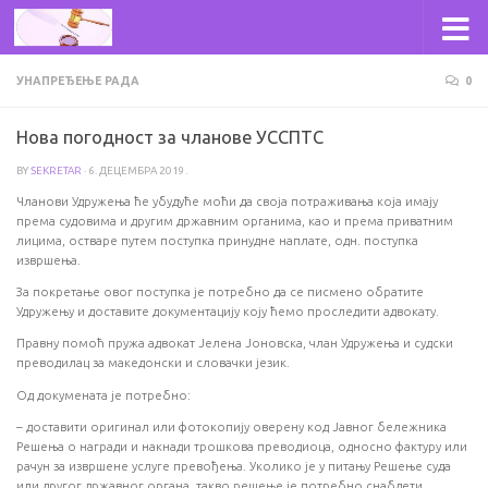
Skip to content
УНАПРЕЂЕЊЕ РАДА
0
Нова погодност за чланове УССПТС
BY
SEKRETAR
·
6. ДЕЦЕМБРА 2019.
Чланови Удружења ће убудуће моћи да своја потраживања која имају
према судовима и другим државним органима, као и према приватним
лицима, остваре путем поступка принудне наплате, одн. поступка
извршења.
За покретање овог поступка је потребно да се писмено обратите
Удружењу и доставите документацију коју ћемо проследити адвокату.
Правну помоћ пружа адвокат Јелена Јоновска, члан Удружења и судски
преводилац за македонски и словачки језик.
Од докумената је потребно:
– доставити оригинал или фотокопију оверену код Јавног бележника
Решења о награди и накнади трошкова преводиоца, односно фактуру или
рачун за извршене услуге превођења. Уколико је у питању Решење суда
или другог државног органа, такво решење је потребно снабдети