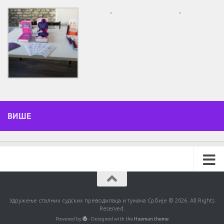
ВИШЕ
Удружење сталних судских преводилаца и тумача Србије © 2026. All Rights
Reserved.
Powered by
- Designed with the
Hueman theme