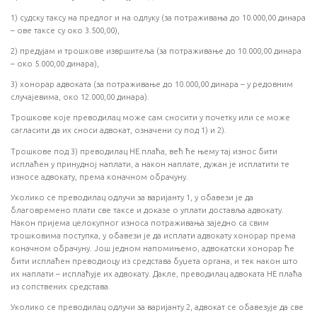
1) судску таксу на предлог и на одлуку (за потраживања до 10.000,00 динара
– ове таксе су око 3.500,00),
2) предујам и трошкове извршитеља (за потраживање до 10.000,00 динара
– око 5.000,00 динара),
3) хонорар адвоката (за потраживање до 10.000,00 динара – у редовним
случајевима, око 12.000,00 динара).
Трошкове које преводилац може сам сносити у почетку или се може
сагласити да их сноси адвокат, означени су под 1) и 2).
Трошкове под 3) преводилац НЕ плаћа, већ ће њему тај износ бити
исплаћен у принудној наплати, а након наплате, дужан је исплатити те
износе адвокату, према коначном обрачуну.
Уколико се преводилац одлучи за варијанту 1, у обавези је да
благовремено плати све таксе и доказе о уплати доставља адвокату.
Након пријема целокупног износа потраживања заједно са свим
трошковима поступка, у обавези је да исплати адвокату хонорар према
коначном обрачуну. Још једном напомињемо, адвокатски хонорар ће
бити исплаћен преводиоцу из средстава буџета органа, и тек након што
их наплати – исплаћује их адвокату. Дакле, преводилац адвоката НЕ плаћа
из сопствених средстава.
Уколико се преводилац одлучи за варијанту 2, адвокат се обавезује да све