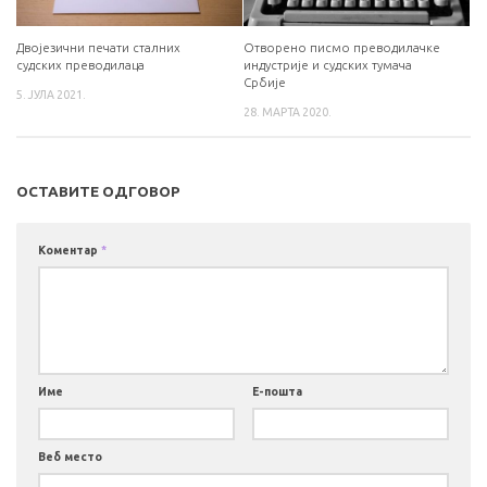
Двојезични печати сталних
Отворено писмо преводилачке
судских преводилаца
индустрије и судских тумача
Србије
5. ЈУЛА 2021.
28. МАРТА 2020.
ОСТАВИТЕ ОДГОВОР
Коментар
*
Име
Е-пошта
Веб место