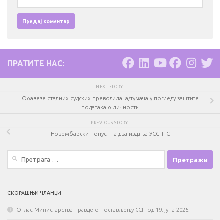
ПРАТИТЕ НАС:
NEXT STORY
Обавезе сталних судских преводилаца/тумача у погледу заштите
података о личности
PREVIOUS STORY
Новембарски попуст на два издања УССПТС
Претрага
за:
СКОРАШЊИ ЧЛАНЦИ
Оглас Министарства правде о постављењу ССП од 19. јуна 2026.