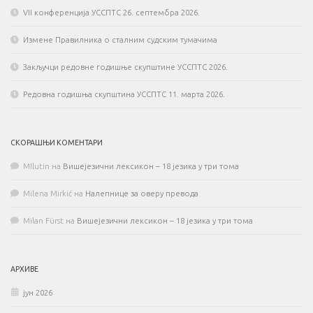
VII конференција УССПТС 26. септембра 2026.
Измене Правилника о сталним судским тумачима
Закључци редовне годишње скупштине УССПТС 2026.
Редовна годишња скупштина УССПТС 11. марта 2026.
СКОРАШЊИ КОМЕНТАРИ
MIlutin
на
Вишејезични лексикон – 18 језика у три тома
Milena Mirkić
на
Налепнице за оверу превода
Milan Fürst
на
Вишејезични лексикон – 18 језика у три тома
АРХИВЕ
јун 2026