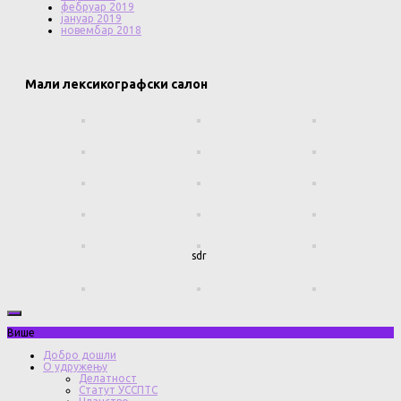
фебруар 2019
јануар 2019
новембар 2018
Мали лексикографски салон
sdr
Више
Добро дошли
О удружењу
Делатност
Статут УССПТС