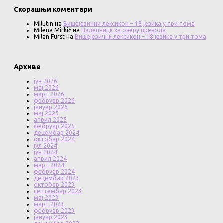
Скорашњи коментари
MIlutin
на
Вишејезични лексикон – 18 језика у три тома
Milena Mirkić
на
Налепнице за оверу превода
Milan Fürst
на
Вишејезични лексикон – 18 језика у три тома
Архиве
јун 2026
мај 2026
март 2026
фебруар 2026
јануар 2026
мај 2025
април 2025
фебруар 2025
децембар 2024
октобар 2024
јул 2024
јун 2024
април 2024
март 2024
фебруар 2024
децембар 2023
октобар 2023
септембар 2023
мај 2023
март 2023
фебруар 2023
јануар 2023