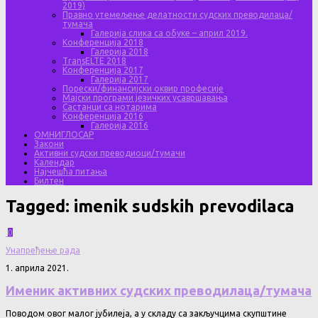
2019)
Правно утемељење делатности судских преводилаца/
тумача
Галерија слика са обуке – април 2019.
Конференција 2018
Галерија 2018
TransELTE 2018
Конференција 2017
Галерија 2017
Порески/финансијски оквир професије
Мајски програми језичких усавршавања
Састанци са нотарима
Конференција 2016
Галерија 2016
ОМНИГЛОСАР
Закони
Активни судски преводиоци/тумачи
Календар
Најчешћа питања
Билтен
Tagged:
imenik sudskih prevodilaca
0
Унапређење рада
1. априла 2021.
Именик активних судских преводилаца/тумача
Поводом овог малог јубилеја, а у складу са закључцима скупштине