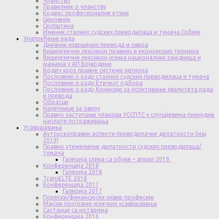
Чланство
Правилник о чланству
Кодекс професионалне етике
Ценовник
Скупштина
Именик сталних судских преводилаца и тумача Србије
Унапређење рада
Дневник извршених превода и овера
Вишејезични лексикон правних и економских термина
Вишејезични лексикон језика националних заједница и
мањина у АП Војводини
Водич кроз правне системе региона
Пословник о раду сталних судских преводилаца и тумача
Пословник о раду Етичког одбора
Пословник о раду Комисије за испитивање квалитета рада
и превода
Обрасци
Налепнице за оверу
Правно заступање чланова УССПТС у случајевима принудне
наплате потраживања
Усавршавања
Ауторскоправни аспекти преводилачке делатности (мај
2019)
Правно утемељење делатности судских преводилаца/
тумача
Галерија слика са обуке – април 2019.
Конференција 2018
Галерија 2018
TransELTE 2018
Конференција 2017
Галерија 2017
Порески/финансијски оквир професије
Мајски програми језичких усавршавања
Састанци са нотарима
Конференција 2016