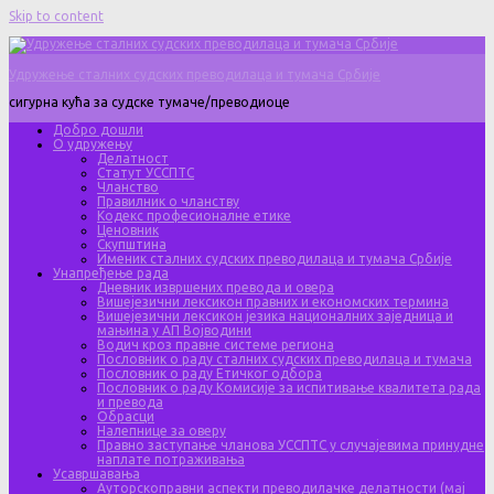
Skip to content
Удружење сталних судских преводилаца и тумача Србије
сигурна кућа за судске тумаче/преводиоце
Добро дошли
О удружењу
Делатност
Статут УССПТС
Чланство
Правилник о чланству
Кодекс професионалне етике
Ценовник
Скупштина
Именик сталних судских преводилаца и тумача Србије
Унапређење рада
Дневник извршених превода и овера
Вишејезични лексикон правних и економских термина
Вишејезични лексикон језика националних заједница и
мањина у АП Војводини
Водич кроз правне системе региона
Пословник о раду сталних судских преводилаца и тумача
Пословник о раду Етичког одбора
Пословник о раду Комисије за испитивање квалитета рада
и превода
Обрасци
Налепнице за оверу
Правно заступање чланова УССПТС у случајевима принудне
наплате потраживања
Усавршавања
Ауторскоправни аспекти преводилачке делатности (мај