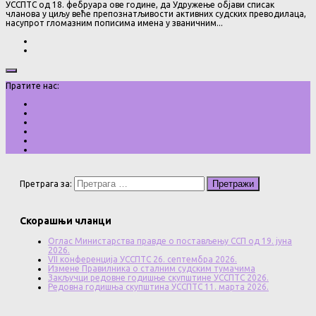
УССПТС од 18. фебруара ове године, да Удружење објави списак
чланова у циљу веће препознатљивости активних судских преводилаца,
насупрот гломазним пописима имена у званичним...
Пратите нас:
Претрага за:
Скорашњи чланци
Оглас Министарства правде о постављењу ССП од 19. јуна
2026.
VII конференција УССПТС 26. септембра 2026.
Измене Правилника о сталним судским тумачима
Закључци редовне годишње скупштине УССПТС 2026.
Редовна годишња скупштина УССПТС 11. марта 2026.