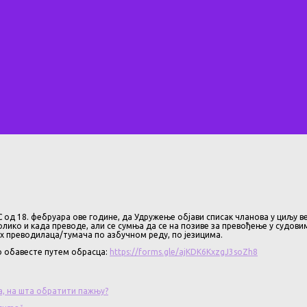
 од 18. фебруара ове године, да Удружење објави списак чланова у циљу 
лико и када преводе, али се сумња да се на позиве за превођење у судовим
их преводилаца/тумача по азбучном реду, по језицима.
о обавесте путем обрасца:
https://forms.gle/ajKDK6KxzgJ3soZh8
а, на шта обратити пажњу?