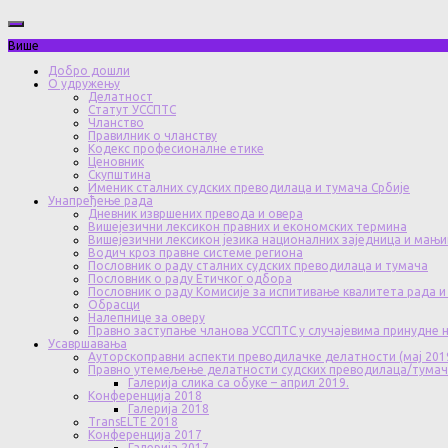
Више
Добро дошли
О удружењу
Делатност
Статут УССПТС
Чланство
Правилник о чланству
Кодекс професионалне етике
Ценовник
Скупштина
Именик сталних судских преводилаца и тумача Србије
Унапређење рада
Дневник извршених превода и овера
Вишејезични лексикон правних и економских термина
Вишејезични лексикон језика националних заједница и мањи
Водич кроз правне системе региона
Пословник о раду сталних судских преводилаца и тумача
Пословник о раду Етичког одбора
Пословник о раду Комисије за испитивање квалитета рада и
Обрасци
Налепнице за оверу
Правно заступање чланова УССПТС у случајевима принудне
Усавршавања
Ауторскоправни аспекти преводилачке делатности (мај 201
Правно утемељење делатности судских преводилаца/тума
Галерија слика са обуке – април 2019.
Конференција 2018
Галерија 2018
TransELTE 2018
Конференција 2017
Галерија 2017