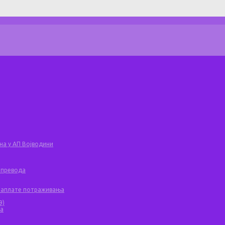
на у АП Војводини
 превода
 наплате потраживања
9)
ча