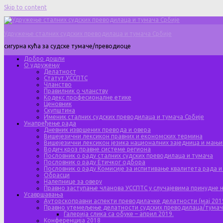
Skip to content
Удружење сталних судских преводилаца и тумача Србије
сигурна кућа за судске тумаче/преводиоце
Добро дошли
О удружењу
Делатност
Статут УССПТС
Чланство
Правилник о чланству
Кодекс професионалне етике
Ценовник
Скупштина
Именик сталних судских преводилаца и тумача Србије
Унапређење рада
Дневник извршених превода и овера
Вишејезични лексикон правних и економских термина
Вишејезични лексикон језика националних заједница и мањи
Водич кроз правне системе региона
Пословник о раду сталних судских преводилаца и тумача
Пословник о раду Етичког одбора
Пословник о раду Комисије за испитивање квалитета рада и
Обрасци
Налепнице за оверу
Правно заступање чланова УССПТС у случајевима принудне
Усавршавања
Ауторскоправни аспекти преводилачке делатности (мај 201
Правно утемељење делатности судских преводилаца/тума
Галерија слика са обуке – април 2019.
Конференција 2018