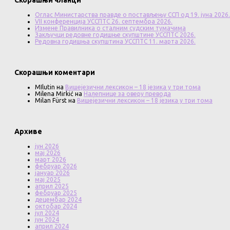
Оглас Министарства правде о постављењу ССП од 19. јуна 2026.
VII конференција УССПТС 26. септембра 2026.
Измене Правилника о сталним судским тумачима
Закључци редовне годишње скупштине УССПТС 2026.
Редовна годишња скупштина УССПТС 11. марта 2026.
Скорашњи коментари
MIlutin
на
Вишејезични лексикон – 18 језика у три тома
Milena Mirkić
на
Налепнице за оверу превода
Milan Fürst
на
Вишејезични лексикон – 18 језика у три тома
Архиве
јун 2026
мај 2026
март 2026
фебруар 2026
јануар 2026
мај 2025
април 2025
фебруар 2025
децембар 2024
октобар 2024
јул 2024
јун 2024
април 2024