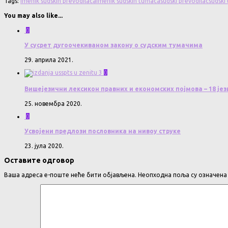
Tags:
imenik sudskih prevodilaca
imenik sudskih tumaca
sudski prevodilac
sudski
You may also like...
0
У сусрет дугоочекиваном закону о судским тумачима
29. априла 2021.
0
Вишејезични лексикон правних и економских појмова – 18 јез
25. новембра 2020.
0
Усвојени предлози пословника на нивоу струке
23. јула 2020.
Оставите одговор
Ваша адреса е-поште неће бити објављена.
Неопходна поља су означен