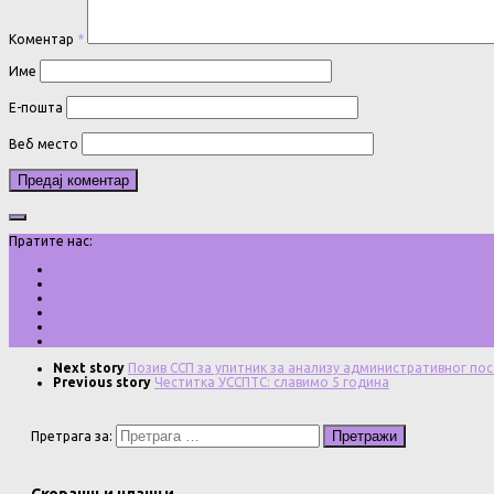
Коментар
*
Име
Е-пошта
Веб место
Пратите нас:
Next story
Позив ССП за упитник за анализу административног по
Previous story
Честитка УССПТС: славимо 5 година
Претрага за:
Скорашњи чланци