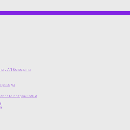
на у АП Војводини
 превода
 наплате потраживања
9)
ча