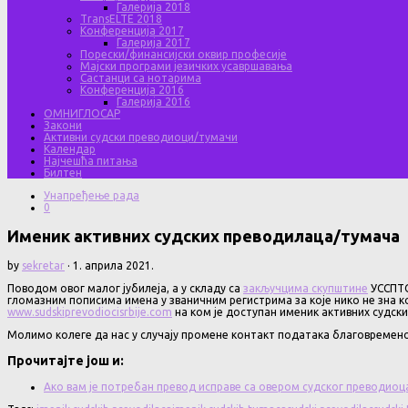
Галерија 2018
TransELTE 2018
Конференција 2017
Галерија 2017
Порески/финансијски оквир професије
Мајски програми језичких усавршавања
Састанци са нотарима
Конференција 2016
Галерија 2016
ОМНИГЛОСАР
Закони
Активни судски преводиоци/тумачи
Календар
Најчешћа питања
Билтен
Унапређење рада
0
Именик активних судских преводилаца/тумача
by
sekretar
·
1. априла 2021.
Поводом овог малог јубилеја, а у складу са
закључцима скупштине
УССПТС
гломазним пописима имена у званичним регистрима за које нико не зна ко
www.sudskiprevodiocisrbije.com
на ком је доступан именик активних судск
Молимо колеге да нас у случају промене контакт податaка благовремен
Прочитајте још и:
Ако вам је потребан превод исправе са овером судског преводиоц