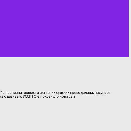
веће препознатљивости активних судских преводилаца, насупрот
а одазивају, УССПТС је покренуло нови сајт